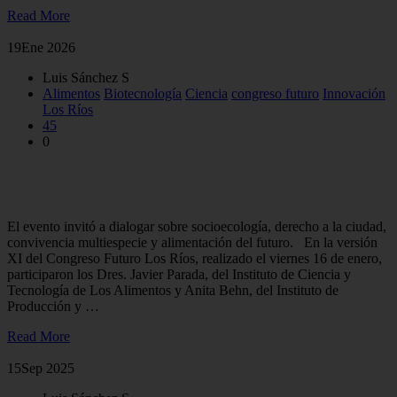
Read More
19
Ene 2026
Luis Sánchez S
Alimentos
Biotecnología
Ciencia
congreso futuro
Innovación
Los Ríos
45
0
Investigadores de la Facultad abordaron desafíos alimentarios
en Congreso Futuro Los Ríos 2026
El evento invitó a dialogar sobre socioecología, derecho a la ciudad,
convivencia multiespecie y alimentación del futuro. En la versión
XI del Congreso Futuro Los Ríos, realizado el viernes 16 de enero,
participaron los Dres. Javier Parada, del Instituto de Ciencia y
Tecnología de Los Alimentos y Anita Behn, del Instituto de
Producción y …
Read More
15
Sep 2025