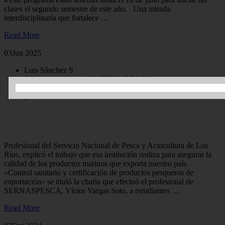
clases el segundo semestre de este año. Una mirada
interdisciplinaria que fortalece …
Read More
03
Jun 2025
Luis Sánchez S
Alimentos
exportación
SERNAPESCA
48
0
Estudiantes de Ingeniería en Alimentos conocieron rol de
SERNAPESCA
Profesional del Servicio Nacional de Pesca y Acuicultura de Los
Ríos, explicó el trabajo que esa institución realiza para asegurar la
calidad de los productos marinos que exporta nuestro país.
«Control sanitario y certificación de productos pesqueros de
exportación» se tituló la charla que efectuó el profesional de
SERNASPESCA, Víctor Vargas Soto, a estudiantes …
Read More