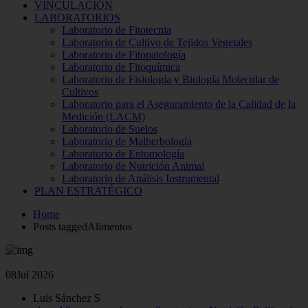
VINCULACIÓN
LABORATORIOS
Laboratorio de Fitotecnia
Laboratorio de Cultivo de Tejidos Vegetales
Laboratorio de Fitopatología
Laboratorio de Fitoquímica
Laboratorio de Fisiología y Biología Molecular de
Cultivos
Laboratorio para el Aseguramiento de la Calidad de la
Medición (LACM)
Laboratorio de Suelos
Laboratorio de Malherbología
Laboratorio de Entomología
Laboratorio de Nutrición Animal
Laboratorio de Análisis Instrumental
PLAN ESTRATÉGICO
Home
Posts taggedAlimentos
08
Jul 2026
Luis Sánchez S