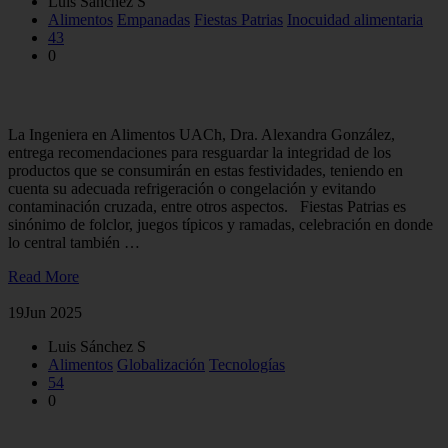
Luis Sánchez S
Alimentos
Empanadas
Fiestas Patrias
Inocuidad alimentaria
43
0
¿Cómo conservar los alimentos en Fiestas Patrias?
La Ingeniera en Alimentos UACh, Dra. Alexandra González,
entrega recomendaciones para resguardar la integridad de los
productos que se consumirán en estas festividades, teniendo en
cuenta su adecuada refrigeración o congelación y evitando
contaminación cruzada, entre otros aspectos. Fiestas Patrias es
sinónimo de folclor, juegos típicos y ramadas, celebración en donde
lo central también …
Read More
19
Jun 2025
Luis Sánchez S
Alimentos
Globalización
Tecnologías
54
0
Desafíos de las Ciencia de los Alimentos