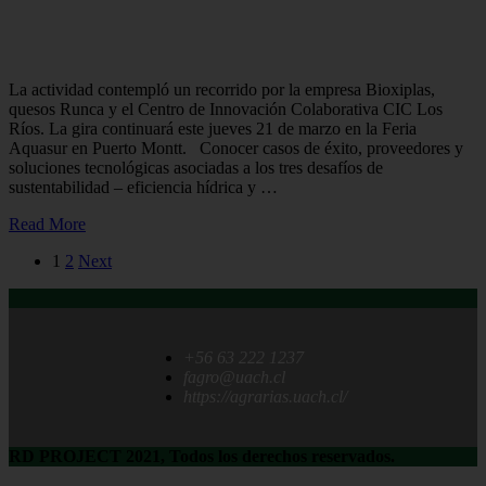
Proyecto PDT Economía Circular realizó gira tecnológica en
Los Ríos
La actividad contempló un recorrido por la empresa Bioxiplas,
quesos Runca y el Centro de Innovación Colaborativa CIC Los
Ríos. La gira continuará este jueves 21 de marzo en la Feria
Aquasur en Puerto Montt. Conocer casos de éxito, proveedores y
soluciones tecnológicas asociadas a los tres desafíos de
sustentabilidad – eficiencia hídrica y …
Read More
1
2
Next
+56 63 222 1237
fagro@uach.cl
https://agrarias.uach.cl/
RD PROJECT 2021, Todos los derechos reservados.