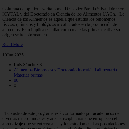
Columna de opinión escrita por el Dr. Javier Parada Silva, Director
ICYTAL y del Doctorado en Ciencia de los Alimentos UACh. La
Ciencia de los Alimentos es aquella que estudia los fenómenos
físicos, químicos y biológicos involucrados en la producción de
alimentos. Esto implica estudiar cómo materias primas de diverso
origen se transforman en …
Read More
19
Jun 2025
Luis Sánchez S
Alimentos
Bioprocesos
Doctorado
Inocuidad alimentaria
Materias primas
88
0
Doctorado en Ciencia de los Alimentos: Investigando para
innovar
El claustro de este programa está conformado por académicos de
diversas macrounidades y áreas disciplinarias que enriquecen el
aprendizaje que se entrega a las y los estudiantes. Las postulaciones
a este programa están abiertas hasta el 10 de julio para iniciar las