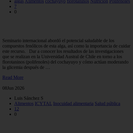
algas
Alimentos
cochayuyo
florotaninos
Nutrición
Polifenoles
7
0
En la UACh analizaron propiedades del cochayuyo para
nuevos alimentos saludables
Seminario internacional abordó el potencial saludable de los
compuestos fenólicos de esta alga, así como la importancia de cuidar
este recurso. Dar a conocer los resultados de las investigaciones
que se realizan en la Universidad Austral de Chile en torno a los
florotaninos (polifenoles) del cochayuyo y cómo actúan moderando
la glicemia después de …
Read More
08
Jun 2026
Luis Sánchez S
Alimentos
ICYTAL
Inocuidad alimentaria
Salud pública
12
0
UACh participó en feria sobre inocuidad de los alimentos