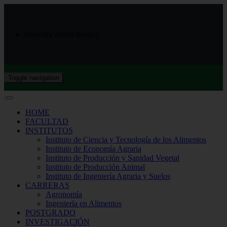
Recently added item(s)
Toggle navigation
HOME
FACULTAD
INSTITUTOS
Instituto de Ciencia y Tecnología de los Alimentos
Instituto de Economía Agraria
Instituto de Producción y Sanidad Vegetal
Instituto de Producción Animal
Instituto de Ingeniería Agraria y Suelos
CARRERAS
Agronomía
Ingeniería en Alimentos
POSTGRADO
INVESTIGACIÓN