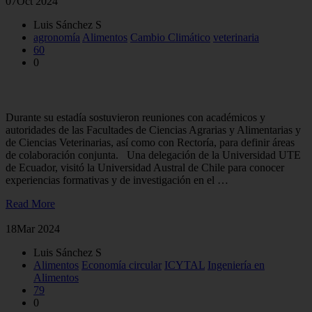
07
Oct 2024
Luis Sánchez S
agronomía
Alimentos
Cambio Climático
veterinaria
60
0
Delegación de Universidad UTE de Ecuador visitó la UACh
Durante su estadía sostuvieron reuniones con académicos y
autoridades de las Facultades de Ciencias Agrarias y Alimentarias y
de Ciencias Veterinarias, así como con Rectoría, para definir áreas
de colaboración conjunta. Una delegación de la Universidad UTE
de Ecuador, visitó la Universidad Austral de Chile para conocer
experiencias formativas y de investigación en el …
Read More
18
Mar 2024
Luis Sánchez S
Alimentos
Economía circular
ICYTAL
Ingeniería en
Alimentos
79
0