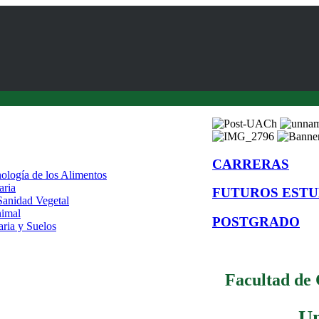
CARRERAS
nología de los Alimentos
aria
FUTUROS ESTU
 Sanidad Vegetal
nimal
POSTGRADO
aria y Suelos
Facultad de 
Un