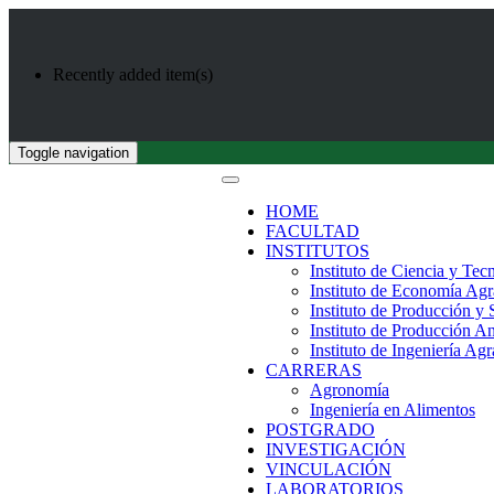
Recently added item(s)
Toggle navigation
HOME
FACULTAD
INSTITUTOS
Instituto de Ciencia y Tec
Instituto de Economía Agr
Instituto de Producción y
Instituto de Producción A
Instituto de Ingeniería Agr
CARRERAS
Agronomía
Ingeniería en Alimentos
POSTGRADO
INVESTIGACIÓN
VINCULACIÓN
LABORATORIOS