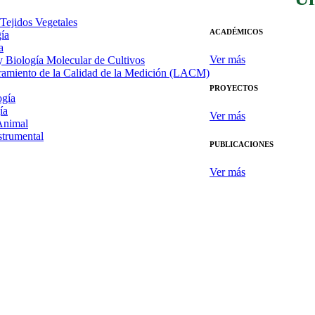
 Tejidos Vegetales
ACADÉMICOS
gía
a
Ver más
 y Biología Molecular de Cultivos
uramiento de la Calidad de la Medición (LACM)
PROYECTOS
ogía
ía
Ver más
Animal
strumental
PUBLICACIONES
Ver más