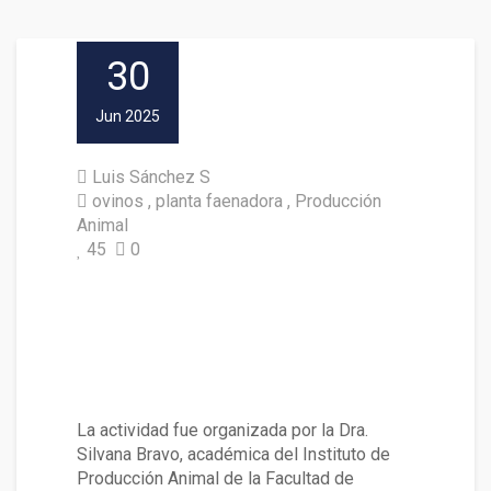
30
Jun 2025
Luis Sánchez S
ovinos
planta faenadora
Producción
Animal
45
0
Productores ovinos de Loncoc
he y Lanco visitaron sala de fa
enamiento a baja escala en Lo
s Lagos
La actividad fue organizada por la Dra.
Silvana Bravo, académica del Instituto de
Producción Animal de la Facultad de