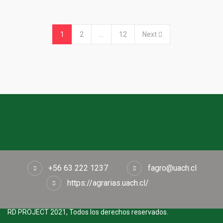
1
2
…
12
Next
+56 63 222 1237
fagro@uach.cl
https://agrarias.uach.cl/
RD PROJECT 2021, Todos los derechos reservados.