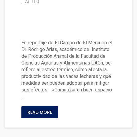
73
0
Vacas lecheras: Las claves par
a el bienestar animal bajo alta
s temperaturas
En reportaje de El Campo de El Mercurio el
Dr. Rodrigo Arias, académico del Instituto
de Producción Animal de la Facultad de
Ciencias Agrarias y Alimentarias UACh, se
refiere al estrés térmico, cómo afecta la
productividad de las vacas lecheras y qué
medidas ser pueden adoptar para mitigar
sus efectos. «Garantizar un buen espacio
…
READ MORE