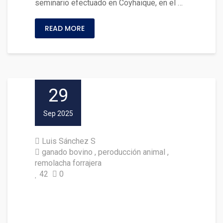
seminario efectuado en Coyhaique, en el …
READ MORE
29
Sep 2025
Luis Sánchez S
ganado bovino
peroducción animal
remolacha forrajera
42
0
En Argentina visitaron a produ
ctores de carne que utilizan re