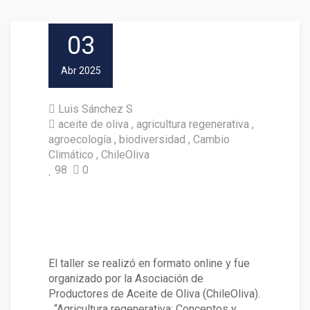
03
Abr 2025
Luis Sánchez S
aceite de oliva
agricultura regenerativa
agroecología
biodiversidad
Cambio
Climático
ChileOliva
98
0
Académico UACh expuso sobr
e agricultura regenerativa a pr
oductores de aceite de oliva
El taller se realizó en formato online y fue
organizado por la Asociación de
Productores de Aceite de Oliva (ChileOliva).
“Agricultura regenerativa: Conceptos y