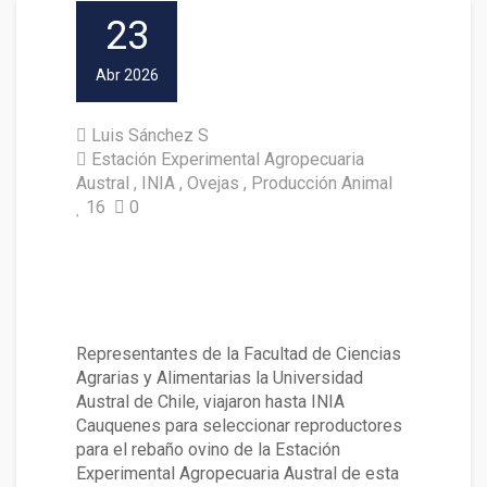
23
Abr 2026
Luis Sánchez S
Estación Experimental Agropecuaria
Austral
INIA
Ovejas
Producción Animal
16
0
UACh e INIA Cauquenes fortale
cen alianza para poner en valo
r la genética ovina chilena
Representantes de la Facultad de Ciencias
Agrarias y Alimentarias la Universidad
Austral de Chile, viajaron hasta INIA
Cauquenes para seleccionar reproductores
para el rebaño ovino de la Estación
Experimental Agropecuaria Austral de esta