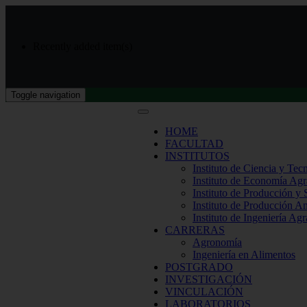
Recently added item(s)
Toggle navigation
HOME
FACULTAD
INSTITUTOS
Instituto de Ciencia y Tec
Instituto de Economía Agr
Instituto de Producción y
Instituto de Producción A
Instituto de Ingeniería Agr
CARRERAS
Agronomía
Ingeniería en Alimentos
POSTGRADO
INVESTIGACIÓN
VINCULACIÓN
LABORATORIOS