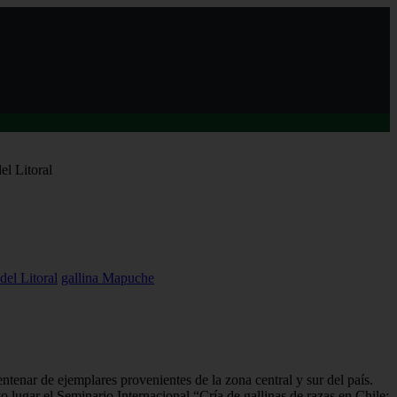
el Litoral
del Litoral
gallina Mapuche
 y Competencia de Aves de Raza realizada en la UACh
ntenar de ejemplares provenientes de la zona central y sur del país.
o lugar el Seminario Internacional “Cría de gallinas de razas en Chile: