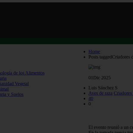
Home
Posts taggedCriadores d
nología de los Alimentos
01
Dic 2025
aria
 Sanidad Vegetal
Luis Sánchez S
nimal
Aves de raza
Criadores 
aria y Suelos
40
0
Exitosa Primera Expo
El evento reunió a un ce
En la jornada previa tuv