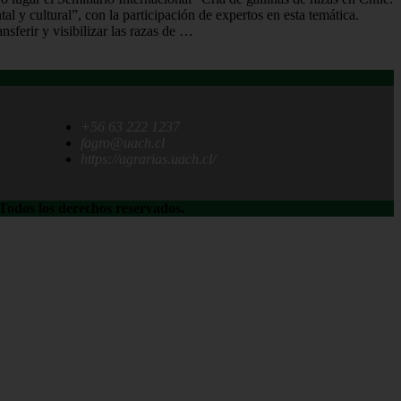
al y cultural”, con la participación de expertos en esta temática.
ansferir y visibilizar las razas de …
+56 63 222 1237
fagro@uach.cl
https://agrarias.uach.cl/
dos los derechos reservados.