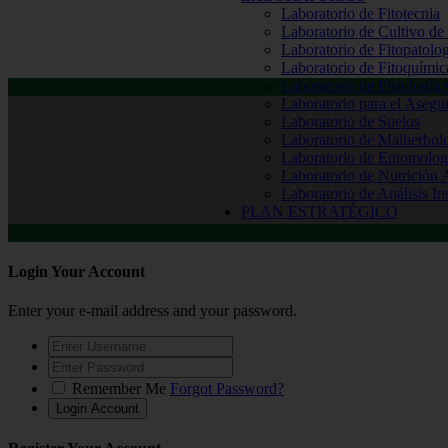
Laboratorio de Fitotecnia
Laboratorio de Cultivo de
Laboratorio de Fitopatolo
Laboratorio de Fitoquímic
Laboratorio de Fisiología
Laboratorio para el Aseg
Laboratorio de Suelos
Laboratorio de Malherbol
Laboratorio de Entomolog
Laboratorio de Nutrición 
Laboratorio de Análisis In
PLAN ESTRATÉGICO
Login Your Account
Enter your e-mail address and your password.
Remember Me
Forgot Password?