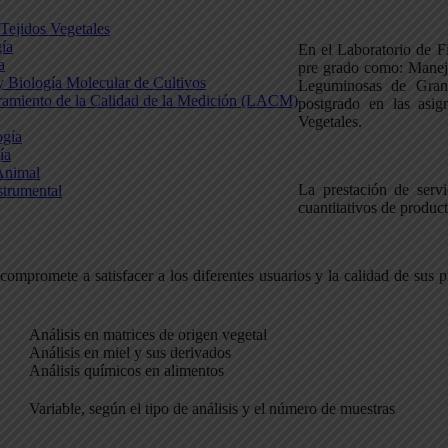
 Tejidos Vegetales
gía
En el Laboratorio de Fi
a
pre grado como: Manejo 
 y Biología Molecular de Cultivos
Leguminosas de Grano
uramiento de la Calidad de la Medición (LACM)
postgrado en las asig
Vegetales.
ogía
ía
Animal
La prestación de servic
strumental
cuantitativos de product
 compromete a satisfacer a los diferentes usuarios y la calidad de su
Análisis en matrices de origen vegetal
Análisis en miel y sus derivados
Análisis químicos en alimentos
Variable, según el tipo de análisis y el número de muestras