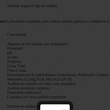
Variable según el tipo de análisis
ros)
Laboratorio equipado para realizar análisis químicos cualitativos y 
Conversable
Algunos de los análisis que realizamos:
Humedad
pH
Acidez
Proteínas
Grasa Total
Fibra Cruda
Determinación de antioxidantes (Antonianos, Polifenoles Totales)
Minerales (Ca,Mg,Na,K,Mn,Zn,Cu,Fe,P)
Análisis de variados en miel, cera, propóleos
Análisis proximal completo
Etiquetado nutricional
Consultar por otros análisis requeridos
Informe de análisis realizados