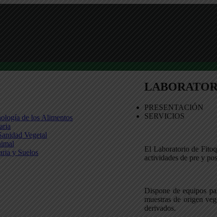
LABORATOR
PRESENTACIÓN
SERVICIOS
nología de los Alimentos
aria
 Sanidad Vegetal
nimal
El Laboratorio de Fito
aria y Suelos
actividades de pre y pos
Dispone de equipos para
muestras de origen vege
derivados.