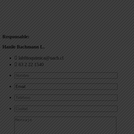
Responsable:
Hanile Bachmann L.
labfitoquimica@uach.cl
63 2 22 1540