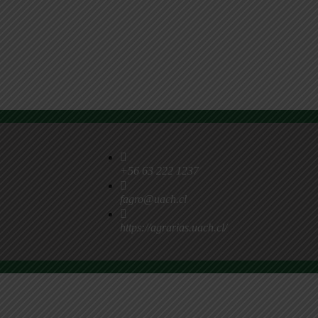
+56 63 222 1237
fagro@uach.cl
https://agrarias.uach.cl/