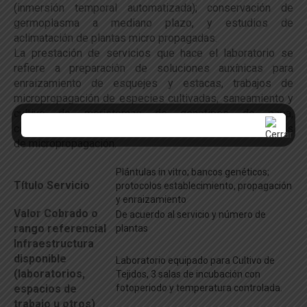
(inmersión temporal automatizada); conservación de
germoplasma a mediano plazo, y estudios de
aclimatación de plantas micro propagadas.
La prestación de servicios que hace el laboratorio se
refiere a preparación de soluciones auxínicas para
enraizamiento de esquejes y estacas, trabajos de
micropropagación de especies cultivadas, saneamiento y
cultivo de meristemas de genotipos de papa,
conservación de germoplasma y desarrollo de protocolos
de micropropagación.
Plántulas in vitro; bancos genéticos;
Título Servicio
protocolos establecimiento, propagación
y enraizamiento
Valor Cobrado o
De acuerdo al servicio y número de
rango referencial
plantas
Infraestructura
disponible
Laboratorio equipado para Cultivo de
(laboratorios,
Tejidos, 3 salas de incubación con
espacios de
fotoperiodo y temperatura controlada.
trabajo u otros)