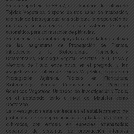
En una superficie de 88 m2, el Laboratorio de Cultivo de
Tejidos Vegetales, dispone de tres salas de incubación,
una sala de bioseguridad, una sala para la preparación de
medios y un invernadero frío con sistema de riego
automático, para aclimatación de plántulas.
En docencia el laboratorio apoya las actividades prácticas
de las asignaturas de Propagación de Plantas,
Introducción a la Biotecnología, Floricultura y
Ornamentales, Fisiología Vegetal, Práctica I y II, Tesis y
Memoria de Título, entre otras, en el pregrado, y las
asignaturas de Cultivo de Tejidos Vegetales, Tópicos en
Propagación Agámica, Tópicos en Floricultura,
Biotecnología Vegetal, Conservación de Recursos
Genéticos Vegetales, Unidades de Investigación y Tesis,
en el postgrado, tanto a nivel de Magíster como
Doctorado.
La investigación está centrada en el establecimiento de
protocolos de micropropagación de plantas silvestres y
cultivadas, con énfasis en especies amenazadas;
desarrollo de sistemas de propagación intensiva