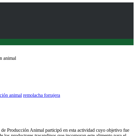
n animal
ción animal
remolacha forrajera
n a productores de carne que utilizan remolacha forrajera
 de Producción Animal participó en esta actividad cuyo objetivo fue
de los productores trasandinos que incorporan este alimento para el