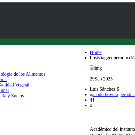
Home
Posts taggedperoducció
nología de los Alimentos
29
Sep 2025
aria
 Sanidad Vegetal
Luis Sánchez S
nimal
ganado bovino
peroduc
aria y Suelos
41
0
En Argentina visitaro
Académico del Instituto
conocer la experiencia 