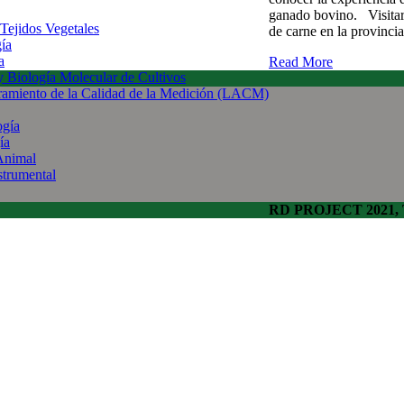
ganado bovino. Visitar 
 Tejidos Vegetales
de carne en la provinci
gía
a
Read More
 y Biología Molecular de Cultivos
uramiento de la Calidad de la Medición (LACM)
ogía
ía
Animal
strumental
RD PROJECT 2021, To