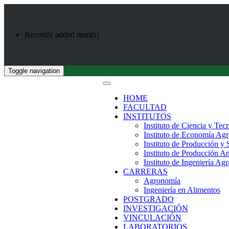
Recently added item(s)
Toggle navigation
HOME
FACULTAD
INSTITUTOS
Instituto de Ciencia y Tec
Instituto de Economía Agr
Instituto de Producción y
Instituto de Producción A
Instituto de Ingeniería Agr
CARRERAS
Agronomía
Ingeniería en Alimentos
POSTGRADO
INVESTIGACIÓN
VINCULACIÓN
LABORATORIOS