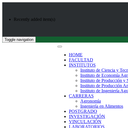
Recently added item(s)
Toggle navigation
HOME
FACULTAD
INSTITUTOS
Instituto de Ciencia y Tec
Instituto de Economía Agr
Instituto de Producción y
Instituto de Producción A
Instituto de Ingeniería Agr
CARRERAS
Agronomía
Ingeniería en Alimentos
POSTGRADO
INVESTIGACIÓN
VINCULACIÓN
LABORATORIOS