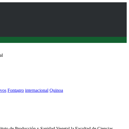
al
ivos
Fontagro
internacional
Quinoa
ación internacional en sistemas agroalimentarios de la región a
s FONTAGRO
ituto de Producción y Sanidad Vegetal la Facultad de Ciencias