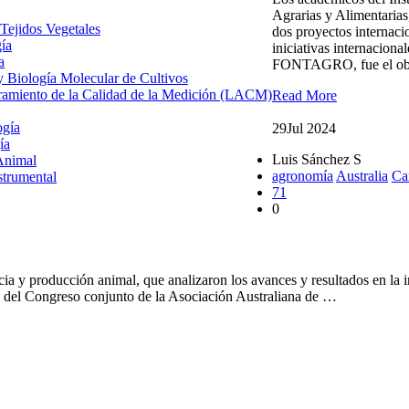
Agrarias y Alimentarias
 Tejidos Vegetales
dos proyectos internaci
gía
iniciativas internaciona
a
FONTAGRO, fue el obj
 y Biología Molecular de Cultivos
uramiento de la Calidad de la Medición (LACM)
Read More
ogía
29
Jul 2024
ía
Luis Sánchez S
Animal
agronomía
Australia
Ca
strumental
71
0
n Australia
ncia y producción animal, que analizaron los avances y resultados en la 
ño del Congreso conjunto de la Asociación Australiana de …