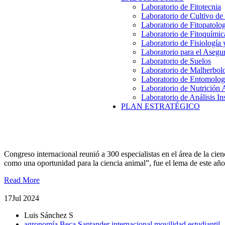
Laboratorio de Fitotecnia
Laboratorio de Cultivo de
Laboratorio de Fitopatolo
Laboratorio de Fitoquímic
Laboratorio de Fisiología
Laboratorio para el Aseg
Laboratorio de Suelos
Laboratorio de Malherbol
Laboratorio de Entomolog
Laboratorio de Nutrición 
Laboratorio de Análisis In
PLAN ESTRATÉGICO
Dr. Juan Pablo Keim expuso avances de proyecto FONDECYT e
Congreso internacional reunió a 300 especialistas en el área de la cie
como una oportunidad para la ciencia animal”, fue el lema de este a
Read More
17
Jul 2024
Luis Sánchez S
agronomía
Beca Santander
internacional
movilidad estudiantil