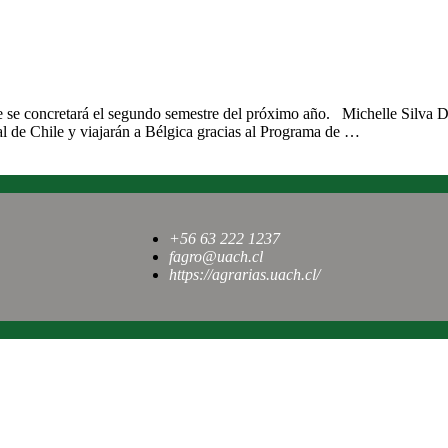
vilidad internacional
ue se concretará el segundo semestre del próximo año. Michelle Silva 
al de Chile y viajarán a Bélgica gracias al Programa de …
+56 63 222 1237
fagro@uach.cl
https://agrarias.uach.cl/