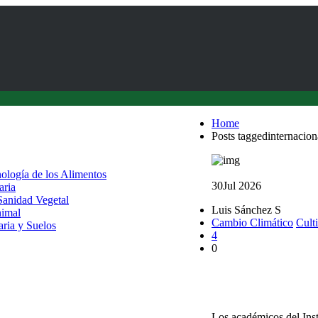
Home
Posts taggedinternacion
nología de los Alimentos
30
Jul 2026
aria
 Sanidad Vegetal
Luis Sánchez S
nimal
Cambio Climático
Cult
aria y Suelos
4
0
UACh fortalece cooper
través de proyecto
Los académicos del Inst