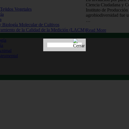
Ciencia Ciudadana y Com
 Tejidos Vegetales
Instituto de Producció
gía
agrobiodiversidad fue u
a
…
 y Biología Molecular de Cultivos
uramiento de la Calidad de la Medición (LACM)
Read More
ogía
ía
Animal
strumental