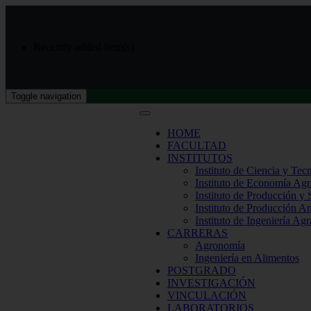
Recently added item(s)
Toggle navigation
HOME
FACULTAD
INSTITUTOS
Instituto de Ciencia y Tec
Instituto de Economía Agr
Instituto de Producción y
Instituto de Producción A
Instituto de Ingeniería Agr
CARRERAS
Agronomía
Ingeniería en Alimentos
POSTGRADO
INVESTIGACIÓN
VINCULACIÓN
LABORATORIOS