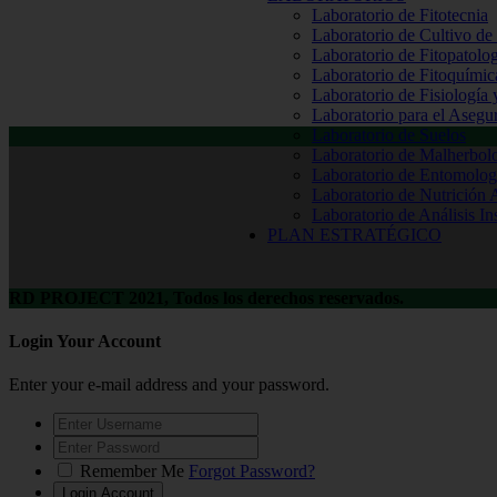
Laboratorio de Fitotecnia
Laboratorio de Cultivo de
Laboratorio de Fitopatolo
Laboratorio de Fitoquímic
Laboratorio de Fisiología
Laboratorio para el Aseg
Laboratorio de Suelos
Laboratorio de Malherbol
Laboratorio de Entomolog
Laboratorio de Nutrición 
Laboratorio de Análisis In
PLAN ESTRATÉGICO
RD PROJECT 2021, Todos los derechos reservados.
Login Your Account
Enter your e-mail address and your password.
Remember Me
Forgot Password?