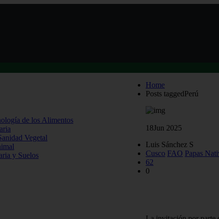
Home
Posts taggedPerú
nología de los Alimentos
18
Jun 2025
aria
 Sanidad Vegetal
Luis Sánchez S
nimal
Cusco
FAO
Papas Nati
aria y Suelos
62
0
Académica UACh parti
Cusco
La invitación por parte