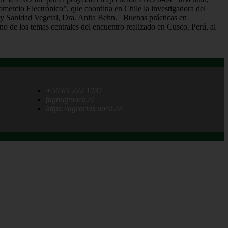
ercio Electrónico”, que coordina en Chile la investigadora del
n y Sanidad Vegetal, Dra. Anita Behn. Buenas prácticas en
no de los temas centrales del encuentro realizado en Cusco, Perú, al
+56 63 222 1237
fagro@uach.cl
https://agrarias.uach.cl/