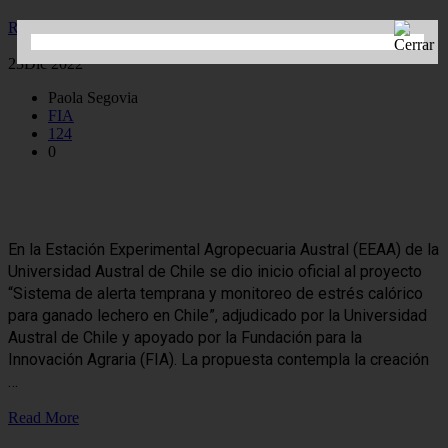
Read More
23
Dic 2022
Paola Segovia
FIA
124
0
Sistema de alerta temprana y monitoreo de estrés calórico para
ganado lechero
En la Estación Experimental Agropecuaria Austral (EEAA) de la
Universidad Austral de Chile se dio inicio oficial al proyecto
“Sistema de alerta temprana y monitoreo de estrés calórico
para ganado lechero en Chile”, adjudicado por la Universidad
Austral de Chile y apoyado por la Fundación para la
Innovación Agraria (FIA). La propuesta contempla la creación
…
Read More