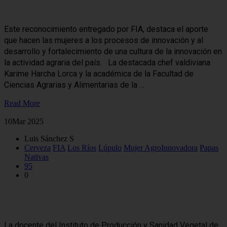
Agroinnovadora 2024
Este reconocimiento entregado por FIA, destaca el aporte
que hacen las mujeres a los procesos de innovación y al
desarrollo y fortalecimiento de una cultura de la innovación en
la actividad agraria del país. La destacada chef valdiviana
Karime Harcha Lorca y la académica de la Facultad de
Ciencias Agrarias y Alimentarias de la …
Read More
10
Mar 2025
Luis Sánchez S
Cerveza
FIA
Los Ríos
Lúpulo
Mujer AgroInnovadora
Papas
Nativas
95
0
Dra. Anita Behn es reconocida por FIA con el Premio Mujer
AgroInnovadora 2024
La docente del Instituto de Producción y Sanidad Vegetal de