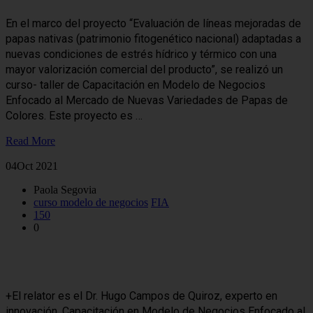
En el marco del proyecto “Evaluación de líneas mejoradas de
papas nativas (patrimonio fitogenético nacional) adaptadas a
nuevas condiciones de estrés hídrico y térmico con una
mayor valorización comercial del producto”, se realizó un
curso- taller de Capacitación en Modelo de Negocios
Enfocado al Mercado de Nuevas Variedades de Papas de
Colores. Este proyecto es …
Read More
04
Oct 2021
Paola Segovia
curso modelo de negocios
FIA
150
0
Invitan a Curso de Capacitación en Modelo de Negocios del
Mercado de Nuevas Variedades de Papas de Colores
+El relator es el Dr. Hugo Campos de Quiroz, experto en
innovación. Capacitación en Modelo de Negocios Enfocado al