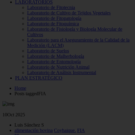
LABORATORIOS
Laboratorio de Fitotecnia
Laboratorio de Cultivo de Tejidos Vegetales
Laboratorio de Fitopatología
Laboratorio de Fitoquímica
Laboratorio de Fisiología y Biología Molecular de
Cultivos
Laboratorio para el Aseguramiento de la Calidad de la
Medición (LACM)
Laboratorio de Suelos
Laboratorio de Malherbología
Laboratorio de Entomología
Laboratorio de Nutrición Animal
Laboratorio de Análisis Instrumental
PLAN ESTRATÉGICO
Home
Posts taggedFIA
10
Oct 2025
Luis Sánchez S
alimentación bovina
Coyhaique.
FIA