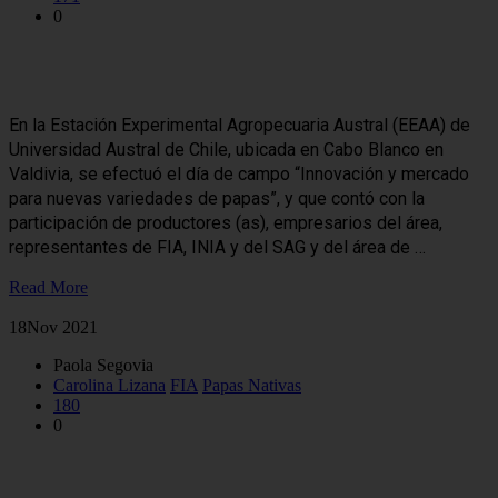
0
Potencian Innovación y mercados para nuevas variedades de papas
nativas
En la Estación Experimental Agropecuaria Austral (EEAA) de
Universidad Austral de Chile, ubicada en Cabo Blanco en
Valdivia, se efectuó el día de campo “Innovación y mercado
para nuevas variedades de papas”, y que contó con la
participación de productores (as), empresarios del área,
representantes de FIA, INIA y del SAG y del área de …
Read More
18
Nov 2021
Paola Segovia
Carolina Lizana
FIA
Papas Nativas
180
0
Capacitaron a profesionales en Modelo de Negocios del Mercado de
Nuevas Variedades de Papas de Colores