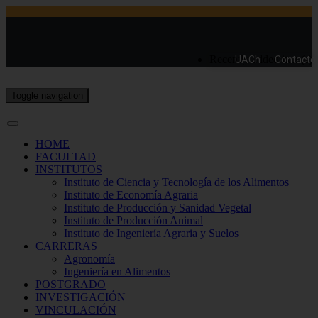
Recently added item(s)
UACh
Contacto
Toggle navigation
HOME
FACULTAD
INSTITUTOS
Instituto de Ciencia y Tecnología de los Alimentos
Instituto de Economía Agraria
Instituto de Producción y Sanidad Vegetal
Instituto de Producción Animal
Instituto de Ingeniería Agraria y Suelos
CARRERAS
Agronomía
Ingeniería en Alimentos
POSTGRADO
INVESTIGACIÓN
VINCULACIÓN