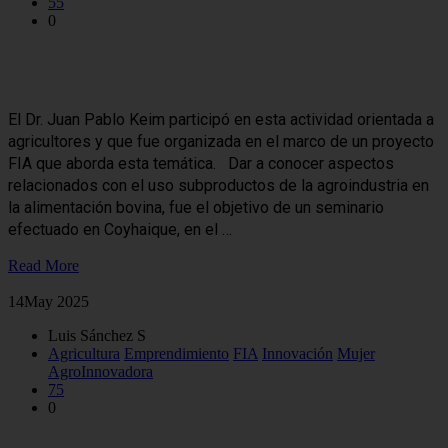
55
0
En Coyhaique expusieron sobre el uso subproductos de la
agroindustria en la alimentación bovina
El Dr. Juan Pablo Keim participó en esta actividad orientada a
agricultores y que fue organizada en el marco de un proyecto
FIA que aborda esta temática. Dar a conocer aspectos
relacionados con el uso subproductos de la agroindustria en
la alimentación bovina, fue el objetivo de un seminario
efectuado en Coyhaique, en el …
Read More
14
May 2025
Luis Sánchez S
Agricultura
Emprendimiento
FIA
Innovación
Mujer
AgroInnovadora
75
0
Dra. Anita Behn y chef Karime Harcha reciben Premio Mujer