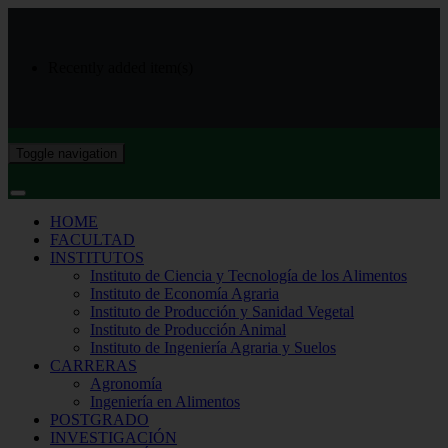
Recently added item(s)
Toggle navigation
HOME
FACULTAD
INSTITUTOS
Instituto de Ciencia y Tecnología de los Alimentos
Instituto de Economía Agraria
Instituto de Producción y Sanidad Vegetal
Instituto de Producción Animal
Instituto de Ingeniería Agraria y Suelos
CARRERAS
Agronomía
Ingeniería en Alimentos
POSTGRADO
INVESTIGACIÓN