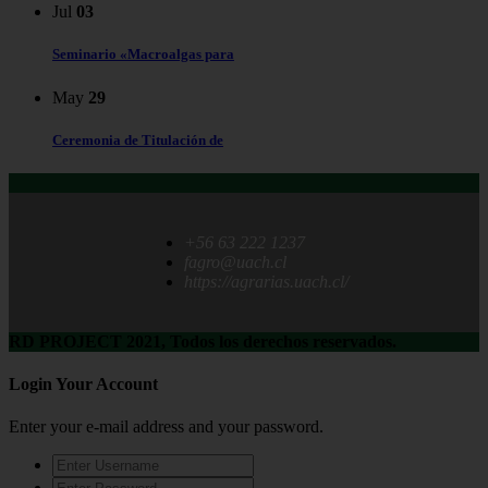
Jul
03
Seminario «Macroalgas para
May
29
Ceremonia de Titulación de
+56 63 222 1237
fagro@uach.cl
https://agrarias.uach.cl/
RD PROJECT 2021, Todos los derechos reservados.
Login Your Account
Enter your e-mail address and your password.