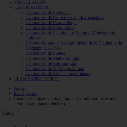
VINCULACIÓN
LABORATORIOS
Laboratorio de Fitotecnia
Laboratorio de Cultivo de Tejidos Vegetales
Laboratorio de Fitopatología
Laboratorio de Fitoquímica
Laboratorio de Fisiología y Biología Molecular de
Cultivos
Laboratorio para el Aseguramiento de la Calidad de la
Medición (LACM)
Laboratorio de Suelos
Laboratorio de Malherbología
Laboratorio de Entomología
Laboratorio de Nutrición Animal
Laboratorio de Análisis Instrumental
PLAN ESTRATÉGICO
Home
Investigacion
Crearán sistema de alerta temprana y monitoreo de estrés
calórico para ganado lechero