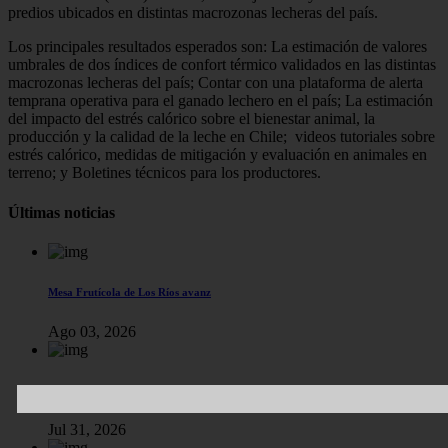
predios ubicados en distintas macrozonas lecheras del país.
Los principales resultados esperados son: La estimación de valores
umbrales de dos índices de confort térmico validados en las distintas
macrozonas lecheras del país; Contar con una plataforma de alerta
temprana operativa para el ganado lechero en el país; La estimación
del impacto del estrés calórico sobre el bienestar animal, la
producción y la calidad de la leche en Chile; videos tutoriales sobre
estrés calórico, medidas de mitigación y evaluación en animales en
terreno; y Boletines técnicos para los productores.
Últimas noticias
Mesa Frutícola de Los Ríos avanz
Ago 03, 2026
En Máfil aprendieron sobre manejo
Jul 31, 2026