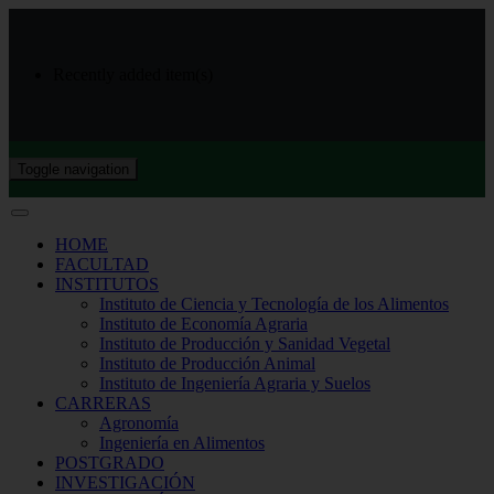
Recently added item(s)
Toggle navigation
HOME
FACULTAD
INSTITUTOS
Instituto de Ciencia y Tecnología de los Alimentos
Instituto de Economía Agraria
Instituto de Producción y Sanidad Vegetal
Instituto de Producción Animal
Instituto de Ingeniería Agraria y Suelos
CARRERAS
Agronomía
Ingeniería en Alimentos
POSTGRADO
INVESTIGACIÓN