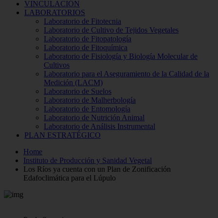
VINCULACIÓN
LABORATORIOS
Laboratorio de Fitotecnia
Laboratorio de Cultivo de Tejidos Vegetales
Laboratorio de Fitopatología
Laboratorio de Fitoquímica
Laboratorio de Fisiología y Biología Molecular de
Cultivos
Laboratorio para el Aseguramiento de la Calidad de la
Medición (LACM)
Laboratorio de Suelos
Laboratorio de Malherbología
Laboratorio de Entomología
Laboratorio de Nutrición Animal
Laboratorio de Análisis Instrumental
PLAN ESTRATÉGICO
Home
Instituto de Producción y Sanidad Vegetal
Los Ríos ya cuenta con un Plan de Zonificación
Edafoclimática para el Lúpulo