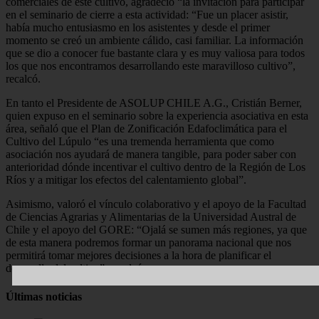
comerciales de este cultivo, agradeció “la invitación para participar
en el seminario de cierre a esta actividad: “Fue un placer asistir,
había mucho entusiasmo en los asistentes y desde el primer
momento se creó un ambiente cálido, casi familiar. La información
que se dio a conocer fue bastante clara y es muy valiosa para todos
los que nos encontramos desarrollando este maravilloso cultivo”,
recalcó.
En tanto el Presidente de ASOLUP CHILE A.G., Cristián Berner,
quien expuso en el seminario sobre la experiencia asociativa en esta
área, señaló que el Plan de Zonificación Edafoclimática para el
Cultivo del Lúpulo “es una tremenda herramienta que como
asociación nos ayudará de manera tangible, para poder saber con
anterioridad dónde incentivar el cultivo dentro de la Región de Los
Ríos y a mitigar los efectos del calentamiento global”.
Asimismo, valoró el vínculo colaborativo y el apoyo de la Facultad
de Ciencias Agrarias y Alimentarias de la Universidad Austral de
Chile y el apoyo del GORE: “Ojalá se sumen más regiones, ya que
de esta manera podremos formar un panorama nacional que nos
permitirá tomar mejores decisiones a la hora de planificar el
desarrollo del cultivo”, recalcó.
Últimas noticias