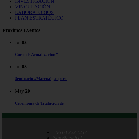
INVESTIGACIÓN
VINCULACIÓN
LABORATORIOS
PLAN ESTRATÉGICO
Próximos Eventos
Jul
03
Curso de Actualización “
Jul
03
Seminario «Macroalgas para
May
29
Ceremonia de Titulación de
+56 63 222 1237
fagro@uach.cl