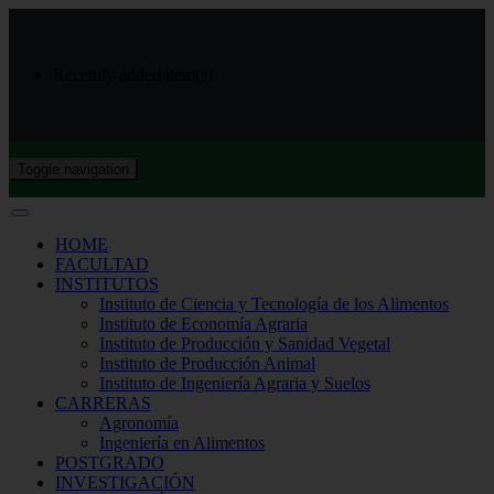
Recently added item(s)
Toggle navigation
HOME
FACULTAD
INSTITUTOS
Instituto de Ciencia y Tecnología de los Alimentos
Instituto de Economía Agraria
Instituto de Producción y Sanidad Vegetal
Instituto de Producción Animal
Instituto de Ingeniería Agraria y Suelos
CARRERAS
Agronomía
Ingeniería en Alimentos
POSTGRADO
INVESTIGACIÓN