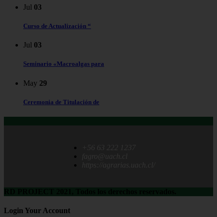
Jul
03
Curso de Actualización “
Jul
03
Seminario «Macroalgas para
May
29
Ceremonia de Titulación de
+56 63 222 1237
fagro@uach.cl
https://agrarias.uach.cl/
RD PROJECT 2021, Todos los derechos reservados.
Login Your Account