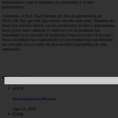
demandantes como la industria, el consumidor y el área
gastronómica.
Asimismo, el Prof. Raúl Paredes del área de gastronomía de
INACAP, dijo que este tipo evento son relevante pues “tratamos de
tener una relación directa con los productores locales y gastronomía
local, poder hacer alianzas y colaborar con un producto tan
importante en la creación de productos como es el caso de la papa”.
Para consolidad esta colaboración la Universidad está suscribiendo
un convenio con el centro de Innovación Gastronómica de esta
institución.
Últimas noticias
Mesa Frutícola de Los Ríos avanz
Ago 03, 2026