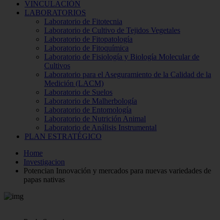
VINCULACIÓN
LABORATORIOS
Laboratorio de Fitotecnia
Laboratorio de Cultivo de Tejidos Vegetales
Laboratorio de Fitopatología
Laboratorio de Fitoquímica
Laboratorio de Fisiología y Biología Molecular de
Cultivos
Laboratorio para el Aseguramiento de la Calidad de la
Medición (LACM)
Laboratorio de Suelos
Laboratorio de Malherbología
Laboratorio de Entomología
Laboratorio de Nutrición Animal
Laboratorio de Análisis Instrumental
PLAN ESTRATÉGICO
Home
Investigacion
Potencian Innovación y mercados para nuevas variedades de
papas nativas