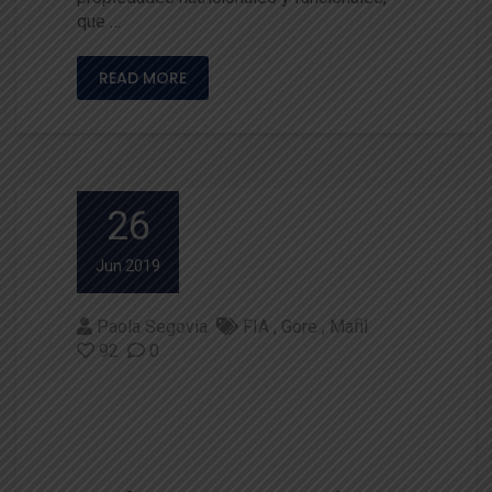
que …
READ MORE
26
Jun 2019
Paola Segovia
FIA
Gore
Mafil
92
0
Inauguran la primera Estación
de Innovación Territorial del p
aís en la Región de los Ríos