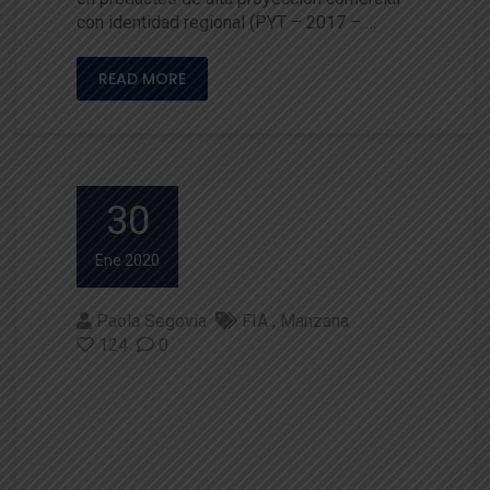
con identidad regional (PYT – 2017 – …
READ MORE
30
Ene 2020
Paola Segovia
FIA
Manzana
124
0
Cierre del proyecto Rescate y
preservación patrimonial de m
anzanos ancestrales de la Re
gión de Los Ríos