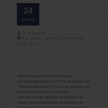
24
Jun 2021
Paola Segovia
FIA
papas
Seminario Internacional
165
0
Realizarán seminario Internaci
onal de nuevas variedades de
papas
+Actividad gratuita, inscripciones
difusionagrarias@uach.cl El próximo jueves
1 de julio desde las 9 horas se realizará, de
manera telemática, el seminario
Internacional de Nuevas Variedades de
Papas, evento realizado en el marco del
Proyecto “Evaluación de líneas mejoradas