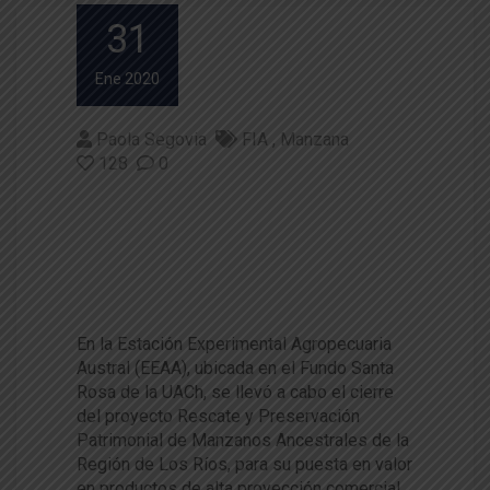
31
Ene 2020
Paola Segovia
FIA
Manzana
128
0
Rescate patrimonial: Innovado
r proyecto para preservar man
zanos ancestrales tuvo jornad
a de cierre
En la Estación Experimental Agropecuaria
Austral (EEAA), ubicada en el Fundo Santa
Rosa de la UACh, se llevó a cabo el cierre
del proyecto Rescate y Preservación
Patrimonial de Manzanos Ancestrales de la
Región de Los Ríos, para su puesta en valor
en productos de alta proyección comercial