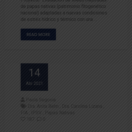
de papas nativas (patrimonio fitogenético
nacional) adaptadas a nuevas condiciones
de estrés hídrico y térmico con una …
READ MORE
14
Abr 2021
Paola Segovia
Dra. Anita Behn
Dra. Carolina Lizana
FIA
IPSV
Papas Nativas
187
0
Recomendaciones sobre el co