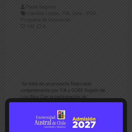
Paola Segovia
Carolina Lizana
FIA
Gore
IPSV
Programa de Innovación
142
0
Valoran aporte del Programa d
e Innovación y Creación de Va
lor, en los Sectores Agropecu
ario, Alimentario y Forestal de
la Región de Los Ríos
Se trata de un proyecto financiado
conjuntamente por FIA y GORE Región de
Los Ríos Con la participación de
representantes de instituciones
gubernamentales, académicas y
profesionales vinculados al sector
agroalimentario, se efectuó la ceremonia de
cierre del “Programa de Innovación y