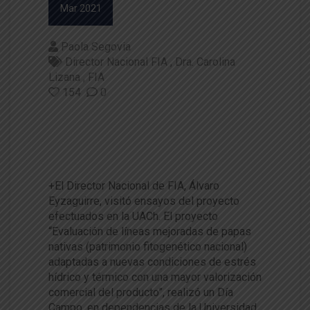
Mar 2021
Paola Segovia
Director Nacional FIA
Dra. Carolina
Lizana
FIA
154
0
Proyecto FIA: Papas nativas a
daptadas al cambio climático
y con mayor valor comercial
+El Director Nacional de FIA, Álvaro
Eyzaguirre, visitó ensayos del proyecto
efectuados en la UACh. El proyecto
“Evaluación de líneas mejoradas de papas
nativas (patrimonio fitogenético nacional)
adaptadas a nuevas condiciones de estrés
hídrico y térmico con una mayor valorización
comercial del producto”, realizó un Día
Campo, en dependencias de la Universidad