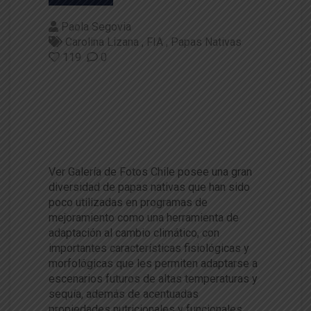
Paola Segovia
Carolina Lizana
FIA
Papas Nativas
119
0
Mejorarán adaptación de papa
s nativas al cambio climático p
otenciando su comercializació
n
Ver Galería de Fotos Chile posee una gran
diversidad de papas nativas que han sido
poco utilizadas en programas de
mejoramiento como una herramienta de
adaptación al cambio climático, con
importantes características fisiológicas y
morfológicas que les permiten adaptarse a
escenarios futuros de altas temperaturas y
sequía, además de acentuadas
propiedades nutricionales y funcionales,