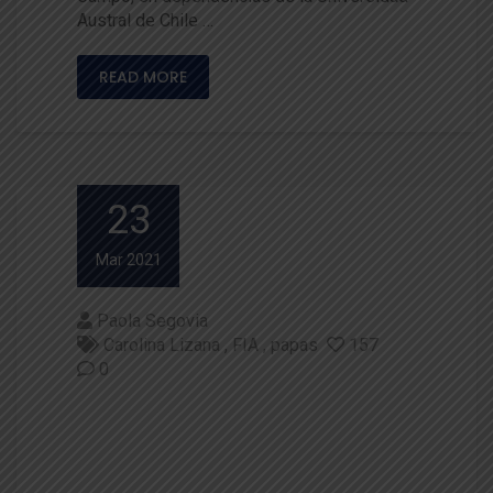
Austral de Chile …
READ MORE
23
Mar 2021
Paola Segovia
Carolina Lizana
FIA
papas
157
0
Día de campo: papas de colore
s mejoradas y adaptadas al ca
mbio climático