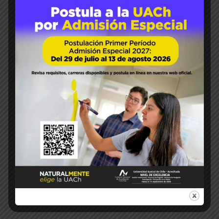
Creación de Valor, en los Sectores
Agropecuario, Alimentario y Forestal de la
Región de …
READ MORE
14
May 2020
Paola Segovia
Anita Behn
Carolina Lizana
FIA
papas de colores
136
0
Papas nativas: resistentes al