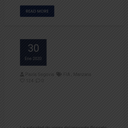
READ MORE
30
Ene 2020
Paola Segovia
FIA
Manzana
124
0
Cierre del proyecto Rescate y
preservación patrimonial de m
anzanos ancestrales de la Re
gión de Los Ríos
La actividad de cierre del proyecto Rescate