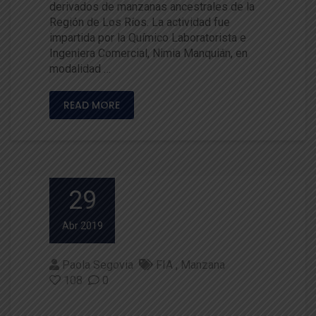
derivados de manzanas ancestrales de la
Región de Los Ríos. La actividad fue
impartida por la Químico Laboratorista e
Ingeniera Comercial, Nimia Manquián, en
modalidad …
READ MORE
29
Abr 2019
Paola Segovia
FIA
Manzana
108
0
La importancia de conservar n