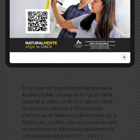
31
Ene 2020
Paola Segovia
FIA
Manzana
128
0
Rescate patrimonial: Innovado
r proyecto para preservar man
zanos ancestrales tuvo jornad
a de cierre
En la Estación Experimental Agropecuaria
Austral (EEAA), ubicada en el Fundo Santa
Rosa de la UACh, se llevó a cabo el cierre
del proyecto Rescate y Preservación
Patrimonial de Manzanos Ancestrales de la
Región de Los Ríos, para su puesta en valor
en productos de alta proyección comercial
con identidad regional (PYT – 2017 – …