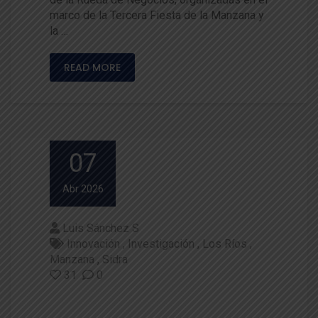
marco de la Tercera Fiesta de la Manzana y
la …
READ MORE
07
Abr 2026
Luis Sánchez S
Innovación
Investigación
Los Ríos
Manzana
Sidra
31
0
Autoridades y Sidreros invitan