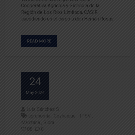
Cooperativa Agrícola y Sidrícola de la
Región de Los Ríos Limitada, CASIR,
sucediendo en el cargo a don Hernán Rosas
…
READ MORE
24
May 2024
Luis Sánchez S
agronomía
Coyhaique.
IPSV
Manzana
Sidra
88
0