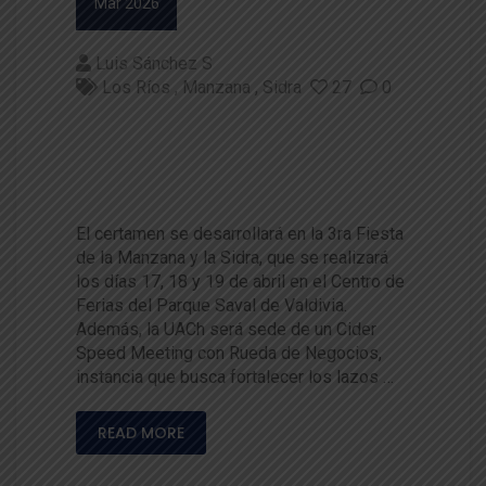
Mar 2026
Luis Sánchez S
Los Ríos
Manzana
Sidra
27
0
Valdivia tendrá su Primera Co
pa Internacional de la Sidra co
n concurso de cata a ciegas
El certamen se desarrollará en la 3ra Fiesta
de la Manzana y la Sidra, que se realizará
los días 17, 18 y 19 de abril en el Centro de
Ferias del Parque Saval de Valdivia.
Además, la UACh será sede de un Cider
Speed Meeting con Rueda de Negocios,
instancia que busca fortalecer los lazos …
READ MORE