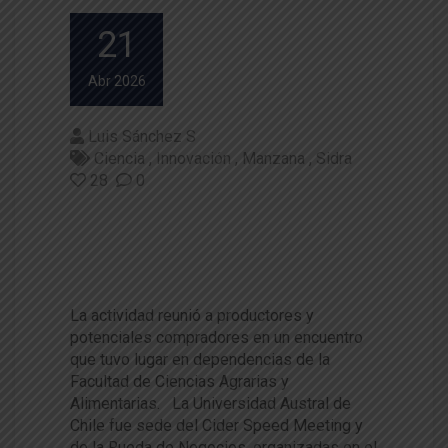
21
Abr 2026
Luis Sánchez S
Ciencia
Innovación
Manzana
Sidra
28
0
UACh fue sede de Rueda de N
egocios en la Fiesta de la Man
zana y la Sidra
La actividad reunió a productores y
potenciales compradores en un encuentro
que tuvo lugar en dependencias de la
Facultad de Ciencias Agrarias y
Alimentarias. La Universidad Austral de
Chile fue sede del Cider Speed Meeting y
de la Rueda de Negocios, organizadas en el