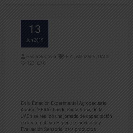
13
Jun 2019
Paola Segovia
FIA
Manzana
UACh
123
0
Emprendedores de productos
de manzana participaron de c
apacitación
En la Estación Experimental Agropecuaria
Austral (EEAA), Fundo Santa Rosa, de la
UACh se realizó una jornada de capacitación
en las temáticas Higiene e Inocuidad y
Evaluación Sensorial para productos