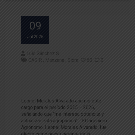
09
Jul 2025
Luis Sánchez S
CASIR
Manzana
Sidra
60
0
Cooperativa Agrícola y Sidríco
la de la Región de Los Ríos cu
enta con nuevo gerente
Leonel Morales Alvarado asumió este
cargo para el período 2025 – 2026,
señalando que “me interesa potenciar y
actualizar esta agrupación”. El Ingeniero
Agrónomo, Leonel Morales Alvarado, fue
electo como nuevo gerente de la