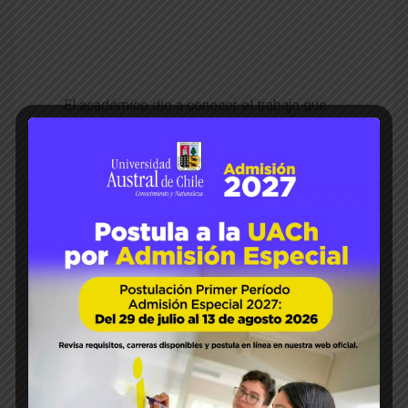
Dr. Iván Maureira expuso en se
minario sobre sidra para produ
ctores de Coyhaique
El académico dio a conocer el trabajo que
han realizado en el rescate y la puesta en
valor de la manzana patrimonial. Exponer y
transmitir experiencias en producción,
investigación y aspectos asociados a la
elaboración de sidra y otros productos
como jugo, chicha y vinagre, fue el objetivo
del Seminario “Sidra y derivados de …
READ MORE