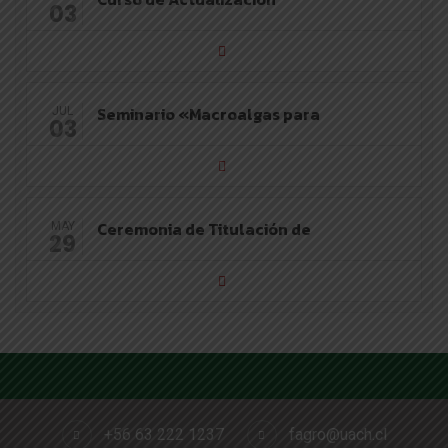
03
Seminario «Macroalgas para
JUL
03
Ceremonia de Titulación de
MAY
29
+56 63 222 1237
fagro@uach.cl