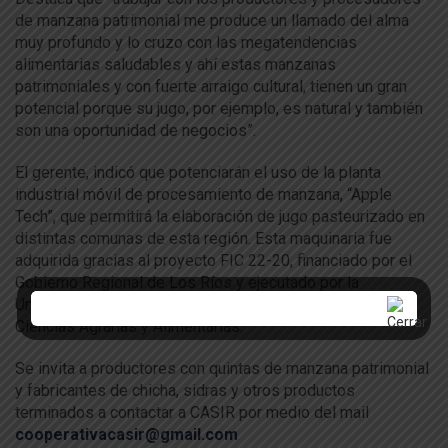
de manzana patrimonial me produce un llamado del alma
muy profundo y lo cruzo con las megatendencias
alimentarias saludables y ahí estas manzanas
patrimoniales y con fuerte arraigo cultural, tienen un gran
potencial porque su jugo, por ejemplo, es natural y también
son una oportunidad de negocios”.
El gerente, indicó que potenciarán el uso de la planta
industrial móvil de procesamiento de manzana, “Apple
Tech”, que permitirá la elaboración de jugo pasteurizado en
distintas comunas de esta región. Esta maquinaria fue
adquirida gracias al proyecto FIC 22-20, financiado por el
Gobierno Regional de Los Ríos y ejecutado por la
Universidad Austral de Chile a través de su Facultad de
Ciencias Agrarias y Alimentarias.
Se invita a productores con quintas de manzana patrimonial
y fabricantes de chicha, sidras y otros productos
terminados a contactar a CASIR por medio del mail
cooperativacasir@gmail.com