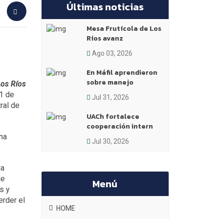
Últimas noticias
Mesa Frutícola de Los
Ríos avanz
Ago 03, 2026
En Máfil aprendieron
sobre manejo
Los Ríos
31 de
Jul 31, 2026
ral de
UACh fortalece
cooperación intern
na
Jul 30, 2026
la
de
Menú
s y
erder el
HOME