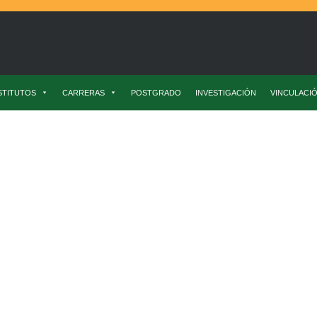
STITUTOS
CARRERAS
POSTGRADO
INVESTIGACIÓN
VINCULACI
ierre Del Proyecto Rescate Y Preservación Patrimonial De Manzanos An