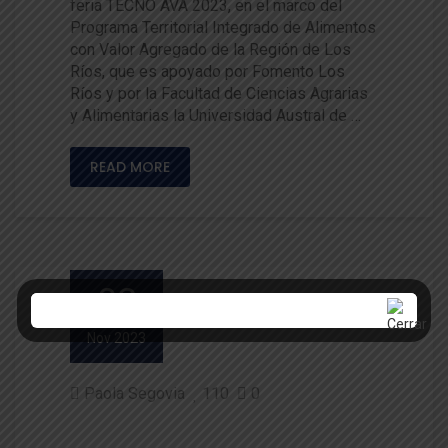
feria TECNO AVA 2023, en el marco del
Programa Territorial Integrado de Alimentos
con Valor Agregado de la Región de Los
Ríos, que es apoyado por Fomento Los
Ríos y por la Facultad de Ciencias Agrarias
y Alimentarias la Universidad Austral de …
READ MORE
03
Nov 2023
Paola Segovia
110
0
Investigadora de Producción y