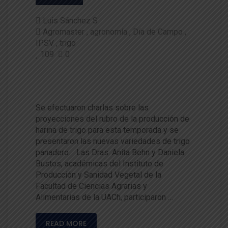
Luis Sánchez S
Agromaster
agronomía
Día de Campo
IPSV
trigo
109
0
Académicas participaron en dí
a de campo de Agromaster
Se efectuaron charlas sobre las
proyecciones del rubro de la producción de
harina de trigo para esta temporada y se
presentaron las nuevas variedades de trigo
panadero. Las Dras. Anita Behn y Daniela
Bustos, académicas del Instituto de
Producción y Sanidad Vegetal de la
Facultad de Ciencias Agrarias y
Alimentarias de la UACh, participaron …
READ MORE