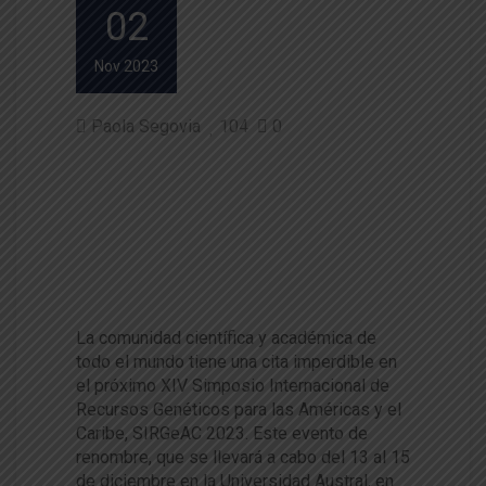
02
Nov 2023
Paola Segovia
104
0
XIV Simposio Internacional de
Recursos Genéticos de Améri
ca y el Caribe (SIRGeAC) anun
cia parrilla de charlas internac
ionales
La comunidad científica y académica de
todo el mundo tiene una cita imperdible en
el próximo XIV Simposio Internacional de
Recursos Genéticos para las Américas y el
Caribe, SIRGeAC 2023. Este evento de
renombre, que se llevará a cabo del 13 al 15
de diciembre en la Universidad Austral, en