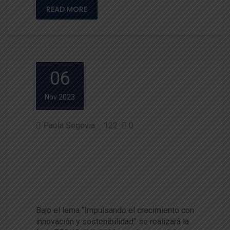
READ MORE
06
Nov 2023
Paola Segovia
122
0
Tecno AVA 2023 reunirá a esp
ecialistas en el ámbito de la in
novación y sostenibilidad agr
oalimentaria
Bajo el lema “Impulsando el crecimiento con
innovación y sostenibilidad” se realizará la