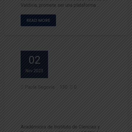
Valdivia, promete ser una plataforma …
READ MORE
02
Nov 2023
Paola Segovia
130
0
Académicos del ICYTAL partici
paron de Congreso Latinoame
ricano de Nutrición
Académicos de Instituto de Ciencias y