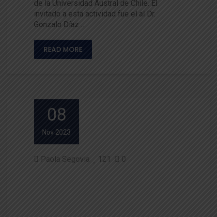
de la Universidad Austral de Chile. El
invitado a esta actividad fue el al Dr.
Gonzalo Díaz …
READ MORE
08
Nov 2023
Paola Segovia
121
0
Pionero estudio impactará en
manejo sostenible del drenaj
e y pastoreo en vegas patagó