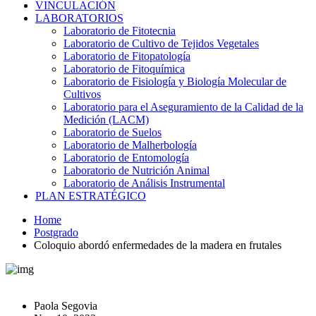
VINCULACIÓN
LABORATORIOS
Laboratorio de Fitotecnia
Laboratorio de Cultivo de Tejidos Vegetales
Laboratorio de Fitopatología
Laboratorio de Fitoquímica
Laboratorio de Fisiología y Biología Molecular de
Cultivos
Laboratorio para el Aseguramiento de la Calidad de la
Medición (LACM)
Laboratorio de Suelos
Laboratorio de Malherbología
Laboratorio de Entomología
Laboratorio de Nutrición Animal
Laboratorio de Análisis Instrumental
PLAN ESTRATÉGICO
Home
Postgrado
Coloquio abordó enfermedades de la madera en frutales
Paola Segovia