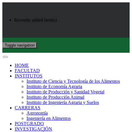
Recently added item(s)
Toggle navigation
HOME
FACULTAD
INSTITUTOS
Instituto de Ciencia y Tecnología de los Alimentos
Instituto de Economía Agraria
Instituto de Producción y Sanidad Vegetal
Instituto de Producción Animal
Instituto de Ingeniería Agraria y Suelos
CARRERAS
Agronomía
Ingeniería en Alimentos
POSTGRADO
INVESTIGACIÓN