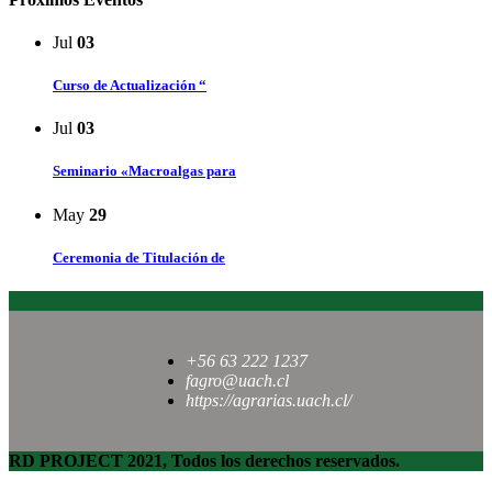
Jul
03
Curso de Actualización “
Jul
03
Seminario «Macroalgas para
May
29
Ceremonia de Titulación de
+56 63 222 1237
fagro@uach.cl
https://agrarias.uach.cl/
RD PROJECT 2021, Todos los derechos reservados.