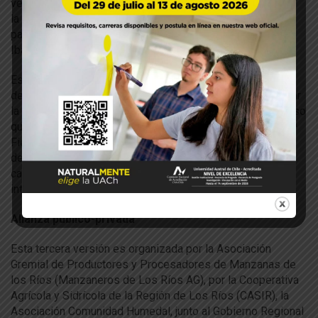
versión 2026 dará un salto internacional al inaugurar
la Primera Copa de Sidra y Cata a Ciegas contando con la
participación del destacado sommelier español Pascual
Ibáñez, quien presidirá el jurado.
Esta actividad se efectuará el jueves 16 de abril en
dependencias de INACAP Valdivia y busca profesionalizar
la selección de las mejores sidras presentadas al concurso
que tengan o no la posibilidad de comercializarse en la 3ª
Fiesta de la Manzana y la Sidra, a través de una
degustación a ciegas en un entorno controlado con las
características propias de similares eventos
internacionales.
Alianza público-privada
Esta tercera versión es organizada por la Asociación
Gremial de Productores y Procesadores de Manzanas de
los Ríos (Manzaneros de Los Ríos AG), por la Cooperativa
Agrícola y Sidrícola de la Región de Los Ríos (CASIR), la
Asociación Comunidad Humedal, junto al Gobierno Regional