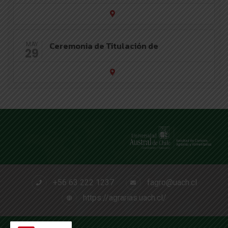
Ceremonia de Titulación de
MAY
29
+56 63 222 1237
fagro@uach.cl
https://agrarias.uach.cl/