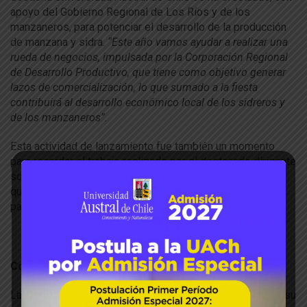
apoyo del Gobierno Regional de Los Ríos y de los
manzaneros, para potenciar el desarrollo de la producción
de manzana y sidra.
“Este año vamos ayudar a realizar una
rueda de negocios, impulsada por la Corporación Regional
de Desarrollo Productivo, que tiene como objetivo generar
lazos de comercialización, lo que sumado a la fiesta
contribuirá al desarrollo económico local de los sidreros y
de los manzaneros”.
Esta actividad de lanzamiento fue también un momento
para recordar el trabajo realizado por el destacado dirigente
social José “Pepe” Araya, quien participó activamente en
que se concretara la Fiesta de la Manzana y la Sidra, cuya
partida ha calado hondo en la comunidad regional.
Copa internacional
La Tercera Fiesta de la Manzana y la Sidra de Valdivia en su