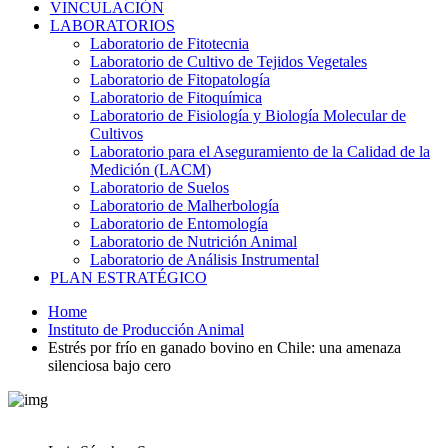
VINCULACIÓN
LABORATORIOS
Laboratorio de Fitotecnia
Laboratorio de Cultivo de Tejidos Vegetales
Laboratorio de Fitopatología
Laboratorio de Fitoquímica
Laboratorio de Fisiología y Biología Molecular de
Cultivos
Laboratorio para el Aseguramiento de la Calidad de la
Medición (LACM)
Laboratorio de Suelos
Laboratorio de Malherbología
Laboratorio de Entomología
Laboratorio de Nutrición Animal
Laboratorio de Análisis Instrumental
PLAN ESTRATÉGICO
Home
Instituto de Producción Animal
Estrés por frío en ganado bovino en Chile: una amenaza
silenciosa bajo cero