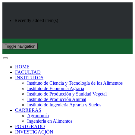
Recently added item(s)
Toggle navigation
HOME
FACULTAD
INSTITUTOS
Instituto de Ciencia y Tecnología de los Alimentos
Instituto de Economía Agraria
Instituto de Producción y Sanidad Vegetal
Instituto de Producción Animal
Instituto de Ingeniería Agraria y Suelos
CARRERAS
Agronomía
Ingeniería en Alimentos
POSTGRADO
INVESTIGACIÓN