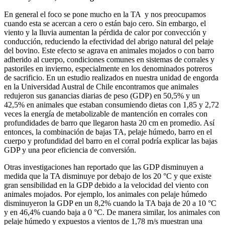
En general el foco se pone mucho en la TA y nos preocupamos
cuando esta se acercan a cero o están bajo cero. Sin embargo, el
viento y la lluvia aumentan la pérdida de calor por convección y
conducción, reduciendo la efectividad del abrigo natural del pelaje
del bovino. Este efecto se agrava en animales mojados o con barro
adherido al cuerpo, condiciones comunes en sistemas de corrales y
pastoriles en invierno, especialmente en los denominados potreros
de sacrificio. En un estudio realizados en nuestra unidad de engorda
en la Universidad Austral de Chile encontramos que animales
redujeron sus ganancias diarias de peso (GDP) en 50,5% y un
42,5% en animales que estaban consumiendo dietas con 1,85 y 2,72
veces la energía de metabolizable de mantención en corrales con
profundidades de barro que llegaron hasta 20 cm en promedio. Así
entonces, la combinación de bajas TA, pelaje húmedo, barro en el
cuerpo y profundidad del barro en el corral podría explicar las bajas
GDP y una peor eficiencia de conversión.
Otras investigaciones han reportado que las GDP disminuyen a
medida que la TA disminuye por debajo de los 20 °C y que existe
gran sensibilidad en la GDP debido a la velocidad del viento con
animales mojados. Por ejemplo, los animales con pelaje húmedo
disminuyeron la GDP en un 8,2% cuando la TA baja de 20 a 10 °C
y en 46,4% cuando baja a 0 °C. De manera similar, los animales con
pelaje húmedo y expuestos a vientos de 1,78 m/s muestran una