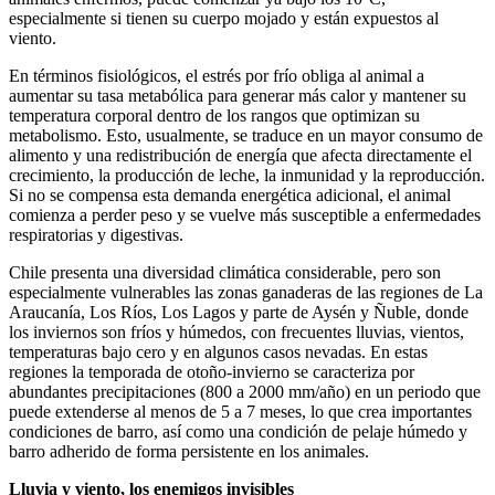
especialmente si tienen su cuerpo mojado y están expuestos al
viento.
En términos fisiológicos, el estrés por frío obliga al animal a
aumentar su tasa metabólica para generar más calor y mantener su
temperatura corporal dentro de los rangos que optimizan su
metabolismo. Esto, usualmente, se traduce en un mayor consumo de
alimento y una redistribución de energía que afecta directamente el
crecimiento, la producción de leche, la inmunidad y la reproducción.
Si no se compensa esta demanda energética adicional, el animal
comienza a perder peso y se vuelve más susceptible a enfermedades
respiratorias y digestivas.
Chile presenta una diversidad climática considerable, pero son
especialmente vulnerables las zonas ganaderas de las regiones de La
Araucanía, Los Ríos, Los Lagos y parte de Aysén y Ñuble, donde
los inviernos son fríos y húmedos, con frecuentes lluvias, vientos,
temperaturas bajo cero y en algunos casos nevadas. En estas
regiones la temporada de otoño-invierno se caracteriza por
abundantes precipitaciones (800 a 2000 mm/año) en un periodo que
puede extenderse al menos de 5 a 7 meses, lo que crea importantes
condiciones de barro, así como una condición de pelaje húmedo y
barro adherido de forma persistente en los animales.
Lluvia y viento, los enemigos invisibles