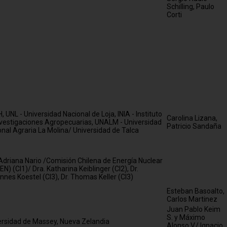
Schilling, Paulo
Corti
 UNL - Universidad Nacional de Loja, INIA - Instituto
Carolina Lizana,
nvestigaciones Agropecuarias, UNALM - Universidad
Patricio Sandaña
nal Agraria La Molina/ Universidad de Talca
 Adriana Nario /Comisión Chilena de Energía Nuclear
N) (CI1)/ Dra. Katharina Keiblinger (CI2), Dr.
nes Koestel (CI3), Dr. Thomas Keller (CI3)
Esteban Basoalto,
Carlos Martinez
Juan Pablo Keim
S. y Máximo
ersidad de Massey, Nueva Zelandia
Alonso V./ Ignacio