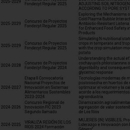
2025-2029
Fondecyt Regular 2025
ADJUSTING SOIL NITROGE
ACCORDING TO PORE SYST
Exploring the Mechanisms 
Cold Plasma Bubble Interact
Concurso de Proyectos
2025-2029
Antibiotic-Resistant Lister
Fondecyt Regular 2025
for Enhanced Food Safety i
Products
Simulating N nutritional sta
Concurso de Proyectos
crops in temperate and trop
2025-2029
Fondecyt Regular 2025
with the crop simulation 
potato
Understanding the actual ef
Concurso de Proyectos
cochayuyo’s phlorotannins o
2024-2028
Fondecyt Regular 2024
digestibility and consequent
glycemic response
Etapa II Convocatoria
Tecnologías modernas de m
Nacional Proyectos de
postcosecha en huertos de
2024-2027
Innovación en Sistemas
optimizar el volumen y la cal
Alimentarios Sostenibles
acorde a los requerimientos
2023-2024
agroindustria
Concurso Regional de
Dinamización agroalimentar
2024-2026
Innovación FIC 2023
agregación de valor sosteni
Segundo llamado
de Los Ríos
MUJERES (IN) VISIBLES, Pr
VIRALIZA REGIÓN DE LOS
2024-2025
Liderazgo e Innovación con 
RÍOS 2024 Formación
Género”