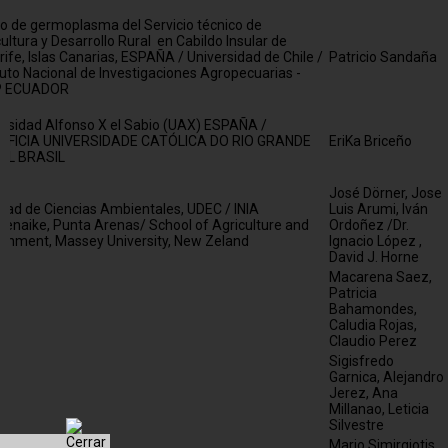
o de germoplasma del Servicio técnico de
ultura y Desarrollo Rural en Cabildo Insular de
ife, Islas Canarias, ESPAÑA / Universidad de Chile /
Patricio Sandaña
tuto Nacional de Investigaciones Agropecuarias -
P ECUADOR
ersidad Alfonso X el Sabio (UAX) ESPAÑA /
IFICIA UNIVERSIDADE CATÓLICA DO RIO GRANDE
EriKa Briceño
UL BRASIL
José Dörner, Jose
ltad de Ciencias Ambientales, UDEC / INIA
Luis Arumi, Iván
enaike, Punta Arenas/ School of Agriculture and
Ordoñez /Dr.
ronment, Massey University, New Zeland
Ignacio López ,
David J. Horne
Macarena Saez,
Patricia
Bahamondes,
Caludia Rojas,
Claudio Perez
Sigisfredo
Garnica, Alejandro
Jerez, Ana
Millanao, Leticia
Silvestre
Mario Simirgiotis,