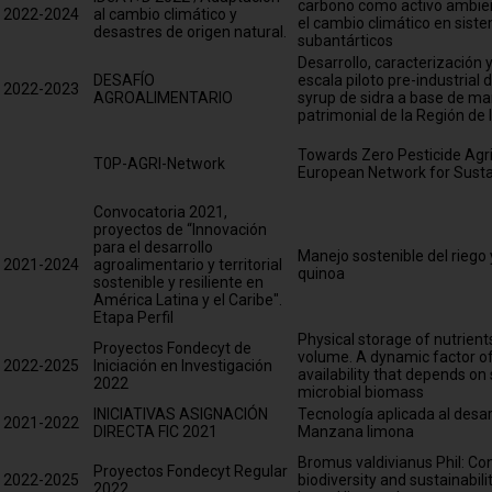
carbono como activo ambien
2022-2024
al cambio climático y
el cambio climático en sist
desastres de origen natural.
subantárticos
Desarrollo, caracterización y
DESAFÍO
escala piloto pre-industrial 
2022-2023
AGROALIMENTARIO
syrup de sidra a base de m
patrimonial de la Región de l
Towards Zero Pesticide Agri
T0P-AGRI-Network
European Network for Sustai
Convocatoria 2021,
proyectos de “Innovación
para el desarrollo
Manejo sostenible del riego y
2021-2024
agroalimentario y territorial
quinoa
sostenible y resiliente en
América Latina y el Caribe".
Etapa Perfil
Physical storage of nutrient
Proyectos Fondecyt de
volume. A dynamic factor of
2022-2025
Iniciación en Investigación
availability that depends on 
2022
microbial biomass
INICIATIVAS ASIGNACIÓN
Tecnología aplicada al desarr
2021-2022
DIRECTA FIC 2021
Manzana limona
Bromus valdivianus Phil: Con
Proyectos Fondecyt Regular
2022-2025
biodiversity and sustainabili
2022