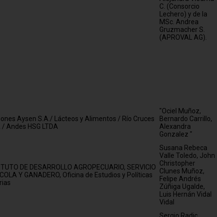
C. (Consorcio
Lechero) y de la
MSc. Andrea
Gruzmacher S.
(APROVAL AG).
"Ociel Muñoz,
ones Aysen S.A./ Lácteos y Alimentos / Río Cruces
Bernardo Carrillo,
 / Andes HSG LTDA
Alexandra
Gonzalez "
Susana Rebeca
Valle Toledo, John
Christopher
ITUTO DE DESARROLLO AGROPECUARIO, SERVICIO
Clunes Muñoz,
COLA Y GANADERO, Oficina de Estudios y Políticas
Felipe Andrés
rias
Zúñiga Ugalde,
Luis Hernán Vidal
Vidal
Sergio Radic