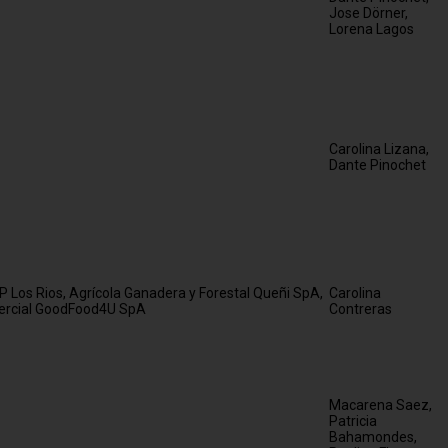
Jose Dörner,
Lorena Lagos
Carolina Lizana,
Dante Pinochet
P Los Rios, Agrícola Ganadera y Forestal Queñi SpA,
Carolina
rcial GoodFood4U SpA
Contreras
Macarena Saez,
Patricia
Bahamondes,