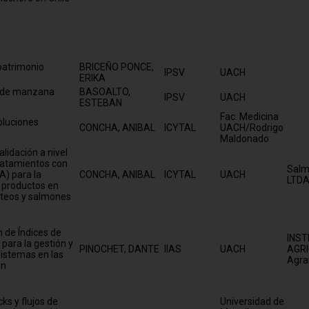
patrimonio
BRICEÑO PONCE,
IPSV
UACH
ERIKA
l de manzana
BASOALTO,
IPSV
UACH
ESTEBAN
Fac. Medicina
oluciones
CONCHA, ANIBAL
ICYTAL
UACH/Rodrigo
Maldonado
alidación a nivel
tratamientos con
Salm
A) para la
CONCHA, ANIBAL
ICYTAL
UACH
LTDA
 productos en
cteos y salmones
n de Índices de
INST
 para la gestión y
PINOCHET, DANTE
IIAS
UACH
AGRI
istemas en las
Agra
én
ks y flujos de
Universidad de