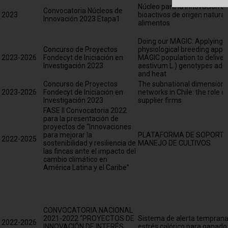
Núcleo para la innovación 
Convocatoria Núcleos de
2023
bioactivos de origen natural
Innovación 2023 Etapa1
alimentos
Doing our MAGIC: Applying a
Concurso de Proyectos
physiological breeding appr
2023-2026
Fondecyt de Iniciación en
MAGIC population to deliver
Investigación 2023
aestivum L.) genotypes ada
and heat
Concurso de Proyectos
The subnational dimension 
2023-2026
Fondecyt de Iniciación en
networks in Chile: the role o
Investigación 2023
supplier firms
FASE II Convocatoria 2022
para la presentación de
proyectos de “Innovaciones
para mejorar la
PLATAFORMA DE SOPORTE 
2022-2025
sostenibilidad y resiliencia de
MANEJO DE CULTIVOS
las fincas ante el impacto del
cambio climático en
América Latina y el Caribe”
CONVOCATORIA NACIONAL
2021-2022 “PROYECTOS DE
Sistema de alerta temprana
2022-2026
INNOVACIÓN DE INTERÉS
estrés calórico para ganado 