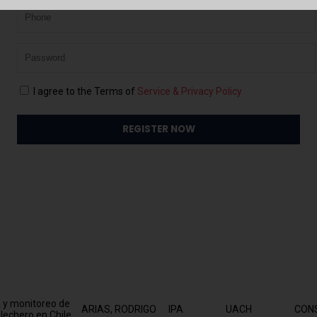
en compuestos
Remember Me
Forgot Password?
 para uso en
PARADA, JAVIER
ICYTAL
UACH
n integrative
oach using a
DANIELA BUSTOS-
 wheat (Triticum
IPSV
UACH
Univ
KORTS
pted to drought
I agree to the Terms of
Service & Privacy Policy
of agri-food
PONT
SANGUINET,
f regions and local
IEAG
UACh
DO S
EDUARDO
FACU
Coej
UNIV
Facu
ONLINE DE
SANDAÑA,
UNA -
IPSV
UACh
PATRICIO
INDA
AACR
Regi
Fede
 y monitoreo de
ARIAS, RODRIGO
IPA
UACH
CONS
lechero en Chile