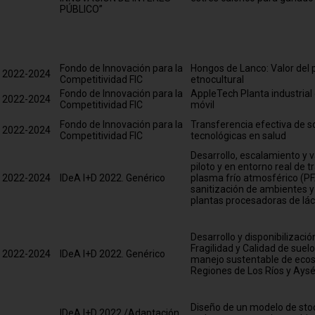
PÚBLICO”
Fondo de Innovación para la
Hongos de Lanco: Valor del 
2022-2024
Competitividad FIC
etnocultural
Fondo de Innovación para la
AppleTech Planta industria
2022-2024
Competitividad FIC
móvil
Fondo de Innovación para la
Transferencia efectiva de s
2022-2024
Competitividad FIC
tecnológicas en salud
Desarrollo, escalamiento y v
piloto y en entorno real de 
2022-2024
IDeA I+D 2022. Genérico
plasma frío atmosférico (PF
sanitización de ambientes y
plantas procesadoras de lá
Desarrollo y disponibilizació
Fragilidad y Calidad de suelo
2022-2024
IDeA I+D 2022. Genérico
manejo sustentable de ecos
Regiones de Los Ríos y Ays
Diseño de un modelo de stoc
IDeA I+D 2022 /Adaptación