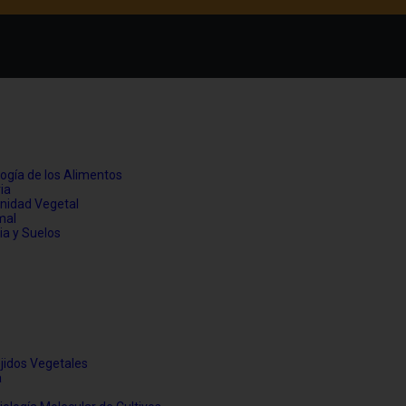
logía de los Alimentos
ia
anidad Vegetal
mal
ria y Suelos
ejidos Vegetales
a