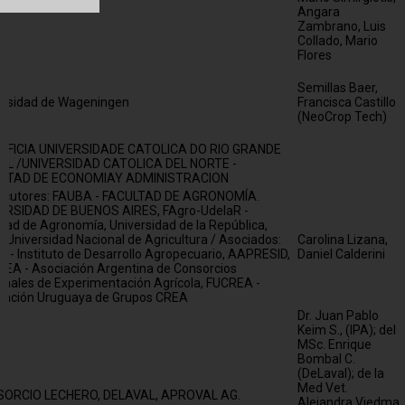
Angara
Zambrano, Luis
Collado, Mario
Flores
Semillas Baer,
ersidad de Wageningen
Francisca Castillo
(NeoCrop Tech)
IFICIA UNIVERSIDADE CATOLICA DO RIO GRANDE
UL /UNIVERSIDAD CATOLICA DEL NORTE -
LTAD DE ECONOMIAY ADMINISTRACION
ecutores: FAUBA - FACULTAD DE AGRONOMÍA.
ERSIDAD DE BUENOS AIRES, FAgro-UdelaR -
ltad de Agronomía, Universidad de la República,
 Universidad Nacional de Agricultura / Asociados:
Carolina Lizana,
P - Instituto de Desarrollo Agropecuario, AAPRESID,
Daniel Calderini
EA - Asociación Argentina de Consorcios
onales de Experimentación Agrícola, FUCREA -
ración Uruguaya de Grupos CREA
Dr. Juan Pablo
Keim S., (IPA); del
MSc. Enrique
Bombal C.
(DeLaval); de la
Med Vet.
ORCIO LECHERO, DELAVAL, APROVAL AG.
Alejandra Viedma