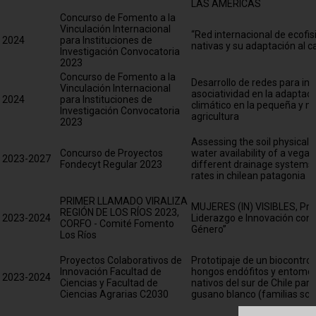
LAS AMÉRICAS
Concurso de Fomento a la
Vinculación Internacional
“Red internacional de ecofis
2024
para Instituciones de
nativas y su adaptación al 
Investigación Convocatoria
2023
Concurso de Fomento a la
Desarrollo de redes para inve
Vinculación Internacional
asociatividad en la adaptac
2024
para Instituciones de
climático en la pequeña y 
Investigación Convocatoria
agricultura
2023
Assessing the soil physical q
Concurso de Proyectos
water availability of a veg
2023-2027
Fondecyt Regular 2023
different drainage systems
rates in chilean patagonia
PRIMER LLAMADO VIRALIZA
MUJERES (IN) VISIBLES, Pr
REGIÓN DE LOS RÍOS 2023,
2023-2024
Liderazgo e Innovación con 
CORFO - Comité Fomento
Género”
Los Ríos
Proyectos Colaborativos de
Prototipaje de un biocontro
Innovación Facultad de
hongos endófitos y entom
2023-2024
Ciencias y Facultad de
nativos del sur de Chile para
Ciencias Agrarias C2030
gusano blanco (familias sca