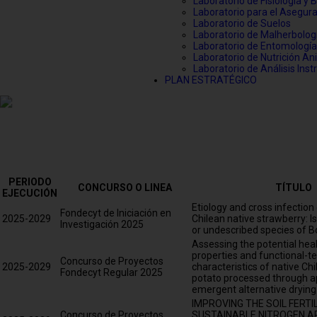
Laboratorio de Fisiología y 
Laboratorio para el Asegur
Laboratorio de Suelos
Laboratorio de Malherbolog
Laboratorio de Entomología
Laboratorio de Nutrición An
Laboratorio de Análisis Ins
PLAN ESTRATÉGICO
PERIODO
CONCURSO O LINEA
TÍTULO
EJECUCIÓN
Etiology and cross infection
Fondecyt de Iniciación en
2025-2029
Chilean native strawberry: I
Investigación 2025
or undescribed species of Bo
Assessing the potential hea
properties and functional-t
Concurso de Proyectos
2025-2029
characteristics of native Ch
Fondecyt Regular 2025
potato processed through ap
emergent alternative drying
IMPROVING THE SOIL FERTI
Concurso de Proyectos
SUSTAINABLE NITROGEN A