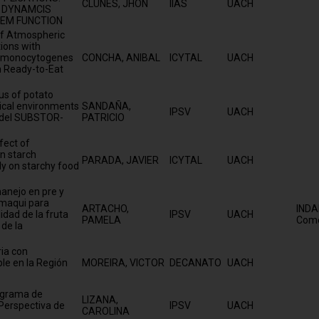
CLUNES, JHON
IIAS
UACH
N DYNAMCIS
EM FUNCTION
of Atmospheric
ions with
ia monocytogenes
CONCHA, ANIBAL
ICYTAL
UACH
n Ready-to-Eat
tus of potato
ical environments
SANDAÑA,
IPSV
UACH
model SUBSTOR-
PATRICIO
fect of
n starch
PARADA, JAVIER
ICYTAL
UACH
ly on starchy food
anejo en pre y
 maqui para
ARTACHO,
INDA
idad de la fruta
IPSV
UACH
PAMELA
Come
 de la
ia con
ble en la Región
MOREIRA, VICTOR
DECANATO
UACH
ograma de
LIZANA,
Perspectiva de
IPSV
UACH
CAROLINA