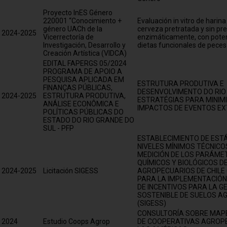
Proyecto InES Género
220001 “Conocimiento +
Evaluación in vitro de harin
género UACh de la
cerveza pretratada y sin pre
2024-2025
Vicerrectoría de
enzimáticamente, con potenc
Investigación, Desarrollo y
dietas funcionales de peces
Creación Artística (VIDCA)
EDITAL FAPERGS 05/2024
PROGRAMA DE APOIO A
PESQUISA APLICADA EM
ESTRUTURA PRODUTIVA E
FINANÇAS PÚBLICAS,
DESENVOLVIMENTO DO RIO
2024-2025
ESTRUTURA PRODUTIVA,
ESTRATÉGIAS PARA MINIM
ANÁLISE ECONÔMICA E
IMPACTOS DE EVENTOS E
POLÍTICAS PÚBLICAS DO
ESTADO DO RIO GRANDE DO
SUL - PFP
ESTABLECIMIENTO DE EST
NIVELES MÍNIMOS TÉCNICO
MEDICIÓN DE LOS PARÁMET
QUÍMICOS Y BIOLÓGICOS D
2024-2025
Licitación SIGESS
AGROPECUARIOS DE CHILE
PARA LA IMPLEMENTACIÓN
DE INCENTIVOS PARA LA G
SOSTENIBLE DE SUELOS A
(SIGESS)
CONSULTORÍA SOBRE MAP
2024
Estudio Coops Agrop
DE COOPERATIVAS AGROP