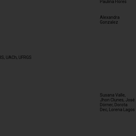
Paulina Flores
Alexandra
Gonzalez
S, UACh, UFRGS
Susana Valle,
Jhon Clunes, José
Dörner, Dorota
Dec, Lorena Lagos