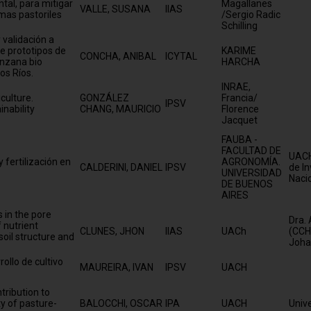
tal, para mitigar
Magallanes
VALLE, SUSANA
IIAS
emas pastoriles
/Sergio Radic
Schilling
 validación a
de prototipos de
KARIME
CONCHA, ANIBAL
ICYTAL
anzana bio
HARCHA
os Ríos.
INRAE,
culture.
GONZÁLEZ
Francia/
IPSV
nability
CHANG, MAURICIO
Florence
Jacquet
FAUBA -
FACULTAD DE
UACH,
 fertilización en
AGRONOMÍA.
CALDERINI, DANIEL
IPSV
de I
UNIVERSIDAD
Nacio
DE BUENOS
AIRES
s in the pore
Dra.
 nutrient
CLUNES, JHON
IIAS
UACh
(CCHE
soil structure and
Johan
ollo de cultivo
MAUREIRA, IVAN
IPSV
UACH
tribution to
ty of pasture-
BALOCCHI, OSCAR
IPA
UACH
Univ