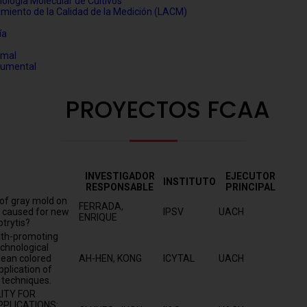
Biología Molecular de Cultivos
amiento de la Calidad de la Medición (LACM)
ía
imal
trumental
PROYECTOS FCAA
INVESTIGADOR
EJECUTOR
INSTITUTO
RESPONSABLE
PRINCIPAL
 of gray mold on
FERRADA,
s caused for new
IPSV
UACH
ENRIQUE
trytis?
lth-promoting
echnological
ilean colored
AH-HEN, KONG
ICYTAL
UACH
plication of
 techniques.
LITY FOR
PPLICATIONS: