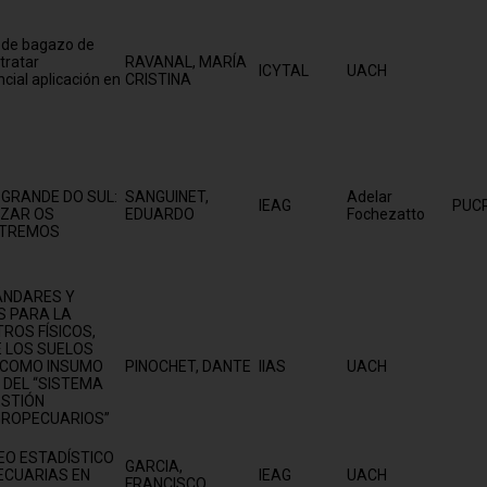
a de bagazo de
tratar
RAVANAL, MARÍA
ICYTAL
UACH
ial aplicación en
CRISTINA
 GRANDE DO SUL:
SANGUINET,
Adelar
IEAG
PUCR
IZAR OS
EDUARDO
Fochezatto
XTREMOS
ÁNDARES Y
S PARA LA
ROS FÍSICOS,
E LOS SUELOS
 COMO INSUMO
PINOCHET, DANTE
IIAS
UACH
 DEL “SISTEMA
ESTIÓN
GROPECUARIOS”
EO ESTADÍSTICO
GARCIA,
ECUARIAS EN
IEAG
UACH
FRANCISCO