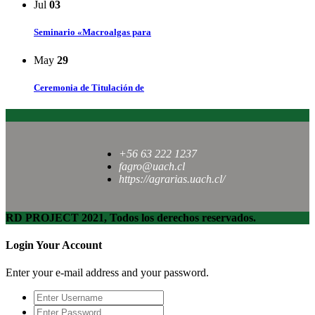
Jul
03
Seminario «Macroalgas para
May
29
Ceremonia de Titulación de
+56 63 222 1237
fagro@uach.cl
https://agrarias.uach.cl/
RD PROJECT 2021, Todos los derechos reservados.
Login Your Account
Enter your e-mail address and your password.