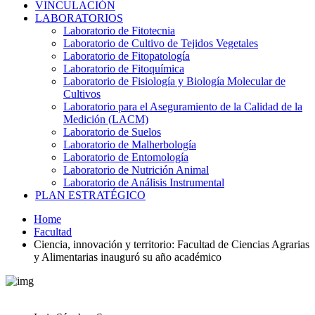
VINCULACIÓN
LABORATORIOS
Laboratorio de Fitotecnia
Laboratorio de Cultivo de Tejidos Vegetales
Laboratorio de Fitopatología
Laboratorio de Fitoquímica
Laboratorio de Fisiología y Biología Molecular de
Cultivos
Laboratorio para el Aseguramiento de la Calidad de la
Medición (LACM)
Laboratorio de Suelos
Laboratorio de Malherbología
Laboratorio de Entomología
Laboratorio de Nutrición Animal
Laboratorio de Análisis Instrumental
PLAN ESTRATÉGICO
Home
Facultad
Ciencia, innovación y territorio: Facultad de Ciencias Agrarias
y Alimentarias inauguró su año académico