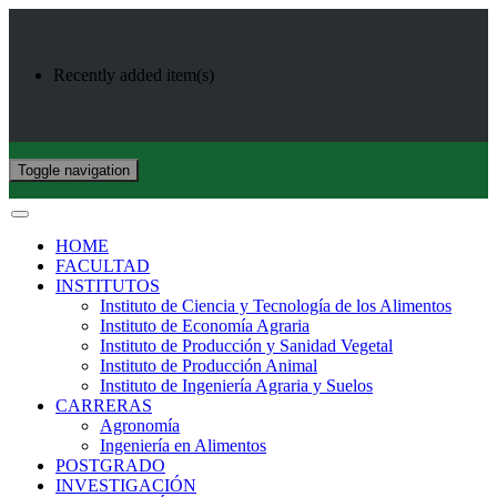
Recently added item(s)
Toggle navigation
HOME
FACULTAD
INSTITUTOS
Instituto de Ciencia y Tecnología de los Alimentos
Instituto de Economía Agraria
Instituto de Producción y Sanidad Vegetal
Instituto de Producción Animal
Instituto de Ingeniería Agraria y Suelos
CARRERAS
Agronomía
Ingeniería en Alimentos
POSTGRADO
INVESTIGACIÓN