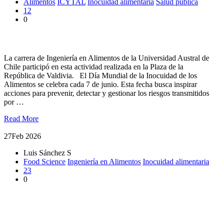
Alimentos
ICYTAL
Inocuidad alimentaria
Salud pública
12
0
UACh participó en feria sobre inocuidad de los alimentos
La carrera de Ingeniería en Alimentos de la Universidad Austral de
Chile participó en esta actividad realizada en la Plaza de la
República de Valdivia. El Día Mundial de la Inocuidad de los
Alimentos se celebra cada 7 de junio. Esta fecha busca inspirar
acciones para prevenir, detectar y gestionar los riesgos transmitidos
por …
Read More
27
Feb 2026
Luis Sánchez S
Food Science
Ingeniería en Alimentos
Inocuidad alimentaria
23
0
Académico UACh es nombrado Editor Asociado de la revista
European Food Research and Technology