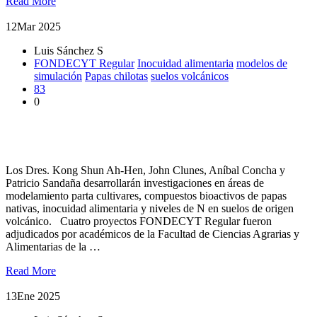
Read More
12
Mar 2025
Luis Sánchez S
FONDECYT Regular
Inocuidad alimentaria
modelos de
simulación
Papas chilotas
suelos volcánicos
83
0
Cuatro proyectos FONDECYT Regular se adjudicaron
académicos de la Facultad
Los Dres. Kong Shun Ah-Hen, John Clunes, Aníbal Concha y
Patricio Sandaña desarrollarán investigaciones en áreas de
modelamiento parta cultivares, compuestos bioactivos de papas
nativas, inocuidad alimentaria y niveles de N en suelos de origen
volcánico. Cuatro proyectos FONDECYT Regular fueron
adjudicados por académicos de la Facultad de Ciencias Agrarias y
Alimentarias de la …
Read More
13
Ene 2025