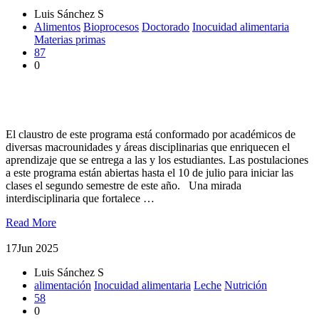
Luis Sánchez S
Alimentos
Bioprocesos
Doctorado
Inocuidad alimentaria
Materias primas
87
0
Doctorado en Ciencia de los Alimentos: Investigando para
innovar
El claustro de este programa está conformado por académicos de
diversas macrounidades y áreas disciplinarias que enriquecen el
aprendizaje que se entrega a las y los estudiantes. Las postulaciones
a este programa están abiertas hasta el 10 de julio para iniciar las
clases el segundo semestre de este año. Una mirada
interdisciplinaria que fortalece …
Read More
17
Jun 2025
Luis Sánchez S
alimentación
Inocuidad alimentaria
Leche
Nutrición
58
0