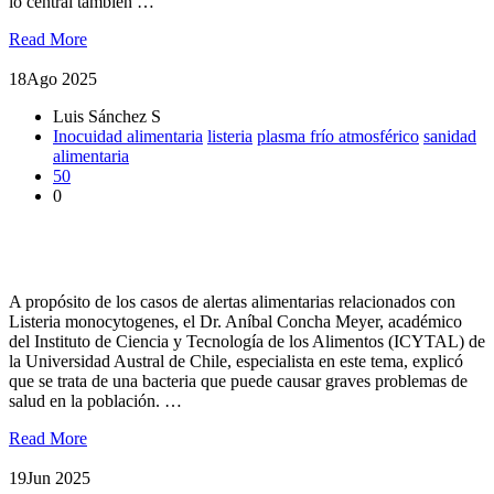
lo central también …
Read More
18
Ago 2025
Luis Sánchez S
Inocuidad alimentaria
listeria
plasma frío atmosférico
sanidad
alimentaria
50
0
Especialista de la UACh se refiere a alerta sanitaria de Listeria
monocytogenes en alimentos
A propósito de los casos de alertas alimentarias relacionados con
Listeria monocytogenes, el Dr. Aníbal Concha Meyer, académico
del Instituto de Ciencia y Tecnología de los Alimentos (ICYTAL) de
la Universidad Austral de Chile, especialista en este tema, explicó
que se trata de una bacteria que puede causar graves problemas de
salud en la población. …
Read More
19
Jun 2025