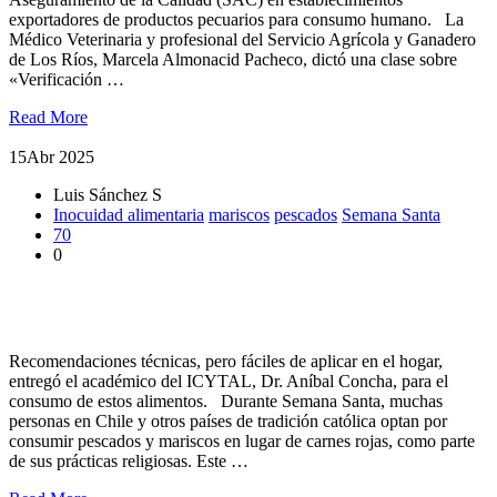
exportadores de productos pecuarios para consumo humano. La
Médico Veterinaria y profesional del Servicio Agrícola y Ganadero
de Los Ríos, Marcela Almonacid Pacheco, dictó una clase sobre
«Verificación …
Read More
15
Abr 2025
Luis Sánchez S
Inocuidad alimentaria
mariscos
pescados
Semana Santa
70
0
Disfruta Semana Santa sin preocupaciones: guía para consumir
mariscos y pescados de manera inocua
Recomendaciones técnicas, pero fáciles de aplicar en el hogar,
entregó el académico del ICYTAL, Dr. Aníbal Concha, para el
consumo de estos alimentos. Durante Semana Santa, muchas
personas en Chile y otros países de tradición católica optan por
consumir pescados y mariscos en lugar de carnes rojas, como parte
de sus prácticas religiosas. Este …