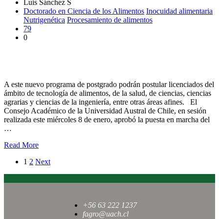
Luis Sánchez S
Doctorado en Ciencia de los Alimentos
Inocuidad alimentaria
Nutrigenética
Procesamiento de alimentos
79
0
Consejo Académico UACh aprueba programa de Doctorado en
Ciencia de los Alimentos
A este nuevo programa de postgrado podrán postular licenciados del
ámbito de tecnología de alimentos, de la salud, de ciencias, ciencias
agrarias y ciencias de la ingeniería, entre otras áreas afines. El
Consejo Académico de la Universidad Austral de Chile, en sesión
realizada este miércoles 8 de enero, aprobó la puesta en marcha del
…
Read More
1
2
Next
+56 63 222 1237
fagro@uach.cl