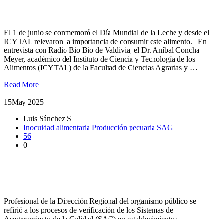
Entrevista: Beneficios de la leche
El 1 de junio se conmemoró el Día Mundial de la Leche y desde el
ICYTAL relevaron la importancia de consumir este alimento. En
entrevista con Radio Bio Bio de Valdivia, el Dr. Aníbal Concha
Meyer, académico del Instituto de Ciencia y Tecnología de los
Alimentos (ICYTAL) de la Facultad de Ciencias Agrarias y …
Read More
15
May 2025
Luis Sánchez S
Inocuidad alimentaria
Producción pecuaria
SAG
56
0
Estudiantes de Ingeniería en Alimentos conocieron medidas de
control y seguimiento del SAG a establecimientos exportadores
de carne
Profesional de la Dirección Regional del organismo público se
refirió a los procesos de verificación de los Sistemas de
Aseguramiento de la Calidad (SAC) en establecimientos