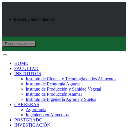
Recently added item(s)
Toggle navigation
HOME
FACULTAD
INSTITUTOS
Instituto de Ciencia y Tecnología de los Alimentos
Instituto de Economía Agraria
Instituto de Producción y Sanidad Vegetal
Instituto de Producción Animal
Instituto de Ingeniería Agraria y Suelos
CARRERAS
Agronomía
Ingeniería en Alimentos
POSTGRADO
INVESTIGACIÓN