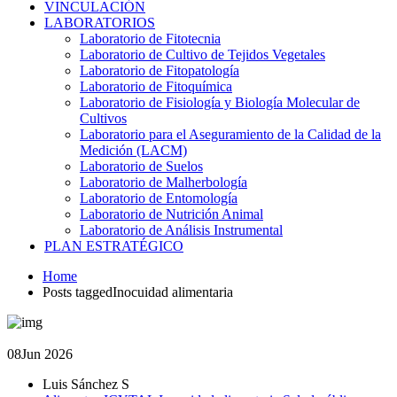
VINCULACIÓN
LABORATORIOS
Laboratorio de Fitotecnia
Laboratorio de Cultivo de Tejidos Vegetales
Laboratorio de Fitopatología
Laboratorio de Fitoquímica
Laboratorio de Fisiología y Biología Molecular de
Cultivos
Laboratorio para el Aseguramiento de la Calidad de la
Medición (LACM)
Laboratorio de Suelos
Laboratorio de Malherbología
Laboratorio de Entomología
Laboratorio de Nutrición Animal
Laboratorio de Análisis Instrumental
PLAN ESTRATÉGICO
Home
Posts taggedInocuidad alimentaria
08
Jun 2026
Luis Sánchez S