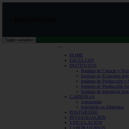
Recently added item(s)
Toggle navigation
HOME
FACULTAD
INSTITUTOS
Instituto de Ciencia y Tec
Instituto de Economía Agr
Instituto de Producción y
Instituto de Producción A
Instituto de Ingeniería Agr
CARRERAS
Agronomía
Ingeniería en Alimentos
POSTGRADO
INVESTIGACIÓN
VINCULACIÓN
LABORATORIOS