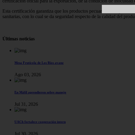
certificación oficial para la exportación, de la condición de inocuidad
Esta certificación garantiza que los productos pecuarios de exportac
sanitarias, con lo cual se da seguridad respecto de la calidad del produ
Últimas noticias
Mesa Frutícola de Los Ríos avanz
Ago 03, 2026
En Máfil aprendieron sobre manejo
Jul 31, 2026
UACh fortalece cooperación intern
Jul 30, 2026