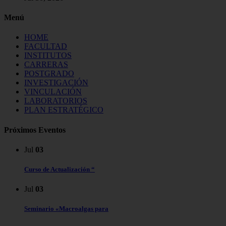
Menú
HOME
FACULTAD
INSTITUTOS
CARRERAS
POSTGRADO
INVESTIGACIÓN
VINCULACIÓN
LABORATORIOS
PLAN ESTRATÉGICO
Próximos Eventos
Jul
03
Curso de Actualización “
Jul
03
Seminario «Macroalgas para