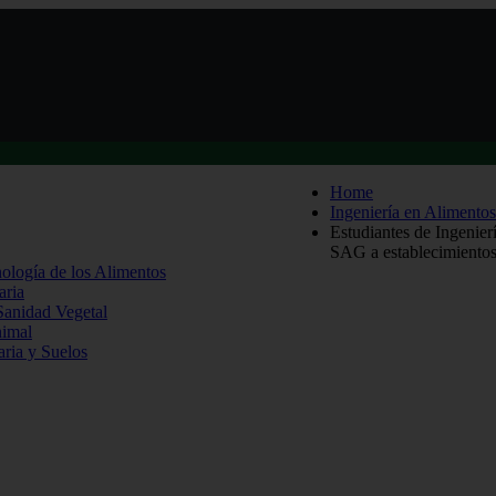
Home
Ingeniería en Alimentos
Estudiantes de Ingenier
SAG a establecimientos
nología de los Alimentos
aria
 Sanidad Vegetal
nimal
aria y Suelos