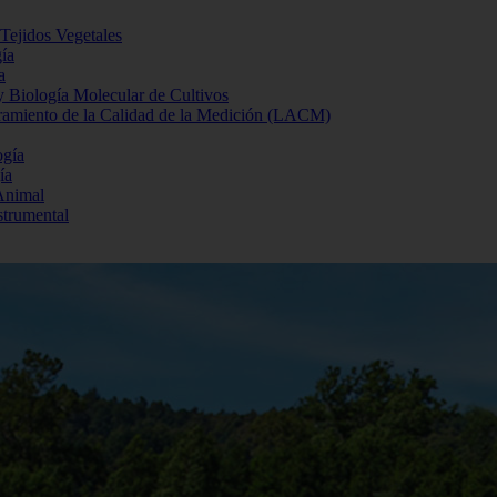
 Tejidos Vegetales
gía
a
 y Biología Molecular de Cultivos
uramiento de la Calidad de la Medición (LACM)
ogía
ía
Animal
strumental