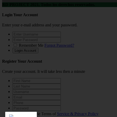
RD PROJECT 2021, Todos los derechos reservados.
Login Your Account
Enter your e-mail address and your password.
Remember Me
Forgot Password?
Register Your Account
Create your account. It will take less then a minute
I agree to the Terms of
Service & Privacy Policy