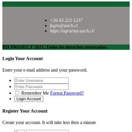
+56 63 222 1237
fagro@uach.cl
https://agrarias.uach.cl/
RD PROJECT 2021, Todos los derechos reservados.
Login Your Account
Enter your e-mail address and your password.
Remember Me
Forgot Password?
Register Your Account
Create your account. It will take less then a minute