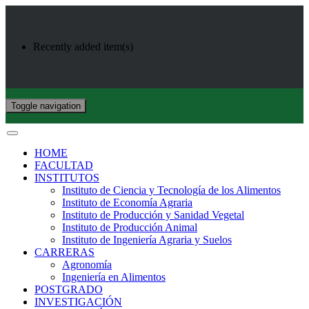
Recently added item(s)
Toggle navigation
HOME
FACULTAD
INSTITUTOS
Instituto de Ciencia y Tecnología de los Alimentos
Instituto de Economía Agraria
Instituto de Producción y Sanidad Vegetal
Instituto de Producción Animal
Instituto de Ingeniería Agraria y Suelos
CARRERAS
Agronomía
Ingeniería en Alimentos
POSTGRADO
INVESTIGACIÓN