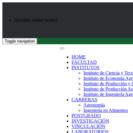
Recently added item(s)
Toggle navigation
HOME
FACULTAD
INSTITUTOS
Instituto de Ciencia y Tec
Instituto de Economía Agr
Instituto de Producción y
Instituto de Producción A
Instituto de Ingeniería Agr
CARRERAS
Agronomía
Ingeniería en Alimentos
POSTGRADO
INVESTIGACIÓN
VINCULACIÓN
LABORATORIOS