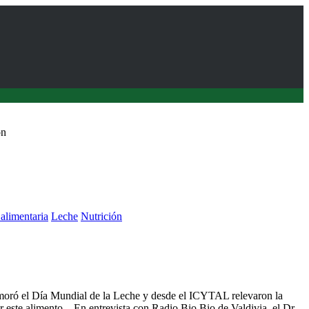
ón
alimentaria
Leche
Nutrición
de la leche
moró el Día Mundial de la Leche y desde el ICYTAL relevaron la
 este alimento. En entrevista con Radio Bio Bio de Valdivia, el Dr.