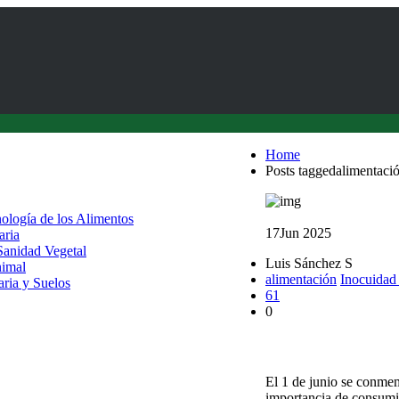
Home
Posts taggedalimentaci
nología de los Alimentos
17
Jun 2025
aria
 Sanidad Vegetal
Luis Sánchez S
nimal
alimentación
Inocuidad 
aria y Suelos
61
0
Entrevista: Beneficios 
El 1 de junio se conme
importancia de consumir