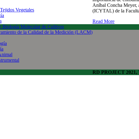
Aníbal Concha Meyer, a
 Tejidos Vegetales
(ICYTAL) de la Faculta
gía
a
Read More
 y Biología Molecular de Cultivos
uramiento de la Calidad de la Medición (LACM)
ogía
ía
Animal
strumental
RD PROJECT 2021, To