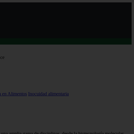
nce
a en Alimentos
Inocuidad alimentaria
mbrado Editor Asociado de la revista European Food
logy
 una amplia gama de disciplinas, desde la biotecnología molecular