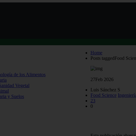
Home
Posts taggedFood Scie
nología de los Alimentos
27
Feb 2026
aria
 Sanidad Vegetal
Luis Sánchez S
nimal
Food Science
Ingenierí
aria y Suelos
23
0
Académico UACh es no
Research and Techno
Esta publicación abarca