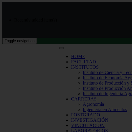
Recently added item(s)
Toggle navigation
HOME
FACULTAD
INSTITUTOS
Instituto de Ciencia y Tec
Instituto de Economía Agr
Instituto de Producción y
Instituto de Producción A
Instituto de Ingeniería Agr
CARRERAS
Agronomía
Ingeniería en Alimentos
POSTGRADO
INVESTIGACIÓN
VINCULACIÓN
LABORATORIOS