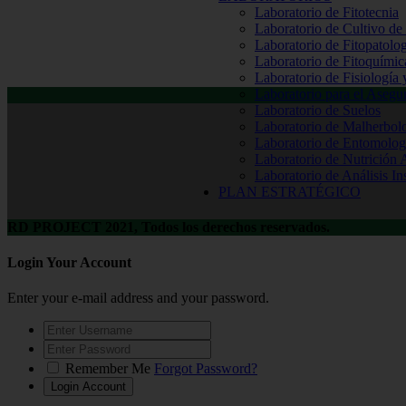
Laboratorio de Fitotecnia
Laboratorio de Cultivo de
Laboratorio de Fitopatolo
Laboratorio de Fitoquímic
Laboratorio de Fisiología
Laboratorio para el Aseg
Laboratorio de Suelos
Laboratorio de Malherbol
Laboratorio de Entomolog
Laboratorio de Nutrición 
Laboratorio de Análisis In
PLAN ESTRATÉGICO
RD PROJECT 2021, Todos los derechos reservados.
Login Your Account
Enter your e-mail address and your password.
Remember Me
Forgot Password?