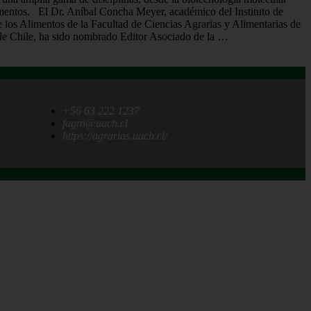
alimentos. El Dr. Aníbal Concha Meyer, académico del Instituto de
 los Alimentos de la Facultad de Ciencias Agrarias y Alimentarias de
 de Chile, ha sido nombrado Editor Asociado de la …
+56 63 222 1237
fagro@uach.cl
https://agrarias.uach.cl/