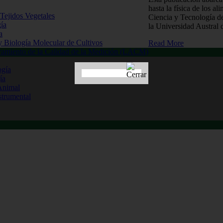
hasta la física de los 
 Tejidos Vegetales
Ciencia y Tecnología de
gía
la Universidad Austral
a
 y Biología Molecular de Cultivos
Read More
uramiento de la Calidad de la Medición (LACM)
ogía
ía
Animal
strumental