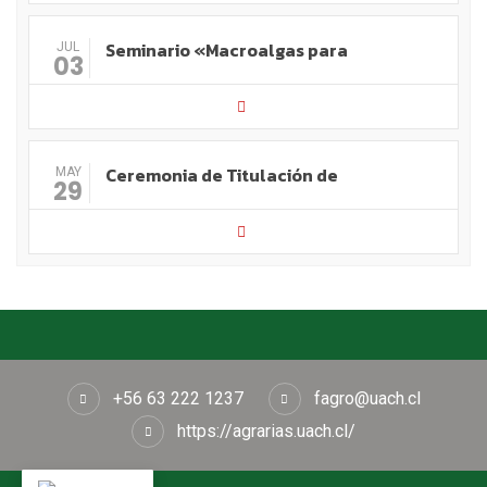
Seminario «Macroalgas para
JUL
03
Ceremonia de Titulación de
MAY
29
+56 63 222 1237
fagro@uach.cl
https://agrarias.uach.cl/