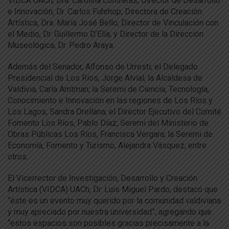
VIDCA UACh, Dra. Carolina Contreras; Director de Desarrollo
e Innovación, Dr. Carlos Fuhrhop; Directora de Creación
Artística, Dra. María José Bello; Director de Vinculación con
el Medio, Dr. Guillermo D’Elía; y Director de la Dirección
Museológica, Dr. Pedro Araya.
Además del Senador, Alfonso de Urresti; el Delegado
Presidencial de Los Ríos, Jorge Alvial; la Alcaldesa de
Valdivia, Carla Amtman; la Seremi de Ciencia, Tecnología,
Conocimiento e Innovación en las regiones de Los Ríos y
Los Lagos, Sandra Orellana; el Director Ejecutivo del Comité
Fomento Los Ríos, Pablo Díaz; Seremi del Ministerio de
Obras Públicas Los Ríos, Francisca Vergara; la Seremi de
Economía, Fomento y Turismo, Alejandra Vásquez; entre
otros.
El Vicerrector de Investigación, Desarrollo y Creación
Artística (VIDCA) UACh, Dr. Luis Miguel Pardo, destacó que
“éste es un evento muy querido por la comunidad valdiviana
y muy apreciado por nuestra universidad”, agregando que
“estos espacios son posibles gracias precisamente a la