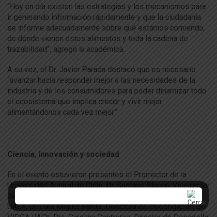
“Hoy en día existen las estrategias y los mecanismos para
ir generando información rápidamente y que la ciudadanía
se informe adecuadamente sobre qué estamos comiendo,
de dónde vienen estos alimentos y toda la cadena de
trazabilidad”, agregó la académica.
A su vez, el Dr. Javier Parada destacó que es necesario
“avanzar hacia responder mejor a las necesidades de la
industria y de los consumidores para poder dinamizar todo
el ecosistema que implica crecer y vivir mejor
alimentándonos cada vez mejor”.
Ciencia, innovación y sociedad
En el evento estuvieron presentes el Prorrector de la
Universidad Austral de Chile, Dr. Gustavo Blanco; Vicerrector
de Investigación, Desarrollo y Creación Artística (VIDCA)
UACh, Dr. Luis Miguel Pardo; Directora de Investigación de