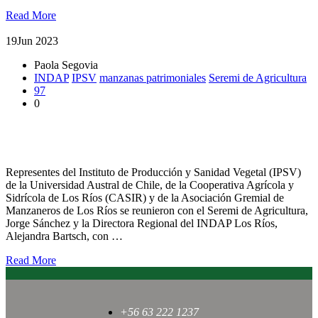
Read More
19
Jun 2023
Paola Segovia
INDAP
IPSV
manzanas patrimoniales
Seremi de Agricultura
97
0
Academia, sector público y productivo potencian rubro de
manzanas patrimoniales
Representes del Instituto de Producción y Sanidad Vegetal (IPSV)
de la Universidad Austral de Chile, de la Cooperativa Agrícola y
Sidrícola de Los Ríos (CASIR) y de la Asociación Gremial de
Manzaneros de Los Ríos se reunieron con el Seremi de Agricultura,
Jorge Sánchez y la Directora Regional del INDAP Los Ríos,
Alejandra Bartsch, con …
Read More
+56 63 222 1237