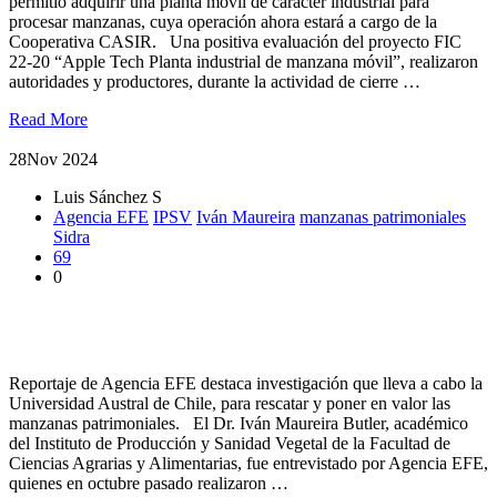
permitió adquirir una planta móvil de carácter industrial para
procesar manzanas, cuya operación ahora estará a cargo de la
Cooperativa CASIR. Una positiva evaluación del proyecto FIC
22-20 “Apple Tech Planta industrial de manzana móvil”, realizaron
autoridades y productores, durante la actividad de cierre …
Read More
28
Nov 2024
Luis Sánchez S
Agencia EFE
IPSV
Iván Maureira
manzanas patrimoniales
Sidra
69
0
Valdivia, la ciudad de las manzanas españolas alabadas por
Darwin y la sidra patrimonial
Reportaje de Agencia EFE destaca investigación que lleva a cabo la
Universidad Austral de Chile, para rescatar y poner en valor las
manzanas patrimoniales. El Dr. Iván Maureira Butler, académico
del Instituto de Producción y Sanidad Vegetal de la Facultad de
Ciencias Agrarias y Alimentarias, fue entrevistado por Agencia EFE,
quienes en octubre pasado realizaron …