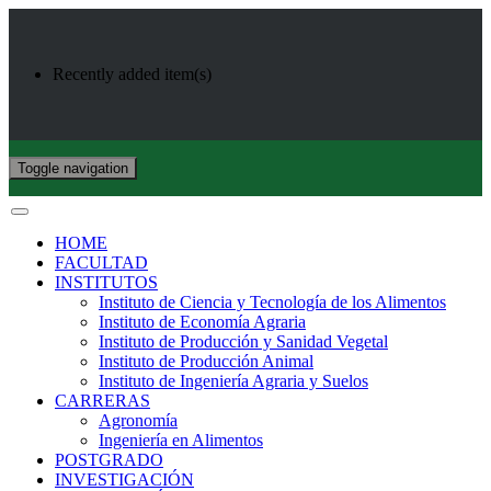
Recently added item(s)
Toggle navigation
HOME
FACULTAD
INSTITUTOS
Instituto de Ciencia y Tecnología de los Alimentos
Instituto de Economía Agraria
Instituto de Producción y Sanidad Vegetal
Instituto de Producción Animal
Instituto de Ingeniería Agraria y Suelos
CARRERAS
Agronomía
Ingeniería en Alimentos
POSTGRADO
INVESTIGACIÓN