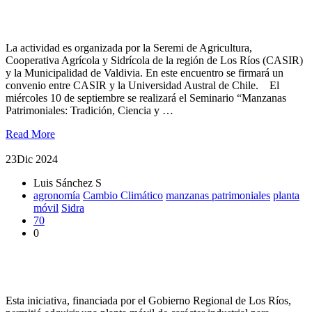
Anuncian seminario orientado al rescate, estudio y valorización
de las manzanas patrimoniales
La actividad es organizada por la Seremi de Agricultura,
Cooperativa Agrícola y Sidrícola de la región de Los Ríos (CASIR)
y la Municipalidad de Valdivia. En este encuentro se firmará un
convenio entre CASIR y la Universidad Austral de Chile. El
miércoles 10 de septiembre se realizará el Seminario “Manzanas
Patrimoniales: Tradición, Ciencia y …
Read More
23
Dic 2024
Luis Sánchez S
agronomía
Cambio Climático
manzanas patrimoniales
planta
móvil
Sidra
70
0
Con firma de acuerdo para uso de la Planta Móvil realizaron
cierre del proyecto FIC Apple Tech
Esta iniciativa, financiada por el Gobierno Regional de Los Ríos,