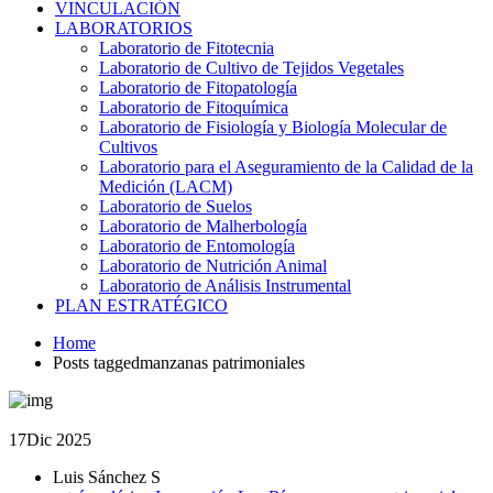
VINCULACIÓN
LABORATORIOS
Laboratorio de Fitotecnia
Laboratorio de Cultivo de Tejidos Vegetales
Laboratorio de Fitopatología
Laboratorio de Fitoquímica
Laboratorio de Fisiología y Biología Molecular de
Cultivos
Laboratorio para el Aseguramiento de la Calidad de la
Medición (LACM)
Laboratorio de Suelos
Laboratorio de Malherbología
Laboratorio de Entomología
Laboratorio de Nutrición Animal
Laboratorio de Análisis Instrumental
PLAN ESTRATÉGICO
Home
Posts taggedmanzanas patrimoniales
17
Dic 2025
Luis Sánchez S