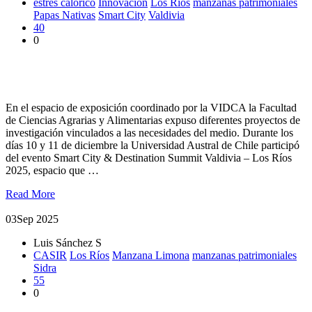
estrés calórico
Innovación
Los Ríos
manzanas patrimoniales
Papas Nativas
Smart City
Valdivia
40
0
Destacada participación UACh en evento Smart City &
Destination Summit Valdivia – Los Ríos 2025
En el espacio de exposición coordinado por la VIDCA la Facultad
de Ciencias Agrarias y Alimentarias expuso diferentes proyectos de
investigación vinculados a las necesidades del medio. Durante los
días 10 y 11 de diciembre la Universidad Austral de Chile participó
del evento Smart City & Destination Summit Valdivia – Los Ríos
2025, espacio que …
Read More
03
Sep 2025
Luis Sánchez S
CASIR
Los Ríos
Manzana Limona
manzanas patrimoniales
Sidra
55
0