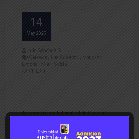
14
May 2025
Luis Sánchez S
Cerveza
Las Cosecha
Manzana
Limona
Miel
Sidrfa
71
0
Programa “La Cosecha” releva
rol de emprendedores de la re
gión de Los Ríos
Académicos de la Facultad de Ciencias
Agrarias y Alimentarias participan en esta
creación audiovisual, dando cuenta del
trabajo que desde la Universidad se realiza