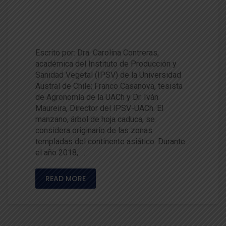
eso de ecotipo en recuperació
n para el sur de Chile de la Ma
nzana Limona
Escrito por: Dra. Carolina Contreras,
académica del Instituto de Producción y
Sanidad Vegetal (IPSV) de la Universidad
Austral de Chile; Franco Casanova, tesista
de Agronomía de la UACh y Dr. Iván
Maureira, Director del IPSV-UACh. El
manzano, árbol de hoja caduca, se
considera originario de las zonas
templadas del continente asiático. Durante
el año 2018, …
READ MORE