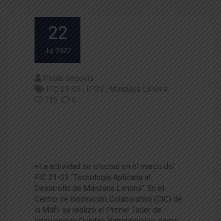
22
Jul 2022
Paola Segovia
FIC 21-03
IPSV
Manzana Limona
115
0
Comenzaron talleres de interv
ención en quintas patrimonial
es de Los Ríos
+La actividad se efectuó en el marco del
FIC 21-03 “Tecnología Aplicada al
Desarrollo de Manzana Limona”. En el
Centro de Innovación Colaborativa (CIC) de
la Máfil se realizó el Primer Taller de
Intervención Quintas Patrimoniales, como