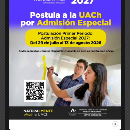
en torno a la producción de miel, sidra y
cerveza. La elaboración de sidra, cerveza
o la producción artesanal de quesos,
cecinas y miel, son algunos de los temas
que …
READ MORE
07
Ene 2025
Luis Sánchez S
Innovación
Karime Harcha
Manzana
Limona
Syrup
79
0