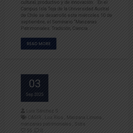
cultural, productivo y de innovación. En el
Campus Isla Teja de la Universidad Austral
de Chile se desarrolló este miércoles 10 de
septiembre, el Seminario “Manzanas
Patrimoniales: Tradición, Ciencia …
READ MORE
03
Sep 2025
Luis Sánchez S
CASIR
Los Ríos
Manzana Limona
manzanas patrimoniales
Sidra
55
0