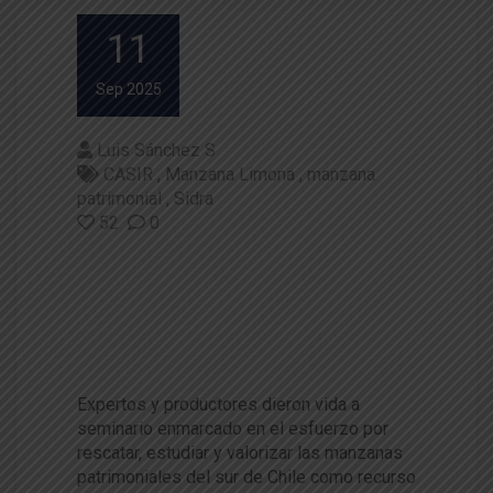
11
Sep 2025
Luis Sánchez S
CASIR
Manzana Limona
manzana
patrimonial
Sidra
52
0
Rescate de manzanas patrimo
niales: claves para marcar dife
rencias en industria de la sidr
a
Expertos y productores dieron vida a
seminario enmarcado en el esfuerzo por
rescatar, estudiar y valorizar las manzanas
patrimoniales del sur de Chile como recurso