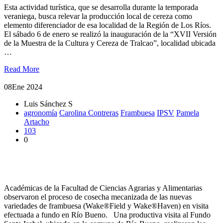
Esta actividad turística, que se desarrolla durante la temporada
veraniega, busca relevar la producción local de cereza como
elemento diferenciador de esa localidad de la Región de Los Ríos.
El sábado 6 de enero se realizó la inauguración de la “XVII Versión
de la Muestra de la Cultura y Cereza de Tralcao”, localidad ubicada
…
Read More
08
Ene 2024
Luis Sánchez S
agronomía
Carolina Contreras
Frambuesa
IPSV
Pamela
Artacho
103
0
Nuevas variedades de frambuesa proyectan buen rendimiento
productivo
Académicas de la Facultad de Ciencias Agrarias y Alimentarias
observaron el proceso de cosecha mecanizada de las nuevas
variedades de frambuesa (Wake®Field y Wake®Haven) en visita
efectuada a fundo en Río Bueno. Una productiva visita al Fundo