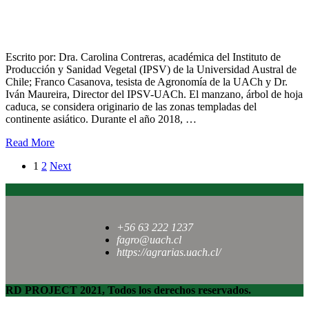
Potenciando el consumo en freso de ecotipo en recuperación
para el sur de Chile de la Manzana Limona
Escrito por: Dra. Carolina Contreras, académica del Instituto de
Producción y Sanidad Vegetal (IPSV) de la Universidad Austral de
Chile; Franco Casanova, tesista de Agronomía de la UACh y Dr.
Iván Maureira, Director del IPSV-UACh. El manzano, árbol de hoja
caduca, se considera originario de las zonas templadas del
continente asiático. Durante el año 2018, …
Read More
1
2
Next
+56 63 222 1237
fagro@uach.cl
https://agrarias.uach.cl/
RD PROJECT 2021, Todos los derechos reservados.