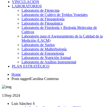
VINCULACIÓN
LABORATORIOS
Laboratorio de Fitotecnia
Laboratorio de Cultivo de Tejidos Vegetales
Laboratorio de Fitopatología
Laboratorio de Fitoquímica
Laboratorio de Fisiología y Biología Molecular de
Cultivos
Laboratorio para el Aseguramiento de la Calidad de la
Medición (LACM)
Laboratorio de Suelos
Laboratorio de Malherbología
Laboratorio de Entomología
Laboratorio de Nutrición Animal
Laboratorio de Análisis Instrumental
PLAN ESTRATÉGICO
Home
Posts taggedCarolina Contreras
13
Sep 2024
Luis Sánchez S