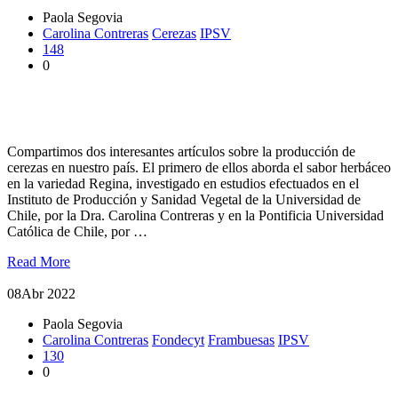
Paola Segovia
Carolina Contreras
Cerezas
IPSV
148
0
Revista Red Agrícola releva investigaciones sobre producción
de cerezas en Chile
Compartimos dos interesantes artículos sobre la producción de
cerezas en nuestro país. El primero de ellos aborda el sabor herbáceo
en la variedad Regina, investigado en estudios efectuados en el
Instituto de Producción y Sanidad Vegetal de la Universidad de
Chile, por la Dra. Carolina Contreras y en la Pontificia Universidad
Católica de Chile, por …
Read More
08
Abr 2022
Paola Segovia
Carolina Contreras
Fondecyt
Frambuesas
IPSV
130
0