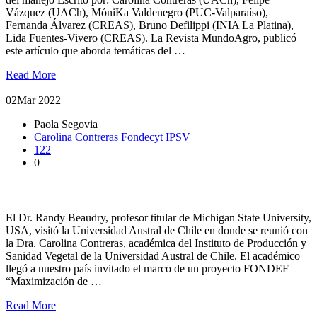
Vázquez (UACh), MóniKa Valdenegro (PUC-Valparaíso),
Fernanda Álvarez (CREAS), Bruno Defilippi (INIA La Platina),
Lida Fuentes-Vivero (CREAS). La Revista MundoAgro, publicó
este artículo que aborda temáticas del …
Read More
02
Mar 2022
Paola Segovia
Carolina Contreras
Fondecyt
IPSV
122
0
Impulsan colaboración en área de postcosecha de frutas
El Dr. Randy Beaudry, profesor titular de Michigan State University,
USA, visitó la Universidad Austral de Chile en donde se reunió con
la Dra. Carolina Contreras, académica del Instituto de Producción y
Sanidad Vegetal de la Universidad Austral de Chile. El académico
llegó a nuestro país invitado el marco de un proyecto FONDEF
“Maximización de …
Read More