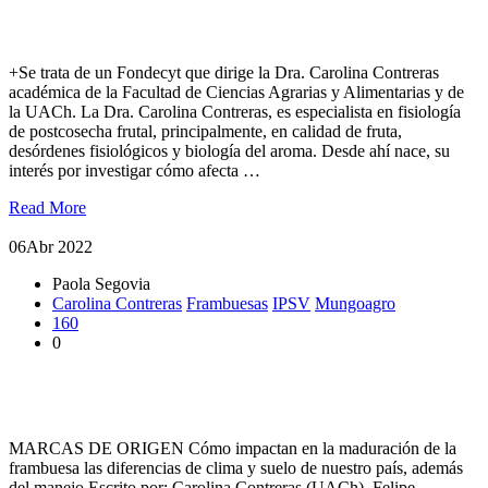
Investigación abordará impacto del cambio climático en la
calidad de la fruta
+Se trata de un Fondecyt que dirige la Dra. Carolina Contreras
académica de la Facultad de Ciencias Agrarias y Alimentarias y de
la UACh. La Dra. Carolina Contreras, es especialista en fisiología
de postcosecha frutal, principalmente, en calidad de fruta,
desórdenes fisiológicos y biología del aroma. Desde ahí nace, su
interés por investigar cómo afecta …
Read More
06
Abr 2022
Paola Segovia
Carolina Contreras
Frambuesas
IPSV
Mungoagro
160
0
Compartimos un artículo técnico sobre frambuesa, clima, suelo
y manejo
MARCAS DE ORIGEN Cómo impactan en la maduración de la
frambuesa las diferencias de clima y suelo de nuestro país, además
del manejo Escrito por: Carolina Contreras (UACh), Felipe