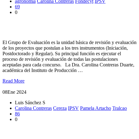
agronomía
Carolina Contreras
Fondecyt
IPSV
69
0
Dra. Carolina Contreras integra Grupo de Evaluación de
Agronomía de FONDECYT
El Grupo de Evaluación es la unidad básica de revisión y evaluación
de los proyectos que postulan a los tres instrumentos (Iniciación,
Postdoctorado y Regular). Su principal función es ejecutar el
proceso de revisión y evaluación de todas las postulaciones
aceptadas para cada concurso. La Dra. Carolina Contreras Duarte,
académica del Instituto de Producción …
Read More
08
Ene 2024
Luis Sánchez S
Carolina Contreras
Cereza
IPSV
Pamela Artacho
Tralcao
86
0
En Tralcao se vive la fiesta de la cereza