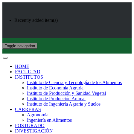
Recently added item(s)
Toggle navigation
HOME
FACULTAD
INSTITUTOS
Instituto de Ciencia y Tecnología de los Alimentos
Instituto de Economía Agraria
Instituto de Producción y Sanidad Vegetal
Instituto de Producción Animal
Instituto de Ingeniería Agraria y Suelos
CARRERAS
Agronomía
Ingeniería en Alimentos
POSTGRADO
INVESTIGACIÓN