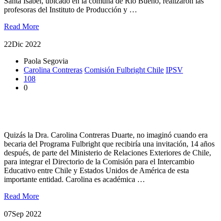
Santa Isabel, ubicado en la comuna de Río Bueno, realizaron las
profesoras del Instituto de Producción y …
Read More
22
Dic 2022
Paola Segovia
Carolina Contreras
Comisión Fulbright Chile
IPSV
108
0
Académica es nombrada integrante del Directorio Comisión
Fulbright Chile
Quizás la Dra. Carolina Contreras Duarte, no imaginó cuando era
becaria del Programa Fulbright que recibiría una invitación, 14 años
después, de parte del Ministerio de Relaciones Exteriores de Chile,
para integrar el Directorio de la Comisión para el Intercambio
Educativo entre Chile y Estados Unidos de América de esta
importante entidad. Carolina es académica …
Read More
07
Sep 2022