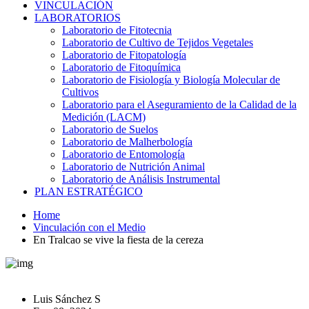
VINCULACIÓN
LABORATORIOS
Laboratorio de Fitotecnia
Laboratorio de Cultivo de Tejidos Vegetales
Laboratorio de Fitopatología
Laboratorio de Fitoquímica
Laboratorio de Fisiología y Biología Molecular de
Cultivos
Laboratorio para el Aseguramiento de la Calidad de la
Medición (LACM)
Laboratorio de Suelos
Laboratorio de Malherbología
Laboratorio de Entomología
Laboratorio de Nutrición Animal
Laboratorio de Análisis Instrumental
PLAN ESTRATÉGICO
Home
Vinculación con el Medio
En Tralcao se vive la fiesta de la cereza
Luis Sánchez S