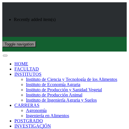
Recently added item(s)
Toggle navigation
HOME
FACULTAD
INSTITUTOS
Instituto de Ciencia y Tecnología de los Alimentos
Instituto de Economía Agraria
Instituto de Producción y Sanidad Vegetal
Instituto de Producción Animal
Instituto de Ingeniería Agraria y Suelos
CARRERAS
Agronomía
Ingeniería en Alimentos
POSTGRADO
INVESTIGACIÓN