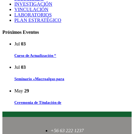
INVESTIGACIÓN
VINCULACIÓN
LABORATORIOS
PLAN ESTRATÉGICO
Próximos Eventos
Jul
03
Curso de Actualización “
Jul
03
Seminario «Macroalgas para
May
29
Ceremonia de Titulación de
+56 63 222 1237