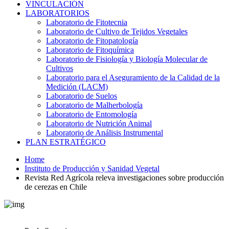
VINCULACIÓN
LABORATORIOS
Laboratorio de Fitotecnia
Laboratorio de Cultivo de Tejidos Vegetales
Laboratorio de Fitopatología
Laboratorio de Fitoquímica
Laboratorio de Fisiología y Biología Molecular de
Cultivos
Laboratorio para el Aseguramiento de la Calidad de la
Medición (LACM)
Laboratorio de Suelos
Laboratorio de Malherbología
Laboratorio de Entomología
Laboratorio de Nutrición Animal
Laboratorio de Análisis Instrumental
PLAN ESTRATÉGICO
Home
Instituto de Producción y Sanidad Vegetal
Revista Red Agrícola releva investigaciones sobre producción
de cerezas en Chile