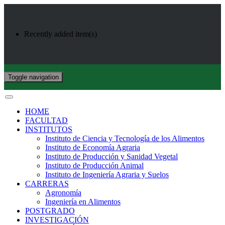
Recently added item(s)
Toggle navigation
HOME
FACULTAD
INSTITUTOS
Instituto de Ciencia y Tecnología de los Alimentos
Instituto de Economía Agraria
Instituto de Producción y Sanidad Vegetal
Instituto de Producción Animal
Instituto de Ingeniería Agraria y Suelos
CARRERAS
Agronomía
Ingeniería en Alimentos
POSTGRADO
INVESTIGACIÓN