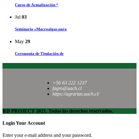
Curso de Actualización “
Jul
03
Seminario «Macroalgas para
May
29
Ceremonia de Titulación de
+56 63 222 1237
fagro@uach.cl
https://agrarias.uach.cl/
RD PROJECT 2021, Todos los derechos reservados.
Login Your Account
Enter your e-mail address and your password.