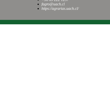
fagro@uach.cl
https://agrarias.uach.cl/