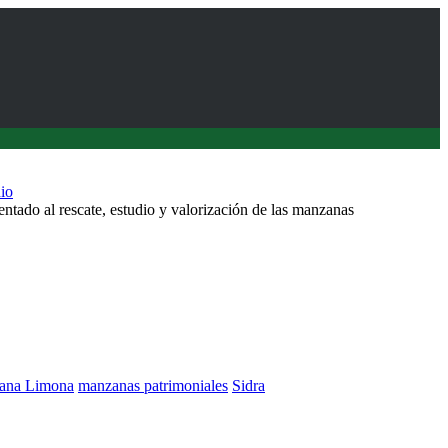
io
ntado al rescate, estudio y valorización de las manzanas
ana Limona
manzanas patrimoniales
Sidra