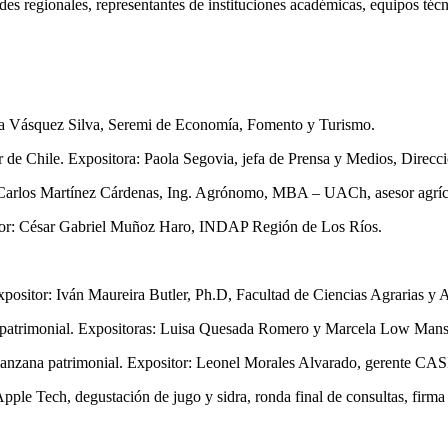
ades regionales, representantes de instituciones académicas, equipos téc
ndra Vásquez Silva, Seremi de Economía, Fomento y Turismo.
Sur de Chile. Expositora: Paola Segovia, jefa de Prensa y Medios, Dir
r: Carlos Martínez Cárdenas, Ing. Agrónomo, MBA – UACh, asesor agrí
sitor: César Gabriel Muñoz Haro, INDAP Región de Los Ríos.
positor: Iván Maureira Butler, Ph.D, Facultad de Ciencias Agrarias y
patrimonial. Expositoras: Luisa Quesada Romero y Marcela Low Mansi
anzana patrimonial. Expositor: Leonel Morales Alvarado, gerente CAS
 Apple Tech, degustación de jugo y sidra, ronda final de consultas, f