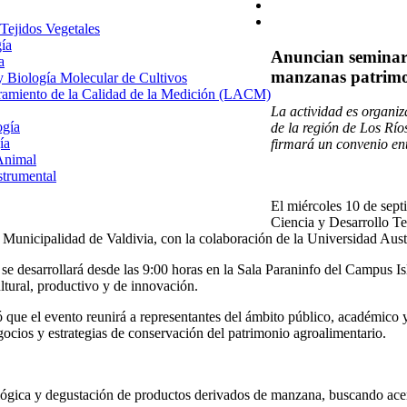
 Tejidos Vegetales
gía
Anuncian seminario
a
manzanas patrimo
 y Biología Molecular de Cultivos
uramiento de la Calidad de la Medición (LACM)
La actividad es organiz
ogía
de la región de Los Río
ía
firmará un convenio en
Animal
strumental
El miércoles 10 de sept
Ciencia y Desarrollo Te
 Municipalidad de Valdivia, con la colaboración de la Universidad Au
 se desarrollará desde las 9:00 horas en la Sala Paraninfo del Campus Is
ltural, productivo y de innovación.
tó que el evento reunirá a representantes del ámbito público, académico
gocios y estrategias de conservación del patrimonio agroalimentario.
ógica y degustación de productos derivados de manzana, buscando acer