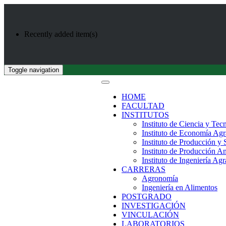
Recently added item(s)
Toggle navigation
HOME
FACULTAD
INSTITUTOS
Instituto de Ciencia y Tec
Instituto de Economía Agr
Instituto de Producción y
Instituto de Producción A
Instituto de Ingeniería Agr
CARRERAS
Agronomía
Ingeniería en Alimentos
POSTGRADO
INVESTIGACIÓN
VINCULACIÓN
LABORATORIOS