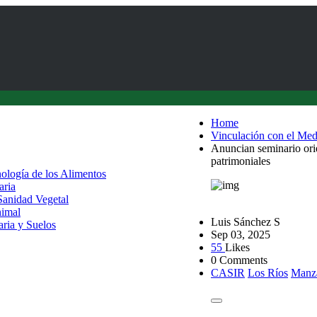
Home
Vinculación con el Med
Anuncian seminario orie
patrimoniales
nología de los Alimentos
aria
 Sanidad Vegetal
nimal
Luis Sánchez S
aria y Suelos
Sep 03, 2025
55
Likes
0 Comments
CASIR
Los Ríos
Manz