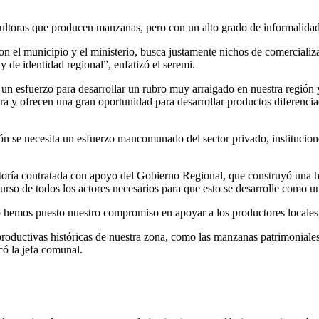
cultoras que producen manzanas, pero con un alto grado de informalidad
 el municipio y el ministerio, busca justamente nichos de comercializac
y de identidad regional”, enfatizó el seremi.
n esfuerzo para desarrollar un rubro muy arraigado en nuestra región y 
ura y ofrecen una gran oportunidad para desarrollar productos diferenc
ión se necesita un esfuerzo mancomunado del sector privado, institucione
oría contratada con apoyo del Gobierno Regional, que construyó una hoj
urso de todos los actores necesarios para que esto se desarrolle como 
emos puesto nuestro compromiso en apoyar a los productores locales, d
 productivas históricas de nuestra zona, como las manzanas patrimoniales
có la jefa comunal.