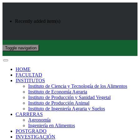
Recently added item(s)
Toggle navigation
HOME
FACULTAD
INSTITUTOS
Instituto de Ciencia y Tecnología de los Alimentos
Instituto de Economía Agraria
Instituto de Producción y Sanidad Vegetal
Instituto de Producción Animal
Instituto de Ingeniería Agraria y Suelos
CARRERAS
Agronomía
Ingeniería en Alimentos
POSTGRADO
INVESTIGACIÓN