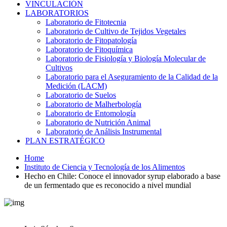
VINCULACIÓN
LABORATORIOS
Laboratorio de Fitotecnia
Laboratorio de Cultivo de Tejidos Vegetales
Laboratorio de Fitopatología
Laboratorio de Fitoquímica
Laboratorio de Fisiología y Biología Molecular de
Cultivos
Laboratorio para el Aseguramiento de la Calidad de la
Medición (LACM)
Laboratorio de Suelos
Laboratorio de Malherbología
Laboratorio de Entomología
Laboratorio de Nutrición Animal
Laboratorio de Análisis Instrumental
PLAN ESTRATÉGICO
Home
Instituto de Ciencia y Tecnología de los Alimentos
Hecho en Chile: Conoce el innovador syrup elaborado a base
de un fermentado que es reconocido a nivel mundial