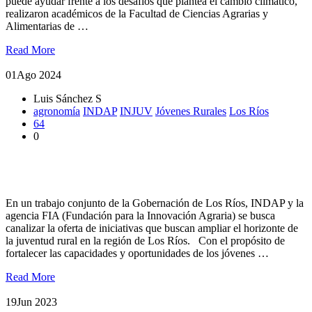
puede ayudar frente a los desafíos que plantea el cambio climático,
realizaron académicos de la Facultad de Ciencias Agrarias y
Alimentarias de …
Read More
01
Ago 2024
Luis Sánchez S
agronomía
INDAP
INJUV
Jóvenes Rurales
Los Ríos
64
0
En la UACh lanzan agenda regional para la juventud rural de
Los Ríos
En un trabajo conjunto de la Gobernación de Los Ríos, INDAP y la
agencia FIA (Fundación para la Innovación Agraria) se busca
canalizar la oferta de iniciativas que buscan ampliar el horizonte de
la juventud rural en la región de Los Ríos. Con el propósito de
fortalecer las capacidades y oportunidades de los jóvenes …
Read More
19
Jun 2023