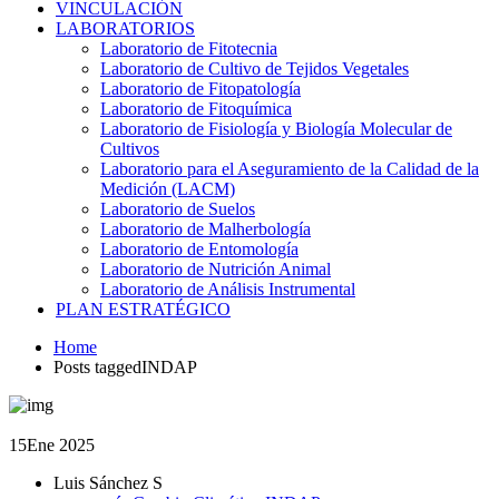
VINCULACIÓN
LABORATORIOS
Laboratorio de Fitotecnia
Laboratorio de Cultivo de Tejidos Vegetales
Laboratorio de Fitopatología
Laboratorio de Fitoquímica
Laboratorio de Fisiología y Biología Molecular de
Cultivos
Laboratorio para el Aseguramiento de la Calidad de la
Medición (LACM)
Laboratorio de Suelos
Laboratorio de Malherbología
Laboratorio de Entomología
Laboratorio de Nutrición Animal
Laboratorio de Análisis Instrumental
PLAN ESTRATÉGICO
Home
Posts taggedINDAP
15
Ene 2025
Luis Sánchez S