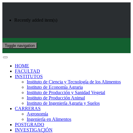
Recently added item(s)
Toggle navigation
HOME
FACULTAD
INSTITUTOS
Instituto de Ciencia y Tecnología de los Alimentos
Instituto de Economía Agraria
Instituto de Producción y Sanidad Vegetal
Instituto de Producción Animal
Instituto de Ingeniería Agraria y Suelos
CARRERAS
Agronomía
Ingeniería en Alimentos
POSTGRADO
INVESTIGACIÓN