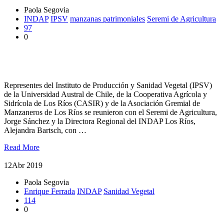
Paola Segovia
INDAP
IPSV
manzanas patrimoniales
Seremi de Agricultura
97
0
Academia, sector público y productivo potencian rubro de
manzanas patrimoniales
Representes del Instituto de Producción y Sanidad Vegetal (IPSV)
de la Universidad Austral de Chile, de la Cooperativa Agrícola y
Sidrícola de Los Ríos (CASIR) y de la Asociación Gremial de
Manzaneros de Los Ríos se reunieron con el Seremi de Agricultura,
Jorge Sánchez y la Directora Regional del INDAP Los Ríos,
Alejandra Bartsch, con …
Read More
12
Abr 2019
Paola Segovia
Enrique Ferrada
INDAP
Sanidad Vegetal
114
0