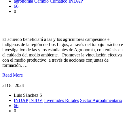
agronomía
Cambio Climático
INDAP
66
0
UACh e INDAP Región de Los Lagos firman convenio de
colaboración
El acuerdo beneficiará a las y los agricultores campesinos e
indígenas de la región de Los Lagos, a través del trabajo práctico e
investigativo de las y los estudiantes de Agronomía, con énfasis en
el cuidado del medio ambiente. Promover la vinculación efectiva
con el medio productivo, a través de acciones conjuntas de
formación, …
Read More
21
Oct 2024
Luis Sánchez S
INDAP
INJUV
Juventudes Rurales
Sector Agroalimentario
66
0
Jóvenes rurales analizaron propuesta de Política Nacional de
Juventudes