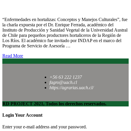
Agricultores de la región se capacitaron en enfermedades que
afectan a las hortalizas
“Enfermedades en hortalizas: Conceptos y Manejos Culturales”, fue
la charla expuesta por el Dr. Enrique Ferrada, académico del
Instituto de Producción y Sanidad Vegetal de la Universidad Austral
de Chile para pequeños productores hortaliceros de la Región de
Los Ríos. El académico fue invitado por INDAP en el marco del
Programa de Servicio de Asesoría …
Read More
+56 63 222 1237
fagro@uach.cl
https://agrarias.uach.cl/
RD PROJECT 2021, Todos los derechos reservados.
Login Your Account
Enter your e-mail address and your password.