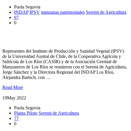
Paola Segovia
INDAP
IPSV
manzanas patrimoniales
Seremi de Agricultura
97
0
Academia, sector público y productivo potencian rubro de
manzanas patrimoniales
Representes del Instituto de Producción y Sanidad Vegetal (IPSV)
de la Universidad Austral de Chile, de la Cooperativa Agrícola y
Sidrícola de Los Ríos (CASIR) y de la Asociación Gremial de
Manzaneros de Los Ríos se reunieron con el Seremi de Agricultura,
Jorge Sánchez y la Directora Regional del INDAP Los Ríos,
Alejandra Bartsch, con …
Read More
19
May 2022
Paola Segovia
Planta Piloto
Seremi de Agricultura
77
0