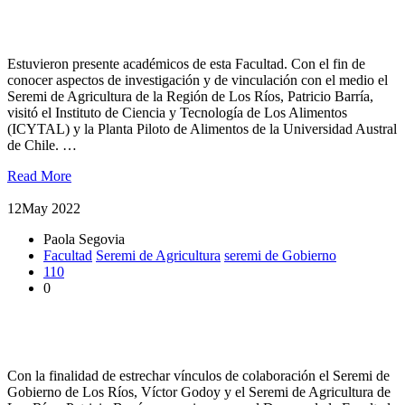
Seremi de Agricultura Visitó Planta Piloto de Alimentos e
ICYTAL de la UACh
Estuvieron presente académicos de esta Facultad. Con el fin de
conocer aspectos de investigación y de vinculación con el medio el
Seremi de Agricultura de la Región de Los Ríos, Patricio Barría,
visitó el Instituto de Ciencia y Tecnología de Los Alimentos
(ICYTAL) y la Planta Piloto de Alimentos de la Universidad Austral
de Chile. …
Read More
12
May 2022
Paola Segovia
Facultad
Seremi de Agricultura
seremi de Gobierno
110
0
Representantes de la Facultad de Ciencias Agrarias y
Alimentarias se reunieron con Seremis de la región de Los Ríos
Con la finalidad de estrechar vínculos de colaboración el Seremi de
Gobierno de Los Ríos, Víctor Godoy y el Seremi de Agricultura de