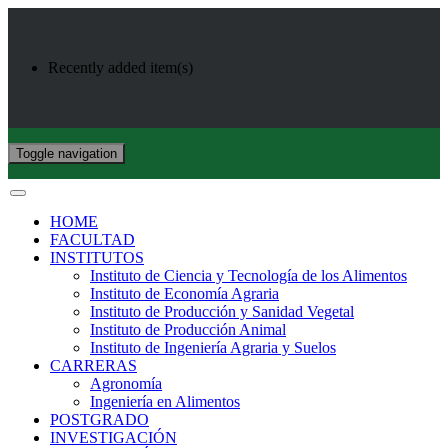
Recently added item(s)
Toggle navigation
HOME
FACULTAD
INSTITUTOS
Instituto de Ciencia y Tecnología de los Alimentos
Instituto de Economía Agraria
Instituto de Producción y Sanidad Vegetal
Instituto de Producción Animal
Instituto de Ingeniería Agraria y Suelos
CARRERAS
Agronomía
Ingeniería en Alimentos
POSTGRADO
INVESTIGACIÓN