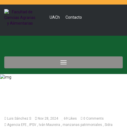
UACh
Contacto
Toggle
navigation
Luis Sánchez S
Nov 28, 2024
69
Likes
0 Comments
Agencia EFE
IPSV
Iván Maureira
manzanas patrimoniales
Sidra