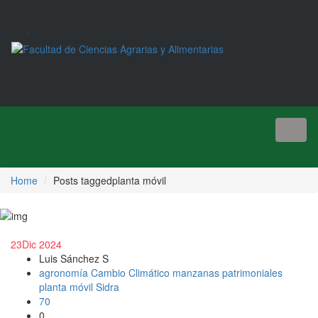
Toggl
naviga
Home
Posts taggedplanta móvil
23
Dic 2024
Luis Sánchez S
agronomía
Cambio Climático
manzanas patrimoniales
planta móvil
Sidra
70
0