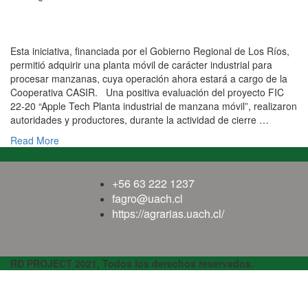
Con firma de acuerdo para uso de la Planta Móvil
realizaron cierre del proyecto FIC Apple Tech
Esta iniciativa, financiada por el Gobierno Regional de Los Ríos,
permitió adquirir una planta móvil de carácter industrial para
procesar manzanas, cuya operación ahora estará a cargo de la
Cooperativa CASIR. Una positiva evaluación del proyecto FIC
22-20 “Apple Tech Planta industrial de manzana móvil”, realizaron
autoridades y productores, durante la actividad de cierre …
Read More
+56 63 222 1237
fagro@uach.cl
https://agrarias.uach.cl/
RD PROJECT 2021, Todos los derechos reservados.