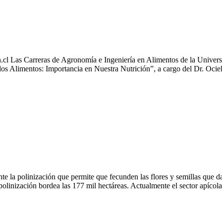
uetado de los Alimentos
h.cl Las Carreras de Agronomía e Ingeniería en Alimentos de la Univers
 de los Alimentos: Importancia en Nuestra Nutrición”, a cargo del Dr. Oc
 nutrición y disminuir su mortalidad
te la polinización que permite que fecunden las flores y semillas que d
polinización bordea las 177 mil hectáreas. Actualmente el sector apíco