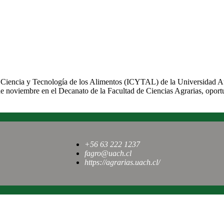
YTAL
 de Ciencia y Tecnología de los Alimentos (ICYTAL) de la Universidad 
1 de noviembre en el Decanato de la Facultad de Ciencias Agrarias, opo
+56 63 222 1237
fagro@uach.cl
https://agrarias.uach.cl/