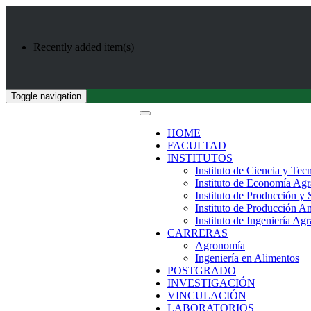
Recently added item(s)
Toggle navigation
HOME
FACULTAD
INSTITUTOS
Instituto de Ciencia y Tec
Instituto de Economía Agr
Instituto de Producción y
Instituto de Producción A
Instituto de Ingeniería Agr
CARRERAS
Agronomía
Ingeniería en Alimentos
POSTGRADO
INVESTIGACIÓN
VINCULACIÓN
LABORATORIOS