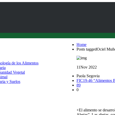
Home
Posts taggedOciel Muñ
nología de los Alimentos
11
Nov 2022
aria
 Sanidad Vegetal
Paola Segovia
nimal
FIC19-46 “Alimentos B
aria y Suelos
89
0
Elaboran alimentos pa
+El alimento se desarr
Abejas”. Las abejas, so