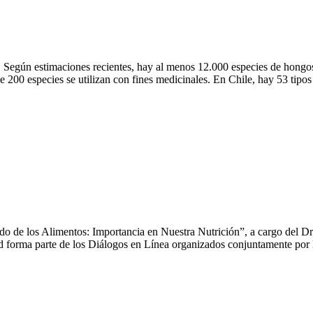
res comestibles
do. Según estimaciones recientes, hay al menos 12.000 especies de hong
 200 especies se utilizan con fines medicinales. En Chile, hay 53 tipo
s a mejorar la alimentación
tado de los Alimentos: Importancia en Nuestra Nutrición”, a cargo del D
d forma parte de los Diálogos en Línea organizados conjuntamente por