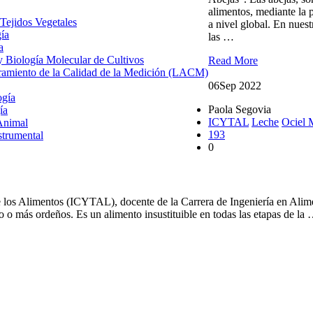
alimentos, mediante la 
 Tejidos Vegetales
a nivel global. En nues
gía
las …
a
 y Biología Molecular de Cultivos
Read More
uramiento de la Calidad de la Medición (LACM)
06
Sep 2022
ogía
Paola Segovia
ía
ICYTAL
Leche
Ociel
Animal
193
strumental
0
e los Alimentos (ICYTAL), docente de la Carrera de Ingeniería en Alime
o más ordeños. Es un alimento insustituible en todas las etapas de la