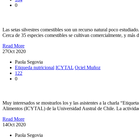
0
Proyecto impactará sobre la calidad nutricional de hongos silvest
Las setas silvestres comestibles son un recurso natural poco estudia
Cerca de 35 especies comestibles se cultivan comercialmente, y más de
Read More
27
Oct 2020
Paola Segovia
Etiqueda nutricional
ICYTAL
Ociel Muñoz
122
0
Especialista abordó aspectos del Etiquetado Nutricional enfocado
Muy interesados se mostrarlos los y las asistentes a la charla “Etique
Alimentos (ICYTAL) de la Universidad Austral de Chile. La activida
Read More
14
Oct 2020
Paola Segovia