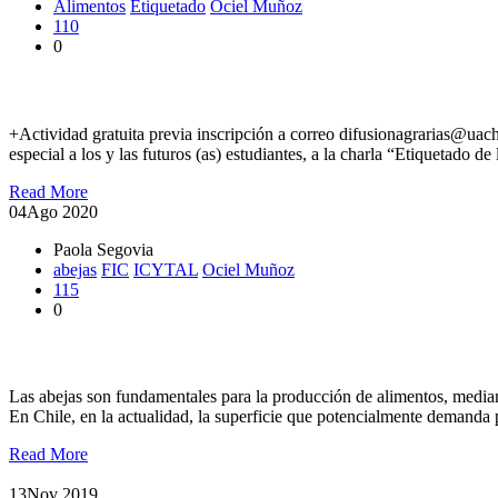
Alimentos
Etiquetado
Ociel Muñoz
110
0
Agronomía e Ingeniería en Alimentos invitan a charla sobre Etiq
+Actividad gratuita previa inscripción a correo difusionagrarias@uac
especial a los y las futuros (as) estudiantes, a la charla “Etiquetado
Read More
04
Ago 2020
Paola Segovia
abejas
FIC
ICYTAL
Ociel Muñoz
115
0
Desarrollarán alimento bioactivo para las abejas para mejorar su
Las abejas son fundamentales para la producción de alimentos, median
En Chile, en la actualidad, la superficie que potencialmente demanda 
Read More
13
Nov 2019