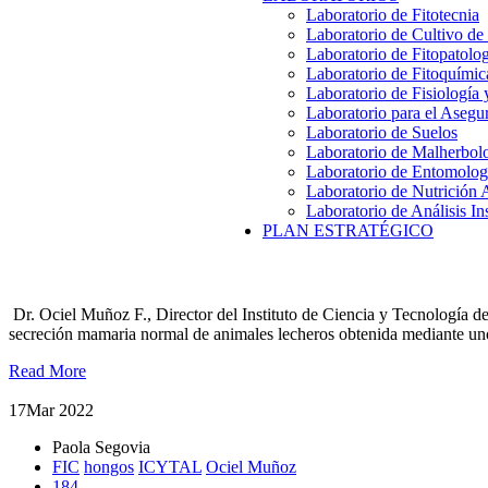
Laboratorio de Fitotecnia
Laboratorio de Cultivo de
Laboratorio de Fitopatolo
Laboratorio de Fitoquímic
Laboratorio de Fisiología
Laboratorio para el Aseg
Laboratorio de Suelos
Laboratorio de Malherbol
Laboratorio de Entomolog
Laboratorio de Nutrición 
Laboratorio de Análisis In
PLAN ESTRATÉGICO
La importancia de la fortificación de leche con Vitamina D
Dr. Ociel Muñoz F., Director del Instituto de Ciencia y Tecnología d
secreción mamaria normal de animales lecheros obtenida mediante uno 
Read More
17
Mar 2022
Paola Segovia
FIC
hongos
ICYTAL
Ociel Muñoz
184