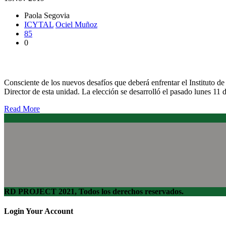
Paola Segovia
ICYTAL
Ociel Muñoz
85
0
Dr. Ociel Muñoz asumió segundo periodo como Director de IC
Consciente de los nuevos desafíos que deberá enfrentar el Instituto
Director de esta unidad. La elección se desarrolló el pasado lunes 1
Read More
RD PROJECT 2021, Todos los derechos reservados.
Login Your Account