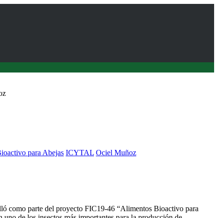
oz
ioactivo para Abejas
ICYTAL
Ociel Muñoz
ra abejas melíferas en base a frambuesa y maqui
olló como parte del proyecto FIC19-46 “Alimentos Bioactivo para
n uno de los insectos más importantes para la producción de