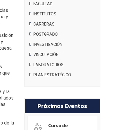
FACULTAD
ncias
INSTITUTOS
cos y
CARRERAS
POSTGRADO
osición
 y
INVESTIGACIÓN
mbuesa,
VINCULACIÓN
LABORATORIOS
s
e que
PLAN ESTRATÉGICO
 y la
llados,
las
Próximos Eventos
s de la
Curso de
JUL
03