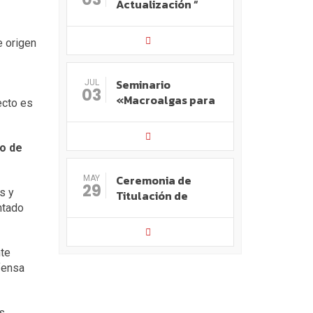
Actualización “
e origen
Seminario
JUL
03
«Macroalgas para
ecto es
co de
Ceremonia de
MAY
29
s y
Titulación de
ntado
nte
efensa
as