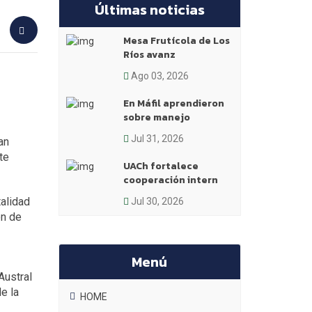
Últimas noticias
Mesa Frutícola de Los
Ríos avanz
Ago 03, 2026
En Máfil aprendieron
sobre manejo
Jul 31, 2026
an
te
UACh fortalece
cooperación intern
talidad
Jul 30, 2026
ón de
Menú
Austral
e la
HOME