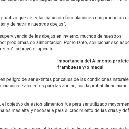
y positivo que se están haciendo formulaciones con productos d
ar y de nutrir a nuestras abejas”.
supervivencia de las abejas en invierno, muchos de nuestros
 por problemas de alimentación. Por lo tanto, solucionar ese asp
sos”, subrayó el apicultor.
Importancia del Alimento protei
frambuesa y/o maqui
en peligro de ser extintas por causa de las condiciones naturale
sminución de alimentos para las abejas, con la probabilidad aume
 el objetivo de estos alimentos fue para ser utilizado mayorme
na es más alta, y necesaria para el crecimiento de las crías y d
esa y/o maqui, sean utilizados a la salida del invierno cuando l