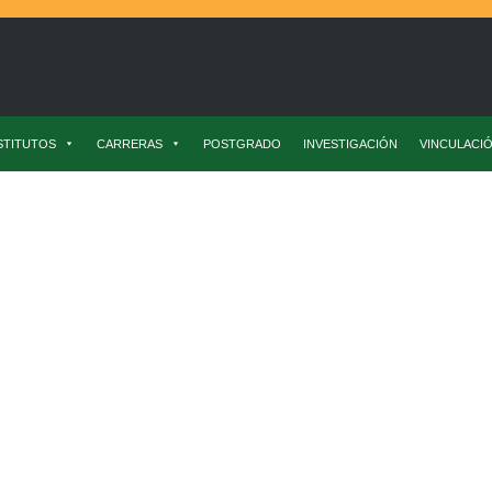
STITUTOS
CARRERAS
POSTGRADO
INVESTIGACIÓN
VINCULACI
 Tecnología De Los Alimentos
Elaboran Alimentos Para Abejas Melíf