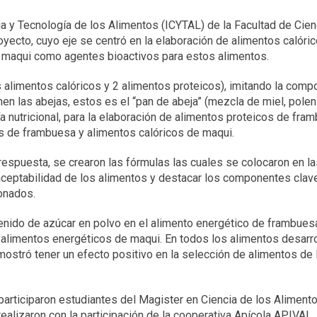
cia y Tecnología de los Alimentos (ICYTAL) de la Facultad de Cie
oyecto, cuyo eje se centró en la elaboración de alimentos calóri
y maqui como agentes bioactivos para estos alimentos.
s alimentos calóricos y 2 alimentos proteicos), imitando la comp
en las abejas, estos es el “pan de abeja” (mezcla de miel, polen
ía nutricional, para la elaboración de alimentos proteicos de fra
s de frambuesa y alimentos calóricos de maqui.
respuesta, se crearon las fórmulas las cuales se colocaron en la
aceptabilidad de los alimentos y destacar los componentes clav
onados.
enido de azúcar en polvo en el alimento energético de frambuesa
 alimentos energéticos de maqui. En todos los alimentos desarro
stró tener un efecto positivo en la selección de alimentos de 
participaron estudiantes del Magister en Ciencia de los Alimento
alizaron con la participación de la cooperativa Apícola APIVAL