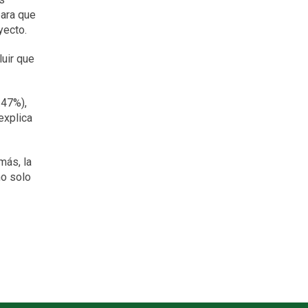
para que
yecto.
uir que
.47%),
explica
más, la
no solo