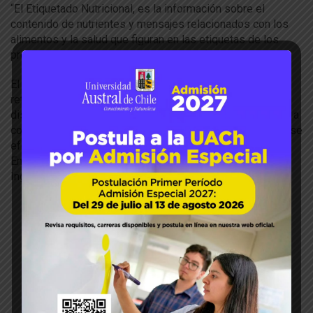
“El Etiquetado Nutricional, es la información sobre el
contenido de nutrientes y mensajes relacionados con los
alimentos y la salud que figuran en las etiquetas de los
productos alimenticios”, sostuvo el Prof. Ociel Muñoz.
El investigador también abordó aspectos específicos
referidos al contenido de alimentos en relación a las
distintas composiciones que éstos tienen y cómo se dan a
conocer a los consumidores. Tras finalizar su exposición se
efectuó una ronda de preguntas que fue moderada por, la
Encargada de Difusión de Carreras de esta Facultad,
Ingeniera Agrónoma, Beatriz Shibar.