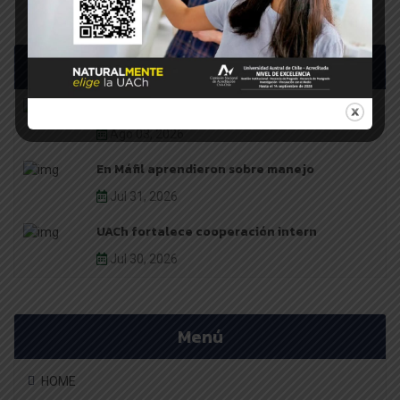
Últimas noticias
Mesa Frutícola de Los Ríos avanz
Ago 03, 2026
En Máfil aprendieron sobre manejo
Jul 31, 2026
UACh fortalece cooperación intern
Jul 30, 2026
Menú
HOME