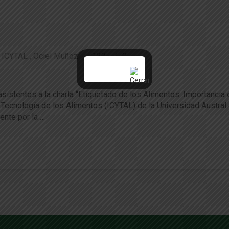
ICYTAL
Ociel Muñoz
122
0
 del Etiquetado Nutricional enfocados a mej
istentes a la charla “Etiquetado de los Alimentos: Importancia en
y Tecnología de los Alimentos (ICYTAL) de la Universidad Austral 
ente por la …