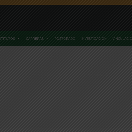
STITUTOS
CARRERAS
POSTGRADO
INVESTIGACIÓN
VINCULACI
Home
Posts TaggedEtiqueda Nutricional