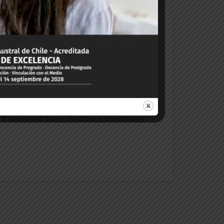
94
0
ia salmonera
 Biorreactores y Procesos de Separación
l tratamiento de los Residuos Industriales