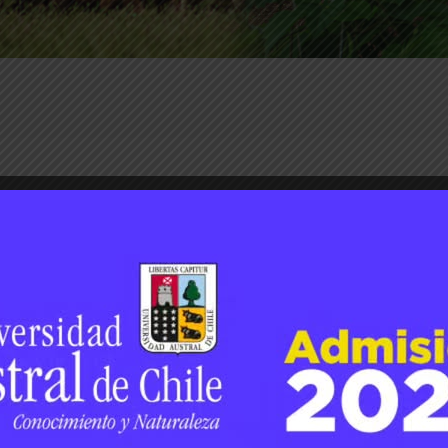
dioambiente
sostenibilidad
suelos
49
0
y no hay futuro”
vés de Soy TV, la Dra. Susana Valle Toledo, Directora del Institut
ias UACh, se refirió a la importancia de contar con el “Centro de
ntrevista completa …