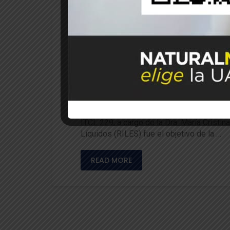
25
Oct 2024
Luis Sánchez S
ICYTAL
Ingenier
Gerente de Invermar expuso 
La actividad estuvo dirigida a estudiante
ITCL 229, a cargo de la Dra. María Cristi
Líquidos (RILES) fue el objetivo de la …
READ MORE