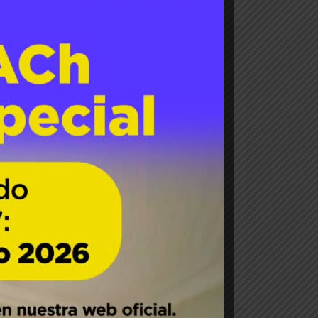
io
, vincularse y proyectar juntos el futuro
Universidad Austral de Chile Dr. Rodrigo