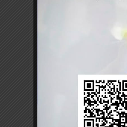
21
Abr 2025
Luis Sánchez S
Biotecnología
E
En CIC Los Ríos presentaron 
stenibilidad
Durante la actividad se conformó la mesa
de Innovación Colaborativa CIC Los Ríos, 
la Sostenibilidad, iniciativa pionera en el 
READ MORE