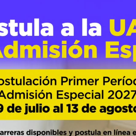
ación
Los Ríos
sostenibilidad
44
0
onó sobre el futuro del sector agroalimentar
idades realizadas en Valdivia, Máfil de La Unión para reflexionar
démicos de la Facultad de Ciencias Agrarias y Alimentarias de la 