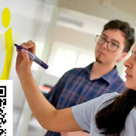
mprendimiento
Innovación
Los Ríos
Mafil
sostenibilidad
hoja de ruta para implementación del Centro
 regional de seguimiento que tendrá como objetivo acompañar l
ubicado en Máfil, se dio a conocer la hoja de ruta para la imple
país. …