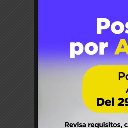
29
Jul 2025
Luis Sánchez S
Agricultura
Innov
Agroimpacta Los Ríos reflexi
Más de 200 personas asistieron a las activ
del agro en la región y en Chile. Los aca
Arias, Director del Instituto de …
READ MORE