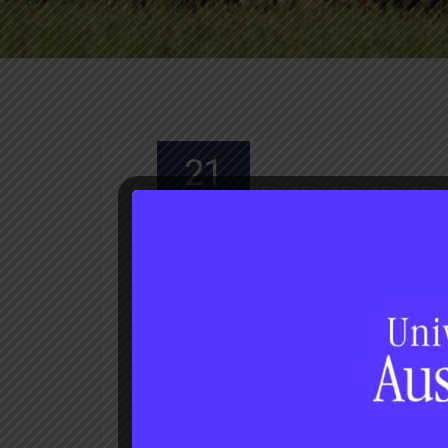
21
Ene 2026
Luis Sánchez S
Investigación
Me
“Sin suelo no hay alimentos 
En entrevista con Región Sostenible, a tra
Facultad de Ciencias Agrarias y Alimentar
Ecosistémicas de Chile” (CISFECh). Ver e
READ MORE