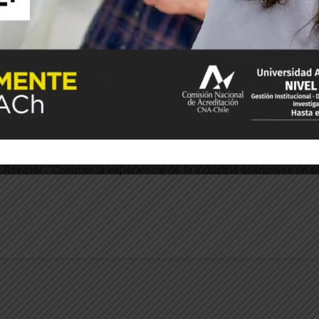
ía en Alimentos
Inocuidad alimentaria
RILES
sostenibilidad
sobre el tratamiento de RILES en la industr
s de Ingeniería en Alimentos y se realizó en el marco del curso
na Ravanal. Conocer la experiencia de la industria salmonera en e