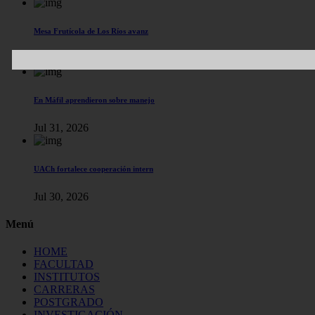
Mesa Frutícola de Los Ríos avanz
Ago 03, 2026
En Máfil aprendieron sobre manejo
Jul 31, 2026
UACh fortalece cooperación intern
Jul 30, 2026
Menú
HOME
FACULTAD
INSTITUTOS
CARRERAS
POSTGRADO
INVESTIGACIÓN