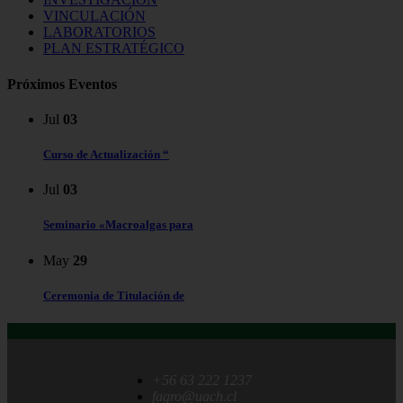
VINCULACIÓN
LABORATORIOS
PLAN ESTRATÉGICO
Próximos Eventos
Jul
03
Curso de Actualización “
Jul
03
Seminario «Macroalgas para
May
29
Ceremonia de Titulación de
+56 63 222 1237
fagro@uach.cl