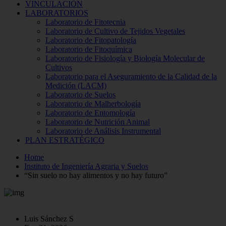
VINCULACIÓN
LABORATORIOS
Laboratorio de Fitotecnia
Laboratorio de Cultivo de Tejidos Vegetales
Laboratorio de Fitopatología
Laboratorio de Fitoquímica
Laboratorio de Fisiología y Biología Molecular de
Cultivos
Laboratorio para el Aseguramiento de la Calidad de la
Medición (LACM)
Laboratorio de Suelos
Laboratorio de Malherbología
Laboratorio de Entomología
Laboratorio de Nutrición Animal
Laboratorio de Análisis Instrumental
PLAN ESTRATÉGICO
Home
Instituto de Ingeniería Agraria y Suelos
“Sin suelo no hay alimentos y no hay futuro”
Luis Sánchez S