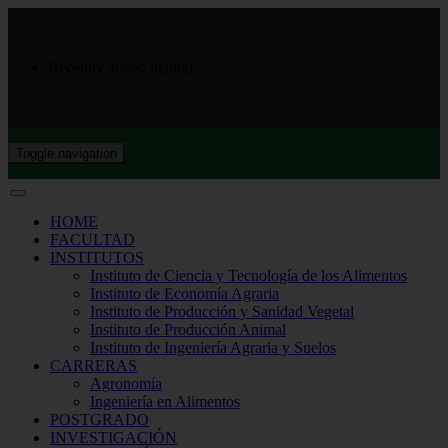
Recently added item(s)
Toggle navigation
HOME
FACULTAD
INSTITUTOS
Instituto de Ciencia y Tecnología de los Alimentos
Instituto de Economía Agraria
Instituto de Producción y Sanidad Vegetal
Instituto de Producción Animal
Instituto de Ingeniería Agraria y Suelos
CARRERAS
Agronomía
Ingeniería en Alimentos
POSTGRADO
INVESTIGACIÓN