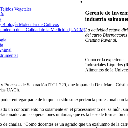
 Tejidos Vegetales
Gerente de Inverm
gía
industria salmone
a
 y Biología Molecular de Cultivos
uramiento de la Calidad de la Medición (LACM)
La actividad estuvo dir
del curso Biorreactore
ogía
Cristina Ravanal.
ía
Animal
strumental
Conocer la experiencia 
Industriales Líquidos (R
Alimentos de la Univer
s y Procesos de Separación ITCL 229, que imparte la Dra. María Cristin
arias UACh.
poder entregar parte de lo que ha sido su experiencia profesional con l
lado un conocimiento no solamente en el procesamiento del salmón, sino
relacionado con las operaciones unitarias, que es la base de formación 
po de charlas. “Como docentes es un agrado que un exalumno de la carre