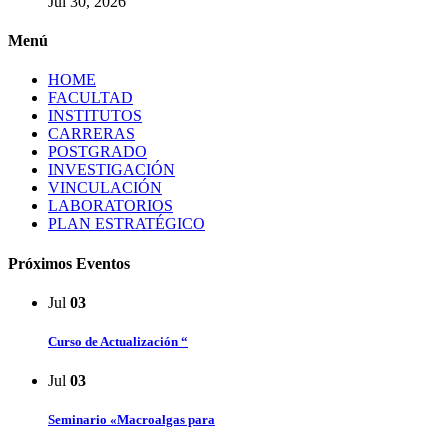
Jul 30, 2026
Menú
HOME
FACULTAD
INSTITUTOS
CARRERAS
POSTGRADO
INVESTIGACIÓN
VINCULACIÓN
LABORATORIOS
PLAN ESTRATÉGICO
Próximos Eventos
Jul
03
Curso de Actualización “
Jul
03
Seminario «Macroalgas para