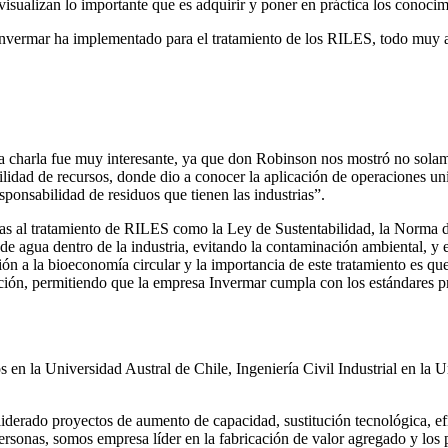
isualizan lo importante que es adquirir y poner en práctica los conocimi
 Invermar ha implementado para el tratamiento de los RILES, todo muy 
a charla fue muy interesante, ya que don Robinson nos mostró no solame
lidad de recursos, donde dio a conocer la aplicación de operaciones unit
ponsabilidad de residuos que tienen las industrias”.
iadas al tratamiento de RILES como la Ley de Sustentabilidad, la Nor
e agua dentro de la industria, evitando la contaminación ambiental, y e
ón a la bioeconomía circular y la importancia de este tratamiento es que 
fección, permitiendo que la empresa Invermar cumpla con los estándares 
 en la Universidad Austral de Chile, Ingeniería Civil Industrial en la
 liderado proyectos de aumento de capacidad, sustitución tecnológica, 
sonas, somos empresa líder en la fabricación de valor agregado y los 