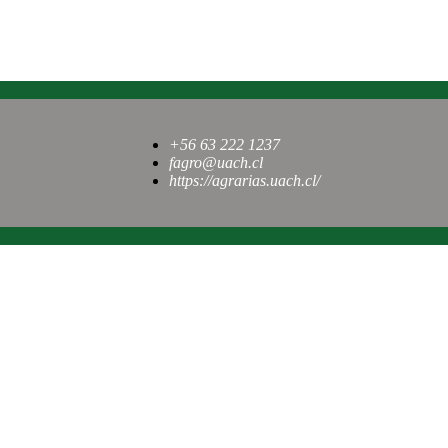
+56 63 222 1237
fagro@uach.cl
https://agrarias.uach.cl/