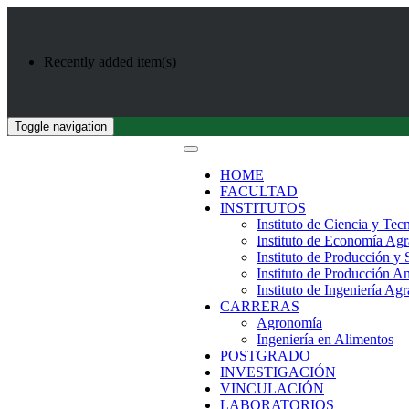
Recently added item(s)
Toggle navigation
HOME
FACULTAD
INSTITUTOS
Instituto de Ciencia y Tec
Instituto de Economía Agr
Instituto de Producción y
Instituto de Producción A
Instituto de Ingeniería Agr
CARRERAS
Agronomía
Ingeniería en Alimentos
POSTGRADO
INVESTIGACIÓN
VINCULACIÓN
LABORATORIOS