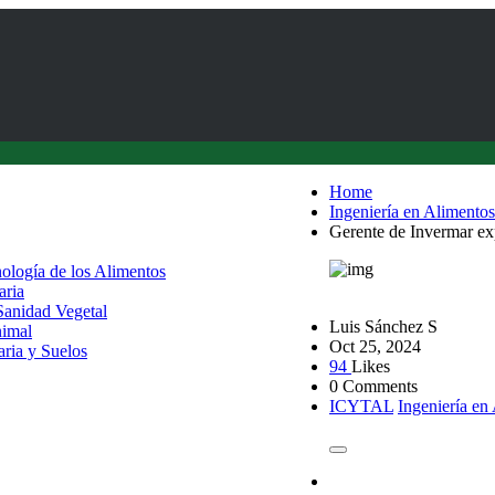
Home
Ingeniería en Alimentos
Gerente de Invermar exp
nología de los Alimentos
aria
 Sanidad Vegetal
Luis Sánchez S
nimal
Oct 25, 2024
aria y Suelos
94
Likes
0 Comments
ICYTAL
Ingeniería en