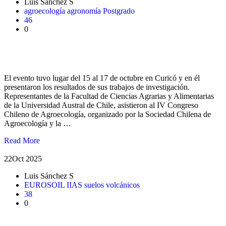
Luis Sánchez S
agroecología
agronomía
Postgrado
46
0
Estudiantes y académico UACh participaron en el IV Congreso
Chileno de Agroecología
El evento tuvo lugar del 15 al 17 de octubre en Curicó y en él
presentaron los resultados de sus trabajos de investigación.
Representantes de la Facultad de Ciencias Agrarias y Alimentarias
de la Universidad Austral de Chile, asistieron al IV Congreso
Chileno de Agroecología, organizado por la Sociedad Chilena de
Agroecología y la …
Read More
22
Oct 2025
Luis Sánchez S
EUROSOIL
IIAS
suelos volcánicos
38
0
Representantes UACh participaron en EUROSOIL 2025