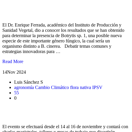
En Congreso SOCHIFIT 2024 expusieron avances en
investigación UACh sobre posible nuevo agente patógeno
El Dr. Enrique Ferrada, académico del Instituto de Producción y
Sanidad Vegetal, dio a conocer los resultados que se han obtenido
para determinar la presencia de Botrytis sp. 1, una posible nueva
especie de este importante género fúngico, la cual sería un
organismo distinto a B. cinerea. Debatir temas comunes y
estrategias innovadoras para …
Read More
14
Nov 2024
Luis Sánchez S
agronomía
Cambio Climático
flora nativa
IPSV
55
0
Con masiva asistencia fue inaugurado el VIII Congreso
Nacional de Flora Nativa
El evento se efectuará desde el 14 al 16 de noviembre y contará con
charlas magistrales, talleres y mesas de trabajo que discutirán