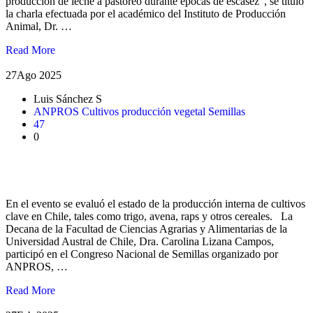
producción de leche a pastoreo durante épocas de escasez”, se tituló
la charla efectuada por el académico del Instituto de Producción
Animal, Dr. …
Read More
27
Ago 2025
Luis Sánchez S
ANPROS
Cultivos
producción vegetal
Semillas
47
0
Congreso Nacional de Semillas analizó desafíos y proyecciones
del sector
En el evento se evaluó el estado de la producción interna de cultivos
clave en Chile, tales como trigo, avena, raps y otros cereales. La
Decana de la Facultad de Ciencias Agrarias y Alimentarias de la
Universidad Austral de Chile, Dra. Carolina Lizana Campos,
participó en el Congreso Nacional de Semillas organizado por
ANPROS, …
Read More