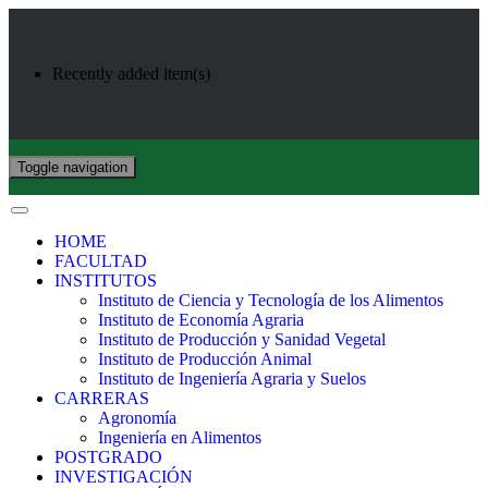
Recently added item(s)
Toggle navigation
HOME
FACULTAD
INSTITUTOS
Instituto de Ciencia y Tecnología de los Alimentos
Instituto de Economía Agraria
Instituto de Producción y Sanidad Vegetal
Instituto de Producción Animal
Instituto de Ingeniería Agraria y Suelos
CARRERAS
Agronomía
Ingeniería en Alimentos
POSTGRADO
INVESTIGACIÓN