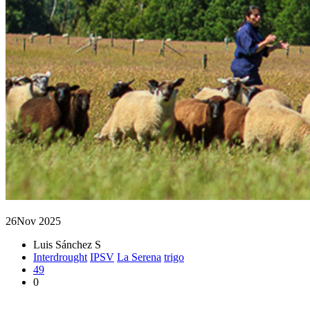
26
Nov 2025
Luis Sánchez S
Interdrought
IPSV
La Serena
trigo
49
0
Estudiante de Magíster de la UACh participó en conferencia inte