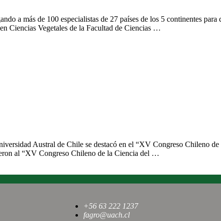
ndo a más de 100 especialistas de 27 países de los 5 continentes para deb
 en Ciencias Vegetales de la Facultad de Ciencias …
difundir investigaciones de académicos y estudiantes
niversidad Austral de Chile se destacó en el “XV Congreso Chileno de 
stieron al “XV Congreso Chileno de la Ciencia del …
+56 63 222 1237
fagro@uach.cl