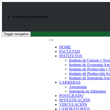
Recently added item(s)
Toggle navigation
HOME
FACULTAD
INSTITUTOS
Instituto de Ciencia y Tec
Instituto de Economía Agr
Instituto de Producción y
Instituto de Producción A
Instituto de Ingeniería Agr
CARRERAS
Agronomía
Ingeniería en Alimentos
POSTGRADO
INVESTIGACIÓN
VINCULACIÓN
LABORATORIOS