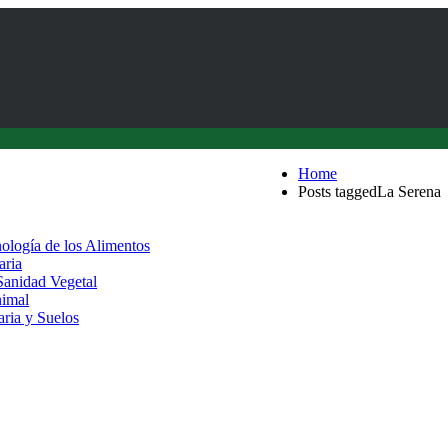
Home
Posts taggedLa Serena
nología de los Alimentos
aria
 Sanidad Vegetal
nimal
aria y Suelos