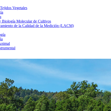
 Tejidos Vegetales
gía
a
 y Biología Molecular de Cultivos
uramiento de la Calidad de la Medición (LACM)
ogía
ía
Animal
strumental