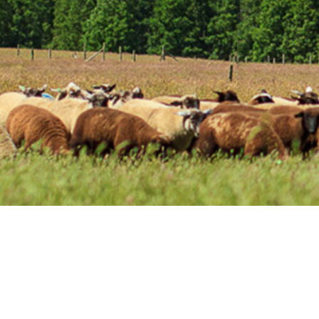
rnacional «InterDrought VIII» con investigación clave sobre Trigo