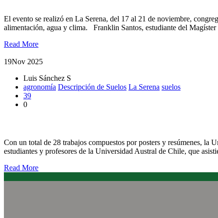
El evento se realizó en La Serena, del 17 al 21 de noviembre, congrega
alimentación, agua y clima. Franklin Santos, estudiante del Magíster
Read More
19
Nov 2025
Luis Sánchez S
agronomía
Descripción de Suelos
La Serena
suelos
39
0
Importante presencia de la UACh en Congreso de Suelos permitió 
Con un total de 28 trabajos compuestos por posters y resúmenes, la U
estudiantes y profesores de la Universidad Austral de Chile, que asi
Read More